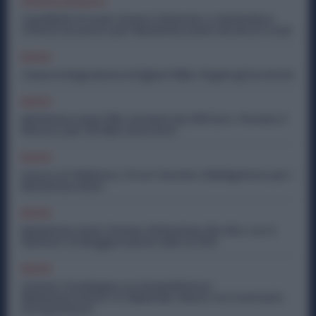
Offerte di lavoro
Candidati Ora per Essere Chiamato a Settembre:
Offerte di Lavoro per Metalmeccanici da Nord a Sud
Diritti
Cassa Integrazione Artigiani FSBA: Pagati gli Arretrati
Diritti
Metalmeccanici PMI: Aumenti da 200 Euro. Firmato il
Rinnovo per 36 Mila Lavoratori
Diritti
Lavoro in Fabbrica, C’è un Vaccino Obbligatorio per i
Metalmeccanici
Diritti
Metalmeccanici, Premio di Risultato Più Alto con il
Welfare: la Maggiorazione Sale al 30%
Diritti
Quanto Guadagna un Assemblatore
Metalmeccanico: lo Stipendio Giusto tra Contratto
ed Esperienza