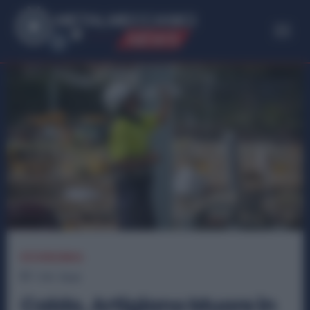
ME
T
ALMECCANICI
NEWS
ECONOMIA
1
min.
Read
Caldo, Artigiano Muore in