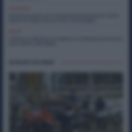
Economia
Metalmeccanici, AI e Software Rivoluzionano l’Auto:
Nasce in Italia il Nuovo Polo Tecnologico
Diritti
Violenza o Minacce in Fabbrica: le Dimissioni Possono
Dare Diritto alla NASpI
Articoli correlati