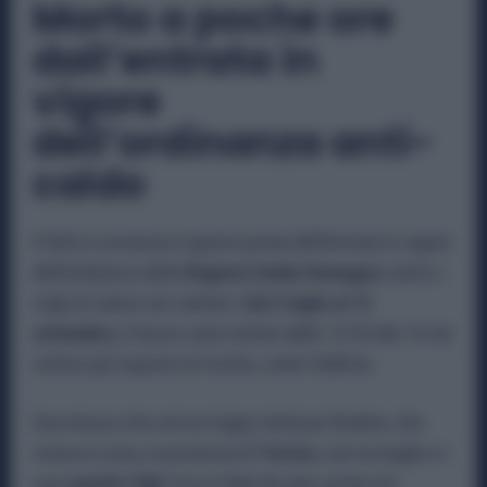
Morto a poche ore
dall’entrata in
vigore
dell’ordinanza anti-
caldo
Il fatto è avvenuto il giorno prima dell’entrata in vigore
dell’ordinanza della
Regione Emilia-Romagna
contro i
colpi di calore nei cantieri.
Dal 2 luglio al 15
settembre,
il lavoro sarà vietato dalle 12:30 alle 16 nei
settori più esposti al rischio, come l’edilizia.
Una misura che arriva troppo tardi per Brahim, che
viveva a Loria, in provincia di
Treviso
, con la moglie e i
suoi
quattro figli.
Era in Italia da anni, prima nel