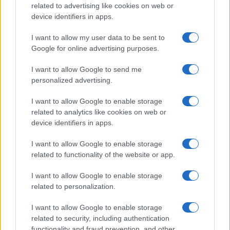
NEWS
related to advertising like cookies on web or
device identifiers in apps.
I want to allow my user data to be sent to
ABOUT US
CONTACT
CAREERS
PRIVACY POLICY
Google for online advertising purposes.
Metalmeccanici News - Il portale di informazione sul mondo
I want to allow Google to send me
personalized advertising.
della Metalmeccanica, Installazione di Impianti, Automotive e
Componentistica. Nel sito é presente una sezione specifica
I want to allow Google to enable storage
con le Offerte di Lavoro dedicate alle professionalità della
related to analytics like cookies on web or
device identifiers in apps.
filiera. Metalmeccanici News non è una testata giornalistica, in
quanto viene aggiornato senza alcuna periodicità. Non può
I want to allow Google to enable storage
related to functionality of the website or app.
pertanto considerarsi un prodotto editoriale ai sensi della legge
n. 62 del 07.03.2001
I want to allow Google to enable storage
related to personalization.
Metalmeccanici News è di proprietà di Nevera Editore s.r.l. via
I want to allow Google to enable storage
Tiburtina, 5 - 00185 Roma
related to security, including authentication
Copyright ©2025 - Tutti i diritti riservati
functionality and fraud prevention, and other