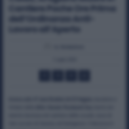
Cantiere Poche Ore Prima
dell’Ordinanza Anti-
Lavoro all’Aperto
By
Redazione
1 Luglio 2025
Aveva solo 47 anni Brahim Ait El Hajjam
, muratore e
titolare della
ditta
Veneto Pavimenti Sas
, morto ieri
mentre lavorava nel cantiere delle scuole Jussi di
San Lazzaro di Savena, nel bolognese. Il decesso è