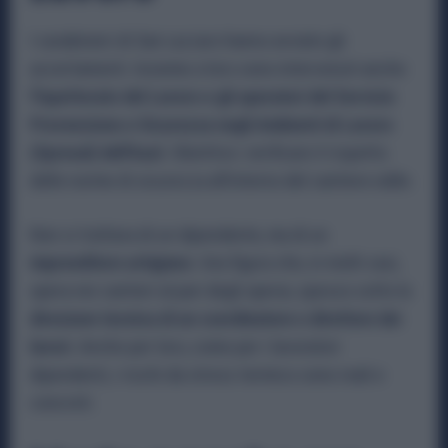
I carabinieri di San Lazzaro hanno avviato gli
accertamenti. Insieme a loro sono intervenuti anche
l’Ispettorato del Lavoro e gli operatori del Servizio
Prevenzione e Sicurezza negli Ambienti di Lavoro
(Spresal) dell’Ausl.
Obiettivo: verificare il rispetto
delle norme di sicurezza all’interno del cantiere edile.
Non si trattava di un dipendente, ma di un
imprenditore artigiano
. Una figura che, in molti casi,
opera nei cantieri al pari degli operai, spesso sotto la
direzione tecnica di un coordinatore o direttore dei
lavori
. Anche per loro, come per i lavoratori
dipendenti, i rischi da stress termico sono reali e
concreti.