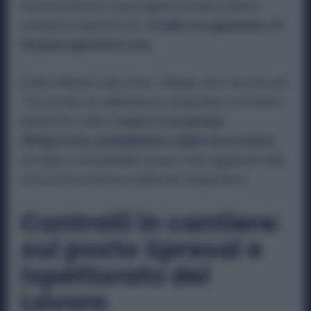
avvenuto intorno a mezzogiorno, proprio mentre
stendeva il calcestruzzo.
Il caldo era opprimente: 35-
38 gradi registrati in zona.
A dare l’allarme sono stati i colleghi, ma i soccorsi del
118, arrivati con ambulanza e automedica, non hanno
potuto fare nulla.
L’uomo si è accasciato
all’improvviso, probabilmente colpito da un infarto.
Un malore che potrebbe essere stato aggravato dallo
sforzo fisico intenso e dalle alte temperature.
Controlli in cantiere:
sul posto Spresal e
Ispettorato del
Lavoro