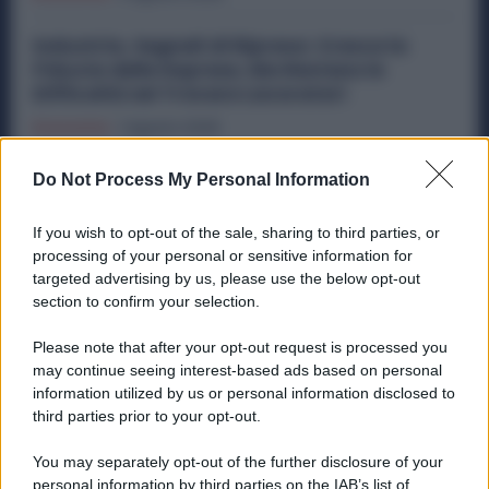
Industria, Segnali di Ripresa: Cresce la
Fiducia delle Imprese, Ma Restano le
Difficoltà nel Trovare Lavoratori
Economia
1 Agosto 2026
Metalmeccanici, Subito 8 Ore di Sciopero in
Do Not Process My Personal Information
Tutti gli Stabilimenti Ex Ilva: Sindacati in
Campo
If you wish to opt-out of the sale, sharing to third parties, or
processing of your personal or sensitive information for
Economia
29 Luglio 2026
targeted advertising by us, please use the below opt-out
section to confirm your selection.
Please note that after your opt-out request is processed you
Categorie popolari
may continue seeing interest-based ads based on personal
information utilized by us or personal information disclosed to
DIRITTI
ECONOMIA
POLITICA
OFFERTE DI LAVORO
third parties prior to your opt-out.
SENZA CATEGORIA
You may separately opt-out of the further disclosure of your
personal information by third parties on the IAB’s list of