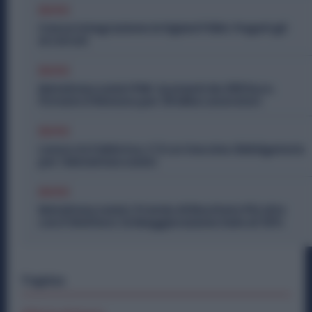
Diritti
Cassa Integrazione Artigiani FSBA: Pagati gli
Arretrati
Diritti
Metalmeccanici PMI: Aumenti da 200 Euro.
Firmato il Rinnovo per 36 Mila Lavoratori
Diritti
Lavoro in Fabbrica, C’è un Vaccino Obbligatorio
per i Metalmeccanici
Diritti
Metalmeccanici, Premio di Risultato Più Alto
con il Welfare: la Maggiorazione Sale al 30%
Topics