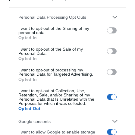
downstream participants.
Personal Data Processing Opt Outs
This information may also be disclosed by us to third parties
PREVIOUS ARTICLE
NEXT ARTICLE
on the IAB’s List of Downstream Participants that may further
I want to opt-out of the Sharing of my
disclose it to other third parties.
personal data.
Opted In
Please note that this website/app uses one or more Google
services and may gather and store information including but
I want to opt-out of the Sale of my
Personal Data.
not limited to your visit or usage behaviour. You may click to
Opted In
grant or deny consent to Google and its third-party tags to
use your data for below specified purposes in below Google
I want to opt-out of processing my
consent section.
Decreto Flussi 2026-
Personal Data for Targeted Advertising.
Malattia in Ferie: Ecco
2028: Entrano Più
Cosa Fare per Non
Opted In
Metalmeccanici e
Perdere Giorni e
Installatori Edili
Stipendio
I want to opt-out of Collection, Use,
Retention, Sale, and/or Sharing of my
Personal Data that Is Unrelated with the
Purposes for which it was collected.
Opted Out
Google consents
ME
T
ALMECCANICI
I want to allow Google to enable storage