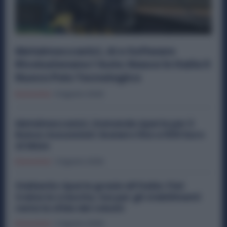
Metalmeccanici, AI e Software
Rivoluzionano l’Auto: Nasce in Italia il
Nuovo Polo Tecnologico
Economia
6 Agosto 2026
Metalmeccanici, Domande Aperte per il
Bonus Assunzioni: Esonero fino a 500 Euro
al Mese
Economia
3 Agosto 2026
Stellantis riparte grazie all’Italia: Fiat
traina la crescita, ma per gli stabilimenti
resta la sfida dei volumi
Economia
2 Agosto 2026