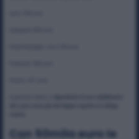
Lazio: 926 euro
Campania: 868 euro
Emilia Romagna: circa 700 euro
Piemonte: 680 euro
Veneto: 431 euro
A parità di salario, il
dipendente di uno stabilimento
del Lazio versa più del doppio rispetto al collega
veneto.
Con 50mila euro le