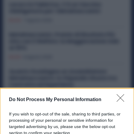
Lavoro in Fabbrica, C’è un Vaccino
Obbligatorio per i Metalmeccanici
Diritti
7 Agosto 2026
Metalmeccanici, Premio di Risultato Più
Alto con il Welfare: la Maggiorazione Sale
al 30%
Diritti
6 Agosto 2026
Quanto Guadagna un Assemblatore
Metalmeccanico: lo Stipendio Giusto tra
Contratto ed Esperienza
Diritti
6 Agosto 2026
Do Not Process My Personal Information
Violenza o Minacce in Fabbrica: le
Dimissioni Possono Dare Diritto alla NASpI
If you wish to opt-out of the sale, sharing to third parties, or
processing of your personal or sensitive information for
Diritti
5 Agosto 2026
targeted advertising by us, please use the below opt-out
section to confirm your selection.