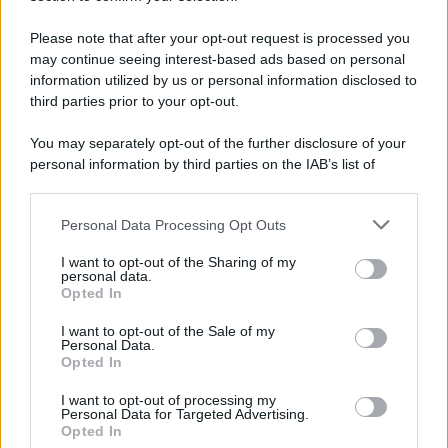
Please note that after your opt-out request is processed you
Categorie popolari
may continue seeing interest-based ads based on personal
information utilized by us or personal information disclosed to
DIRITTI
ECONOMIA
POLITICA
OFFERTE DI LAVORO
third parties prior to your opt-out.
SENZA CATEGORIA
You may separately opt-out of the further disclosure of your
personal information by third parties on the IAB’s list of
downstream participants.
Personal Data Processing Opt Outs
This information may also be disclosed by us to third parties
on the IAB’s List of Downstream Participants that may further
PREVIOUS ARTICLE
NEXT ARTICLE
I want to opt-out of the Sharing of my
disclose it to other third parties.
personal data.
Opted In
Please note that this website/app uses one or more Google
services and may gather and store information including but
I want to opt-out of the Sale of my
Personal Data.
not limited to your visit or usage behaviour. You may click to
Opted In
grant or deny consent to Google and its third-party tags to
use your data for below specified purposes in below Google
Operai in NASpI: dall’INPS
I want to opt-out of processing my
consent section.
Arriva il Trattamento
Personal Data for Targeted Advertising.
Operaio Insultava la
Integrativo
Opted In
Polizia: il Licenziamento
è Legittimo. Ecco Cosa