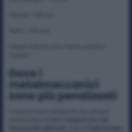
Piemonte: 1.650 euro
Veneto: 1.000 euro
Il doppio esatto tra Lazio e Veneto, a parità di
stipendio.
Dove i
metalmeccanici
sono più penalizzati
Il confronto mostra chiaramente che i lavoratori
metalmeccanici di
Lazio e Campania sono i più
tartassati dalle addizionali.
Seguono
Emilia Romagna