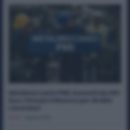
Metalmeccanici PMI: Aumenti da 200
Euro. Firmato il Rinnovo per 36 Mila
Lavoratori
Diritti
7 Agosto 2026