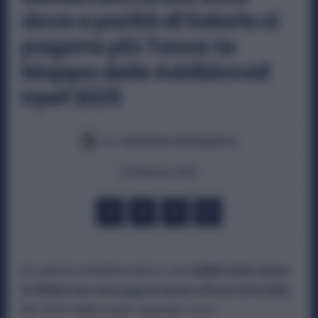
dove a parità di Salario si
pagano più Tasse: la
Mappa delle Addizionali
Irpef 2025
By
Valentina Giampietro
8 Settembre 2025
Un operaio metalmeccanico con
reddito lordo annuo
di 35mila euro non paga la stessa cifra in tutta Italia
.
Nel 2025 l’addizionale regionale costa: