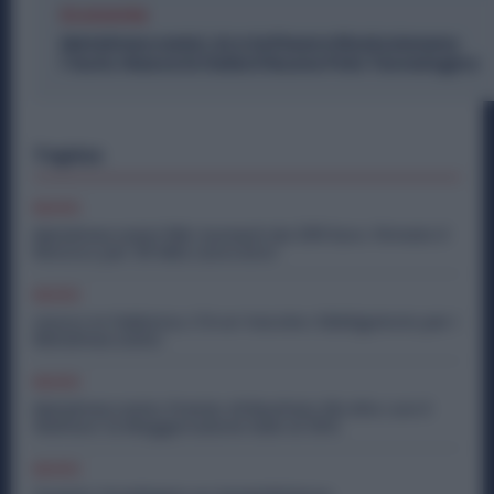
Economia
Metalmeccanici, AI e Software Rivoluzionano
l’Auto: Nasce in Italia il Nuovo Polo Tecnologico
Topics
Diritti
Metalmeccanici PMI: Aumenti da 200 Euro. Firmato il
Rinnovo per 36 Mila Lavoratori
Diritti
Lavoro in Fabbrica, C’è un Vaccino Obbligatorio per i
Metalmeccanici
Diritti
Metalmeccanici, Premio di Risultato Più Alto con il
Welfare: la Maggiorazione Sale al 30%
Diritti