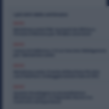
I più letti della settimana
Diritti
Metalmeccanici PMI: Aumenti da 200 Euro.
Firmato il Rinnovo per 36 Mila Lavoratori
Diritti
Lavoro in Fabbrica, C’è un Vaccino Obbligatorio
per i Metalmeccanici
Diritti
Metalmeccanici, Premio di Risultato Più Alto
con il Welfare: la Maggiorazione Sale al 30%
Diritti
Quanto Guadagna un Assemblatore
Metalmeccanico: lo Stipendio Giusto tra
Contratto ed Esperienza