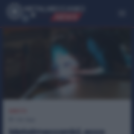
ME
T
ALMECCANICI
NEWS
DIRITTI
1
min.
Read
Metalmeccanici, ecco