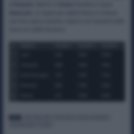
e Piemonte.
Mentre in
Veneto
il prelievo è quasi
dimezzato
. Le regioni più colpite hanno in comune
una forte spesa sanitaria, coperta con l’aumento delle
tasse sui redditi da lavoro.
TAGS
ADDIZIONALI IRPEF
BUSTA PAGA
LAVORO DIPENDENTE
METALMECCANICI
OPERAI