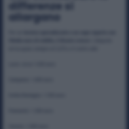
differenze si
allargano
Per un
tecnico specializzato o un capo reparto con
50mila euro di reddito, il divario cresce
. L’aliquota
arriva quasi sempre al 3,33% e il conto sale:
Lazio: circa 1.650 euro
Campania: 1.600 euro
Emilia Romagna: 1.350 euro
Piemonte: 1.300 euro
Veneto: 1.000 euro