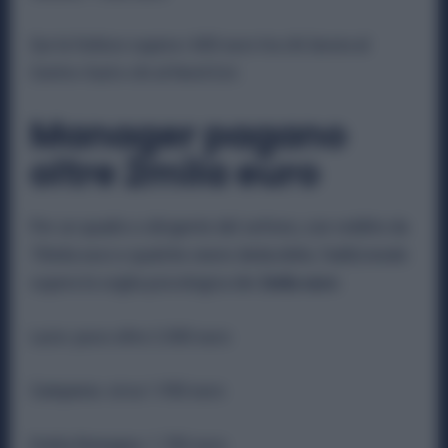
Qui la forbice supera i 600 euro tra chi lavora al
Centro-Sud e chi al Nord-Est.
Manager pagano
oltre 2mila euro
Per un quadro o dirigente del settore, con reddito da
70mila euro e qualche onere deducibile, l’addizionale
supera la soglia psicologica dei
2mila euro:
Lazio: poco oltre 2.000 euro
Campania: circa 1.950 euro
Emilia Romagna: 1.700 euro