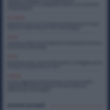
Quanto Guadagna un Assemblatore
Metalmeccanico: lo Stipendio Giusto tra Contratto
ed Esperienza
Economia
Metalmeccanici, AI e Software Rivoluzionano l’Auto:
Nasce in Italia il Nuovo Polo Tecnologico
Diritti
Violenza o Minacce in Fabbrica: le Dimissioni Possono
Dare Diritto alla NASpI
Diritti
Metalmeccanici, Lavori il 15 Agosto? Le Maggiorazioni
Possono Arrivare Fino al 75%
Politica
Ex Ilva, Migliaia di Posti di Lavoro e il Futuro delle
Aziende Metalmeccaniche: Perché il Rilancio
dell’Acciaio è Strategico
Articoli correlati