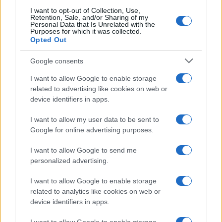
Ha Detto la Cassazione
I want to opt-out of Collection, Use,
Retention, Sale, and/or Sharing of my
Personal Data that Is Unrelated with the
Purposes for which it was collected.
Opted Out
Google consents
ME
T
ALMECCANICI
I want to allow Google to enable storage
NEWS
related to advertising like cookies on web or
device identifiers in apps.
I want to allow my user data to be sent to
ABOUT US
CONTACT
CAREERS
PRIVACY POLICY
Google for online advertising purposes.
Metalmeccanici News - Il portale di informazione sul mondo
I want to allow Google to send me
personalized advertising.
della Metalmeccanica, Installazione di Impianti, Automotive e
Componentistica. Nel sito é presente una sezione specifica
I want to allow Google to enable storage
con le Offerte di Lavoro dedicate alle professionalità della
related to analytics like cookies on web or
device identifiers in apps.
filiera. Metalmeccanici News non è una testata giornalistica, in
quanto viene aggiornato senza alcuna periodicità. Non può