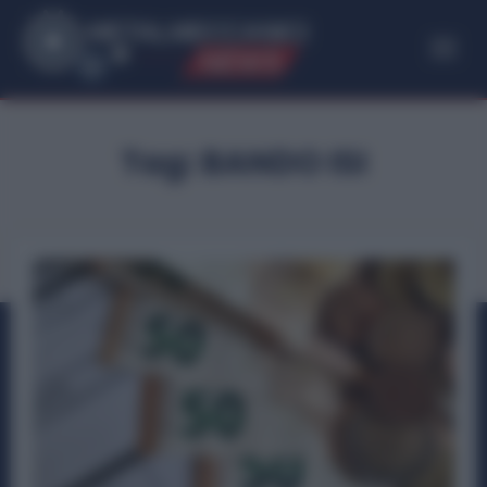
ME
T
ALMECCANICI
NEWS
Tag:
BANDO ISI