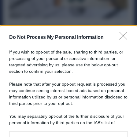
Bando ISI 2026 INAIL: Contributi a Fondo
Perduto fino a 130.000 € per la Sicurezza
Do Not Process My Personal Information
Diritti
29 Dicembre 2025
If you wish to opt-out of the sale, sharing to third parties, or
È stato pubblicato sul sito di INAIL il Bando ISI 2026,
processing of your personal or sensitive information for
l’avviso pubblico che mette a disposizione delle imprese
targeted advertising by us, please use the below opt-out
contributi a fondo perduto...
section to confirm your selection.
Please note that after your opt-out request is processed you
may continue seeing interest-based ads based on personal
information utilized by us or personal information disclosed to
ME
T
ALMECCANICI
third parties prior to your opt-out.
NEWS
You may separately opt-out of the further disclosure of your
personal information by third parties on the IAB’s list of
downstream participants.
ABOUT US
CONTACT
CAREERS
PRIVACY POLICY