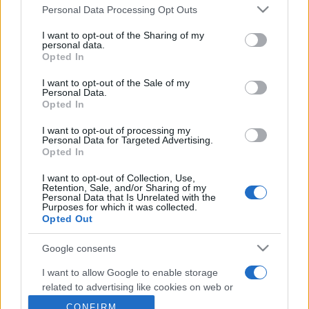
Personal Data Processing Opt Outs
This information may also be disclosed by us to third parties
on the IAB’s List of Downstream Participants that may further
Metalmeccanici News - Il portale di informazione sul mondo
I want to opt-out of the Sharing of my
disclose it to other third parties.
personal data.
della Metalmeccanica, Installazione di Impianti, Automotive e
Opted In
Please note that this website/app uses one or more Google
Componentistica. Nel sito é presente una sezione specifica
services and may gather and store information including but
I want to opt-out of the Sale of my
con le Offerte di Lavoro dedicate alle professionalità della
Personal Data.
not limited to your visit or usage behaviour. You may click to
filiera. Metalmeccanici News non è una testata giornalistica, in
Opted In
grant or deny consent to Google and its third-party tags to
use your data for below specified purposes in below Google
quanto viene aggiornato senza alcuna periodicità. Non può
I want to opt-out of processing my
consent section.
Personal Data for Targeted Advertising.
pertanto considerarsi un prodotto editoriale ai sensi della legge
Opted In
n. 62 del 07.03.2001
I want to opt-out of Collection, Use,
Retention, Sale, and/or Sharing of my
Personal Data that Is Unrelated with the
Metalmeccanici News è di proprietà di Nevera Editore s.r.l. via
Purposes for which it was collected.
Opted Out
Tiburtina, 5 - 00185 Roma
Copyright ©2025 - Tutti i diritti riservati
Google consents
I want to allow Google to enable storage
related to advertising like cookies on web or
device identifiers in apps.
CONFIRM