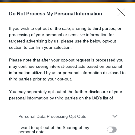
Do Not Process My Personal Information
If you wish to opt-out of the sale, sharing to third parties, or
processing of your personal or sensitive information for
targeted advertising by us, please use the below opt-out
“Le 35 ore sono irrinunciabili”: si apre il
section to confirm your selection.
confronto con Federmeccanica e
Assistal
Please note that after your opt-out request is processed you
may continue seeing interest-based ads based on personal
Economia
8 Ottobre 2025
information utilized by us or personal information disclosed to
Nella piattaforma unitaria firmata da Fim, Fiom e Uilm,
third parties prior to your opt-out.
insieme alla richiesta di 280 euro d’aumento salariale, c’è
You may separately opt-out of the further disclosure of your
un...
personal information by third parties on the IAB’s list of
downstream participants.
Personal Data Processing Opt Outs
This information may also be disclosed by us to third parties
ME
T
ALMECCANICI
on the IAB’s List of Downstream Participants that may further
I want to opt-out of the Sharing of my
disclose it to other third parties.
NEWS
personal data.