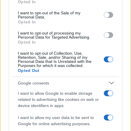
Opted In
Please note that this website/app uses one or more Google
services and may gather and store information including but
I want to opt-out of the Sale of my
Personal Data.
not limited to your visit or usage behaviour. You may click to
ABOUT US
CONTACT
CAREERS
PRIVACY POLICY
Opted In
grant or deny consent to Google and its third-party tags to
use your data for below specified purposes in below Google
I want to opt-out of processing my
Metalmeccanici News - Il portale di informazione sul mondo
consent section.
Personal Data for Targeted Advertising.
Opted In
della Metalmeccanica, Installazione di Impianti, Automotive e
Componentistica. Nel sito é presente una sezione specifica
I want to opt-out of Collection, Use,
Retention, Sale, and/or Sharing of my
con le Offerte di Lavoro dedicate alle professionalità della
Personal Data that Is Unrelated with the
Purposes for which it was collected.
filiera. Metalmeccanici News non è una testata giornalistica, in
Opted Out
quanto viene aggiornato senza alcuna periodicità. Non può
Google consents
pertanto considerarsi un prodotto editoriale ai sensi della legge
n. 62 del 07.03.2001
I want to allow Google to enable storage
related to advertising like cookies on web or
device identifiers in apps.
Metalmeccanici News è di proprietà di Nevera Editore s.r.l. via
I want to allow my user data to be sent to
Tiburtina, 5 - 00185 Roma
Google for online advertising purposes.
Copyright ©2025 - Tutti i diritti riservati