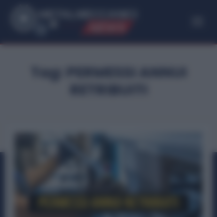
ME
T
ALMECCANICI
NEWS
Tag:
PERMESSI ANNUI
RETRIBUITI