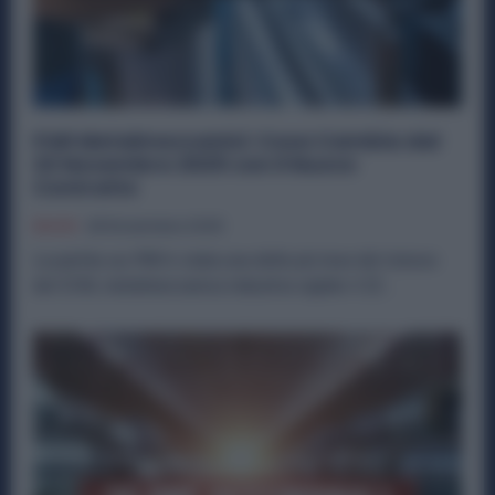
PAR Metalmeccanici: Cosa Cambia dal
22 Novembre 2025 con il Nuovo
Contratto
Diritti
28 Novembre 2025
La partita sui PAR è stata una delle più tese del rinnovo
del CCNL metalmeccanica industria siglato il 22...