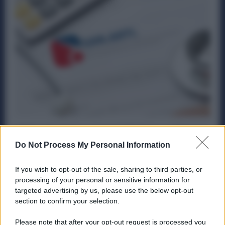
Visite Mediche e Specialistiche a 20 Euro
per i Metalmeccanici. La novità del 2025
Do Not Process My Personal Information
Diritti
8 Marzo 2025
If you wish to opt-out of the sale, sharing to third parties, or
Il fondo SanArti, che tutela circa 600.000 lavoratori
processing of your personal or sensitive information for
dipendenti di aziende artigiane, tra cui una significativa
targeted advertising by us, please use the below opt-out
quota di metalmeccanici,...
section to confirm your selection.
Please note that after your opt-out request is processed you