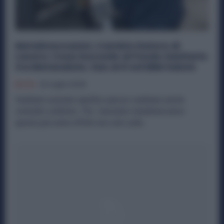
Metalmeccanici, Cambio Datore di
Lavoro: Cosa Succede al Fondo Sanitario
tra Metasalute, San.Arti ed EBM Salute
Diritti
22 Luglio 2026
Cambiare azienda significa spesso cambiare anche
contratto collettivo. Per i lavoratori metalmeccanici
questo può avere effetti non solo sulla...