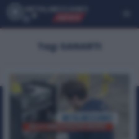
ME
T
ALMECCANICI
NEWS
Tag:
SANARTI