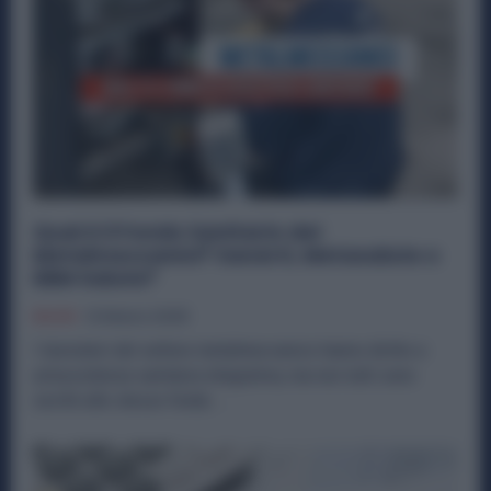
Qual è il Fondo Sanitario dei
Metalmeccanici? SanArti, Metasalute o
EBM Salute?
Diritti
12 Marzo 2025
I lavoratori del settore metalmeccanico hanno diritto a
un’assistenza sanitaria integrativa, ma non tutti sono
iscritti allo stesso fondo....