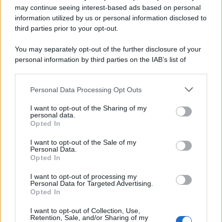
may continue seeing interest-based ads based on personal
information utilized by us or personal information disclosed to
third parties prior to your opt-out.
You may separately opt-out of the further disclosure of your
personal information by third parties on the IAB’s list of
downstream participants.
Personal Data Processing Opt Outs
This information may also be disclosed by us to third parties
on the IAB’s List of Downstream Participants that may further
I want to opt-out of the Sharing of my
disclose it to other third parties.
personal data.
Opted In
Please note that this website/app uses one or more Google
services and may gather and store information including but
Nel 730 i Rimborsi delle Spese sanitarie
I want to opt-out of the Sale of my
Personal Data.
not limited to your visit or usage behaviour. You may click to
ricevute con Metasalute, Sanarti, EBM
Opted In
grant or deny consent to Google and its third-party tags to
Salute, EST. Come Funziona?
use your data for below specified purposes in below Google
I want to opt-out of processing my
consent section.
Diritti
5 Marzo 2025
Personal Data for Targeted Advertising.
Opted In
Con l'avvicinarsi delle scadenze fiscali del 2025, è
importante chiarire il trattamento fiscale dei rimborsi delle
I want to opt-out of Collection, Use,
Retention, Sale, and/or Sharing of my
spese sanitarie e...