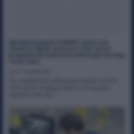
Metalmeccanici: 6.000€ l’anno con
Sanarti e 600€ al mese a vita con la
proposta di Federmeccanica per la Long
Term Care
Diritti
15 Aprile 2025
Per i metalmeccanici delle imprese artigiane, iscritti al
fondo sanitario integrativo Sanarti, arriva una nuova
importante tutela: dal 1°...