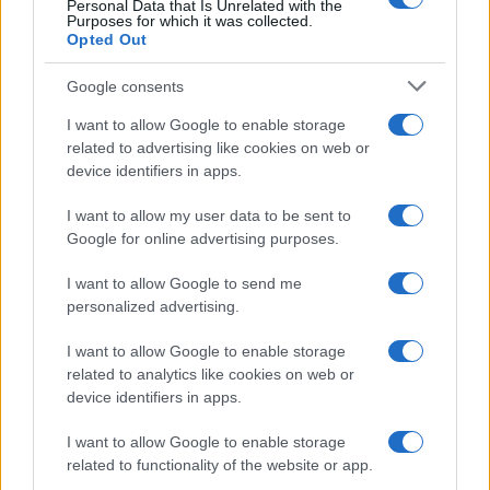
Personal Data that Is Unrelated with the
Purposes for which it was collected.
Opted Out
Google consents
ME
T
ALMECCANICI
I want to allow Google to enable storage
NEWS
related to advertising like cookies on web or
device identifiers in apps.
I want to allow my user data to be sent to
ABOUT US
CONTACT
CAREERS
PRIVACY POLICY
Google for online advertising purposes.
Metalmeccanici News - Il portale di informazione sul mondo
I want to allow Google to send me
personalized advertising.
della Metalmeccanica, Installazione di Impianti, Automotive e
Componentistica. Nel sito é presente una sezione specifica
I want to allow Google to enable storage
con le Offerte di Lavoro dedicate alle professionalità della
related to analytics like cookies on web or
device identifiers in apps.
filiera. Metalmeccanici News non è una testata giornalistica, in
quanto viene aggiornato senza alcuna periodicità. Non può
I want to allow Google to enable storage
related to functionality of the website or app.
pertanto considerarsi un prodotto editoriale ai sensi della legge