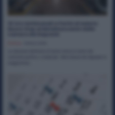
32 Ore Settimanali a Parità di Salario:
Nuovo Stop ai Metalmeccanici dalla
Camera dei Deputati
Politica
4 Marzo 2026
La riduzione dell’orario di lavoro torna al centro del
confronto politico e sindacale. Alla Camera dei deputati la
maggioranza...