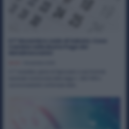
Il 1° Novembre cade di Sabato: Cosa
Cambia nella Busta Paga dei
Metalmeccanici
Diritti
1 Novembre 2025
Il 1° novembre, giorno di Ognissanti, è una festività
nazionale riconosciuta dalla legge n. 260/1949 e
successivamente confermata dalla...