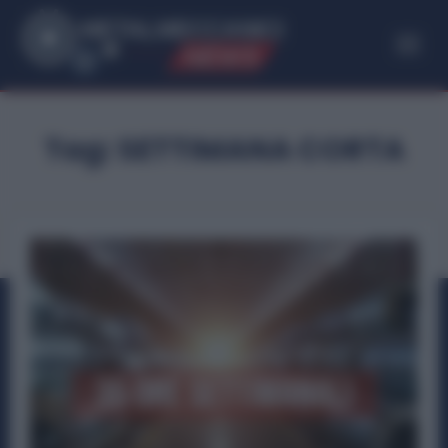
ME
T
ALMECCANICI
NEWS
Tag:
SETTIMANA CORTA