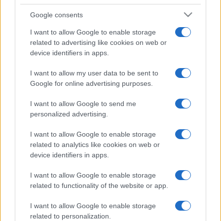
NEWS
Google consents
I want to allow Google to enable storage
ABOUT US
CONTACT
CAREERS
PRIVACY POLICY
related to advertising like cookies on web or
device identifiers in apps.
Metalmeccanici News - Il portale di informazione sul mondo
I want to allow my user data to be sent to
Google for online advertising purposes.
della Metalmeccanica, Installazione di Impianti, Automotive e
Componentistica. Nel sito é presente una sezione specifica
I want to allow Google to send me
con le Offerte di Lavoro dedicate alle professionalità della
personalized advertising.
filiera. Metalmeccanici News non è una testata giornalistica, in
I want to allow Google to enable storage
quanto viene aggiornato senza alcuna periodicità. Non può
related to analytics like cookies on web or
pertanto considerarsi un prodotto editoriale ai sensi della legge
device identifiers in apps.
n. 62 del 07.03.2001
I want to allow Google to enable storage
related to functionality of the website or app.
Metalmeccanici News è di proprietà di Nevera Editore s.r.l. via
I want to allow Google to enable storage
Tiburtina, 5 - 00185 Roma
related to personalization.