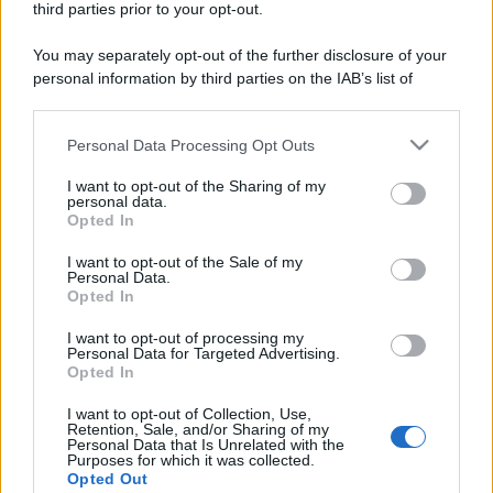
third parties prior to your opt-out.
You may separately opt-out of the further disclosure of your
personal information by third parties on the IAB’s list of
downstream participants.
Personal Data Processing Opt Outs
This information may also be disclosed by us to third parties
on the IAB’s List of Downstream Participants that may further
I want to opt-out of the Sharing of my
disclose it to other third parties.
personal data.
Metalmeccanici, Venerdì con Uscita
Opted In
Please note that this website/app uses one or more Google
Anticipata: ecco quale CCNL lo prevede
services and may gather and store information including but
I want to opt-out of the Sale of my
Diritti
25 Febbraio 2025
Personal Data.
not limited to your visit or usage behaviour. You may click to
Opted In
grant or deny consent to Google and its third-party tags to
Importanti novità per i metalmeccanici dell'artigianato
use your data for below specified purposes in below Google
provengono dal nuovo accordo di rinnovo firmato tra i
I want to opt-out of processing my
consent section.
Personal Data for Targeted Advertising.
rappresentanti delle imprese artigiane...
Opted In
I want to opt-out of Collection, Use,
Retention, Sale, and/or Sharing of my
Personal Data that Is Unrelated with the
Purposes for which it was collected.
ME
T
ALMECCANICI
Opted Out