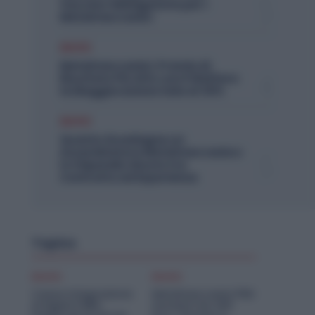
Vaccino Obbligatorio per i
Metalmeccanici
Diritti
Metalmeccanici, Premio di
Risultato Più Alto con il Welfare:
la Maggiorazione Sale al 30%
Diritti
Quanto Guadagna un
Assemblatore Metalmeccanico:
lo Stipendio Giusto tra
Contratto ed Esperienza
Topics
Diritti
Diritti
Cassa Integrazione
Metalmeccanici PMI:
Artigiani FSBA:
Aumenti da 200