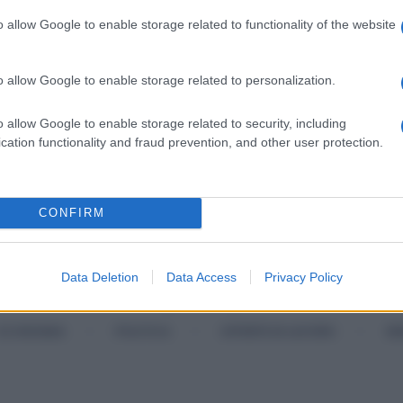
 sarà al centro delle rivendicazioni.
o allow Google to enable storage related to functionality of the website
a crisi di Stellantis e dell’indotto automobilistico. È
o allow Google to enable storage related to personalization.
il futuro dei lavoratori e delle aziende collegate al
o allow Google to enable storage related to security, including
cation functionality and fraud prevention, and other user protection.
ATI
METALMECCANICI
STELLANTIS
CONFIRM
Data Deletion
Data Access
Privacy Policy
Categorie popolari
ECONOMIA
POLITICA
OFFERTE DI LAVORO
SE