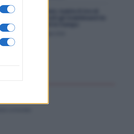
Metalmeccanici, Subito 8 Ore di
Sciopero in Tutti gli Stabilimenti Ex
Ilva: Sindacati in Campo
Economia
29 Luglio 2026
NZA CATEGORIA