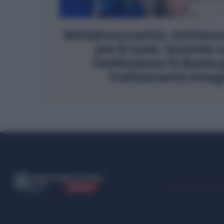
Metalmeccanici, trattenut
per 8 mesi. Quando s
restituzione in Busta
Trattamento Integ
ME
T
ALMECCANICI
NEWS