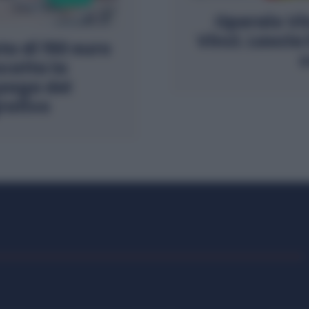
Operaio Vi
Vinci. Lascia 
a di 150 euro
c
catta la
 paga del
rativo