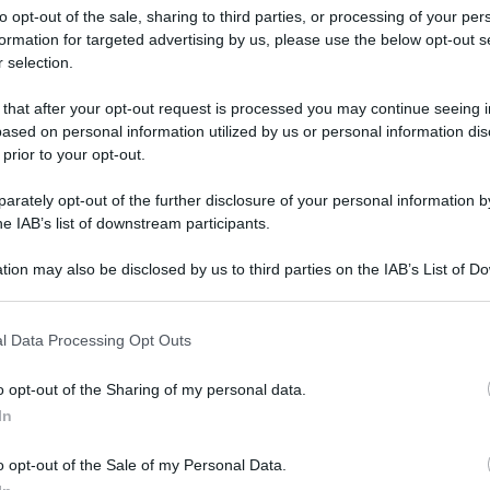
: Un Trattamento
to opt-out of the sale, sharing to third parties, or processing of your per
formation for targeted advertising by us, please use the below opt-out s
 selection.
 that after your opt-out request is processed you may continue seeing i
enti Stellantis è stato quantificato tra
630 e 830
ased on personal information utilized by us or personal information dis
 sacrifici affrontati dai lavoratori. Nel frattempo,
 prior to your opt-out.
 il premio che altrimenti sarebbe stato
pari a zero
.
rately opt-out of the further disclosure of your personal information by
he IAB’s list of downstream participants.
ribuiscono 5 miliardi di euro
, nonostante l’utile netto
divario tra ciò che ricevono i lavoratori e quanto viene
tion may also be disclosed by us to third parties on the IAB’s List of 
evono 8 volte di più
rispetto ai dipendenti.
 that may further disclose it to other third parties.
 that this website/app uses one or more Google services and may gath
l Data Processing Opt Outs
 tavolo a Palazzo
including but not limited to your visit or usage behaviour. You may click 
 to Google and its third-party tags to use your data for below specifi
o opt-out of the Sharing of my personal data.
ogle consent section.
In
zzo Chigi
, per discutere un piano industriale che
o opt-out of the Sale of my Personal Data.