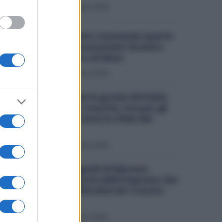
Economia
6 Agosto 2026
Metalmeccanici, Domande Aperte
per il Bonus Assunzioni: Esonero
fino a 500 Euro al Mese
Economia
3 Agosto 2026
Stellantis riparte grazie all’Italia:
Fiat traina la crescita, ma per gli
stabilimenti resta la sfida dei
volumi
Economia
2 Agosto 2026
Industria, Segnali di Ripresa:
Cresce la Fiducia delle Imprese, Ma
Restano le Difficoltà nel Trovare
Lavoratori
Economia
1 Agosto 2026