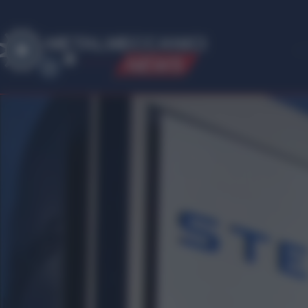
ME
T
ALMECCANICI
NEWS