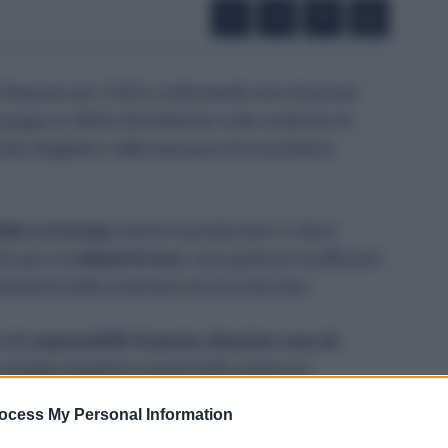
ti finanziari per il 2024, confermando una situazione
ruppo si riflette direttamente sulle condizioni di
riali sbagliate e dalla mancanza di investimenti
talia e in Europa
, mentre la produzione si riduce
25, pari a
2 miliardi di euro
, sono giudicati insufficienti
ioramento della situazione nei prossimi anni.
he
le responsabilità di questa situazione sono da
strategie sbagliate a partire dalla carenza di
ocess My Personal Information