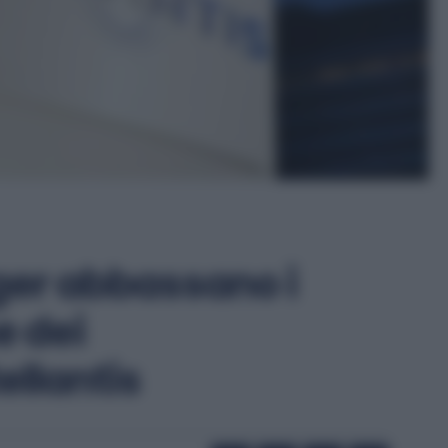
ager abbassano i
e dei
llantis