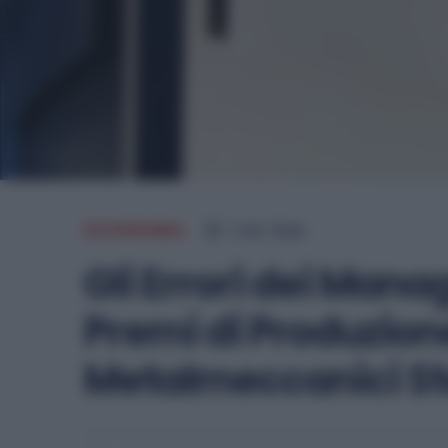
ECONOMIA
2
min.
Read
Gli Errori dei Man
Premi di Produzion
Metalmeccanici Ste