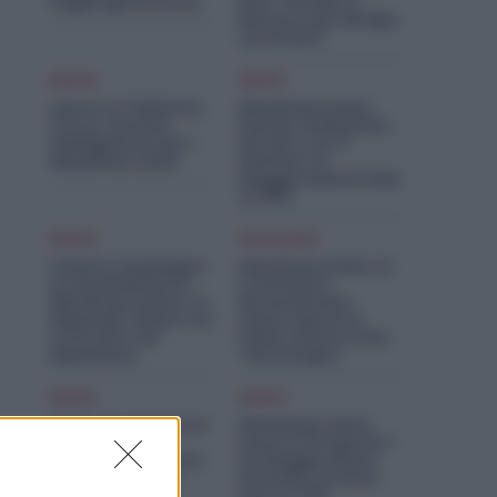
Pagati gli Arretrati
Euro. Firmato il
Rinnovo per 36 Mila
Lavoratori
Diritti
Diritti
Lavoro in Fabbrica,
Metalmeccanici,
C’è un Vaccino
Premio di Risultato
Obbligatorio per i
Più Alto con il
Metalmeccanici
Welfare: la
Maggiorazione Sale
al 30%
Diritti
Economia
Quanto Guadagna
Metalmeccanici, AI
un Assemblatore
e Software
Metalmeccanico: lo
Rivoluzionano
Stipendio Giusto tra
l’Auto: Nasce in
Contratto ed
Italia il Nuovo Polo
Esperienza
Tecnologico
Diritti
Diritti
Violenza o Minacce
Metalmeccanici,
in Fabbrica: le
Lavori il 15 Agosto?
Dimissioni Possono
Le Maggiorazioni
Dare Diritto alla
Possono Arrivare
NASpI
Fino al 75%