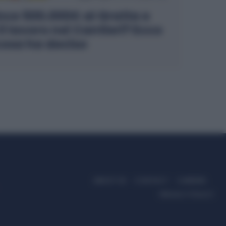
nce 500.000€ al Gratta e
il lavoro nei Cantieri? Ecco
osa ha deciso
ABOUT US
CONTACT
CAREERS
PRIVACY POLICY