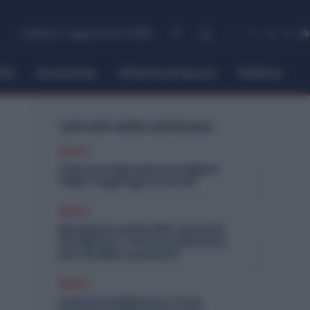
sabato, Agosto 8, 2026
itti
Economia
Offerte di lavoro
Politica
I più letti della settimana
Diritti
Cassa Integrazione Artigiani
FSBA: Pagati gli Arretrati
Diritti
Metalmeccanici PMI: Aumenti
da 200 Euro. Firmato il Rinnovo
per 36 Mila Lavoratori
Diritti
Lavoro in Fabbrica, C’è un