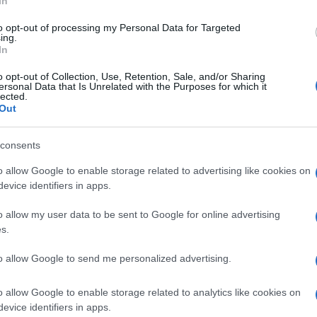
ione automobilistica in Italia. Le richieste includono:
In
to opt-out of processing my Personal Data for Targeted
ing.
In
ssino
per rafforzare la produzione negli stabilimenti
o opt-out of Collection, Use, Retention, Sale, and/or Sharing
ersonal Data that Is Unrelated with the Purposes for which it
lected.
Out
ione di batterie a Termoli, come promesso.
consents
integrazione, con il coinvolgimento di
Regioni e
o allow Google to enable storage related to advertising like cookies on
evice identifiers in apps.
 sostegno pubblico.
o allow my user data to be sent to Google for online advertising
s.
in Crescita
to allow Google to send me personalized advertising.
o allow Google to enable storage related to analytics like cookies on
ioperi spontanei
in diversi stabilimenti, segnale chiaro
evice identifiers in apps.
ri. Nei prossimi giorni si terranno
assemblee in tutte