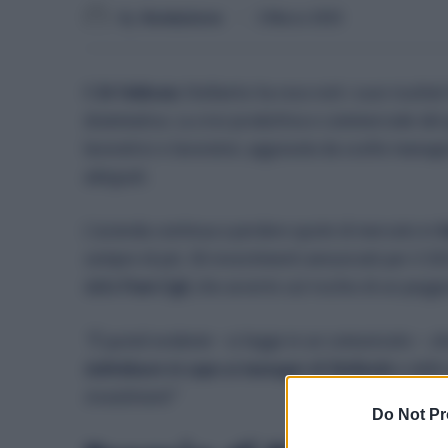
By
Redazione
2 Marzo 2025
Il
26 febbraio
Stellantis ha reso noti i suoi risulta
drammatica. La crisi produttiva e commerciale del g
lavoratrici e lavoratori, aggravata da scelte manage
adeguati.
L’azienda continua a perdere quote di mercato in
I
sempre di più. Gli investimenti annunciati per il 20
dalla
Fiom Cgil
, che avverte sul rischio di un pegg
“È quindi evidente
– si legge in un comunicato –
c
individuare in capo ai manager di Stellantis
e delle 
investimenti”
Do Not Pr