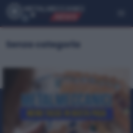
ME
T
ALMECCANICI
NEWS
Senza categoria