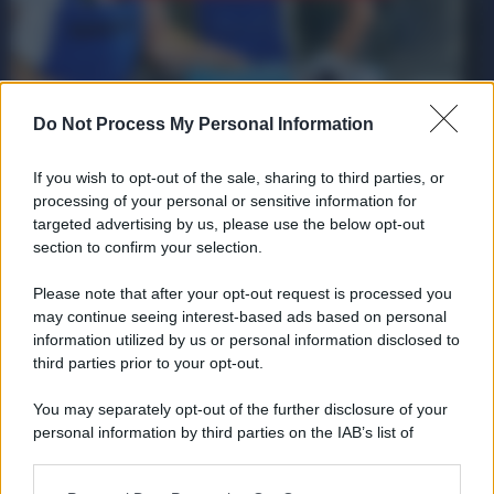
Non si può Licenziare chi Testimonia a
Do Not Process My Personal Information
Favore di un Collega. La conferma
dalla Corte di Cassazione
If you wish to opt-out of the sale, sharing to third parties, or
processing of your personal or sensitive information for
Senza Categoria
9 Aprile 2025
targeted advertising by us, please use the below opt-out
La Cassazione ha emesso l’Ordinanza n. 8857 del 03.04.2025, in cui
section to confirm your selection.
viene sancito che il licenziamento di un dipendente non può essere
Please note that after your opt-out request is processed you
ritenuto legittimo...
may continue seeing interest-based ads based on personal
information utilized by us or personal information disclosed to
third parties prior to your opt-out.
You may separately opt-out of the further disclosure of your
personal information by third parties on the IAB’s list of
downstream participants.