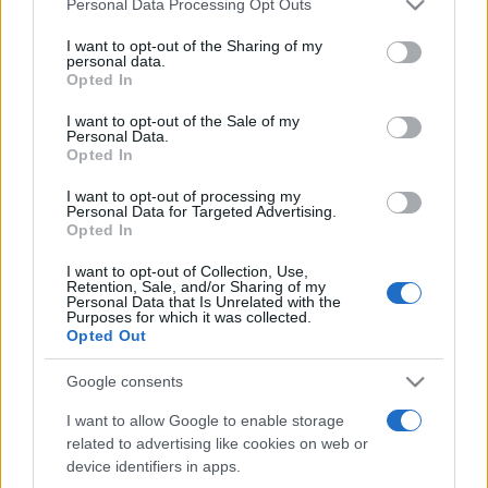
Personal Data Processing Opt Outs
This information may also be disclosed by us to third parties
on the IAB’s List of Downstream Participants that may further
I want to opt-out of the Sharing of my
disclose it to other third parties.
ME
T
ALMECCANICI
personal data.
Opted In
NEWS
Please note that this website/app uses one or more Google
services and may gather and store information including but
I want to opt-out of the Sale of my
Personal Data.
not limited to your visit or usage behaviour. You may click to
Opted In
grant or deny consent to Google and its third-party tags to
ABOUT US
CONTACT
CAREERS
PRIVACY POLICY
use your data for below specified purposes in below Google
I want to opt-out of processing my
consent section.
Personal Data for Targeted Advertising.
Opted In
Metalmeccanici News - Il portale di informazione sul mondo
della Metalmeccanica, Installazione di Impianti, Automotive e
I want to opt-out of Collection, Use,
Retention, Sale, and/or Sharing of my
Componentistica. Nel sito é presente una sezione specifica
Personal Data that Is Unrelated with the
Purposes for which it was collected.
con le Offerte di Lavoro dedicate alle professionalità della
Opted Out
filiera. Metalmeccanici News non è una testata giornalistica, in
Google consents
quanto viene aggiornato senza alcuna periodicità. Non può
pertanto considerarsi un prodotto editoriale ai sensi della legge
I want to allow Google to enable storage
related to advertising like cookies on web or
n. 62 del 07.03.2001
device identifiers in apps.