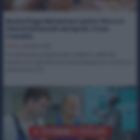
Busta Paga Metalmeccanici: fino a 4
Giorni Detassati ad Aprile. Cosa
Cambia
Diritti
29 Aprile 2026
Per molti lavoratori metalmeccanici, installatori e addetti alla
manutenzione, aprile 2026 porta una busta paga più ricca. Il motivo è la
detassazione al 15%...