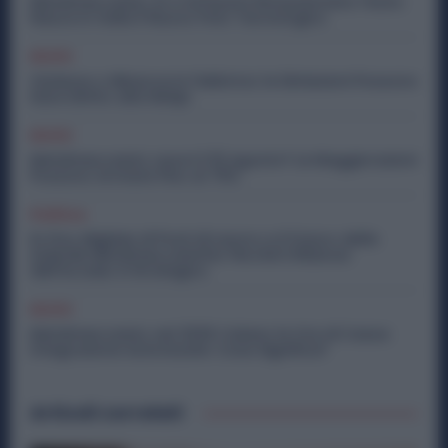
Metalmeccanici, AI e Software Rivoluzionano l’Auto:
Nasce in Italia il Nuovo Polo Tecnologico
Diritti
Violenza o Minacce in Fabbrica: le Dimissioni Possono
Dare Diritto alla NASpI
Diritti
Metalmeccanici, Lavori il 15 Agosto? Le Maggiorazioni
Possono Arrivare Fino al 75%
Politica
Ex Ilva, Migliaia di Posti di Lavoro e il Futuro delle
Aziende Metalmeccaniche: Perché il Rilancio
dell’Acciaio è Strategico
Diritti
Metalmeccanici, nel 2026 Calano le Ore di Cassa
Integrazione Autorizzate: Cosa Significa?
Articoli correlati