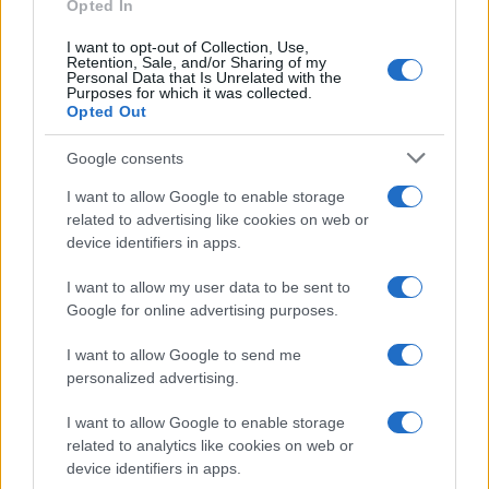
730: il Rinvio della
Opted In
Modifica penalizza i
Metalmeccanici
I want to opt-out of Collection, Use,
Retention, Sale, and/or Sharing of my
Personal Data that Is Unrelated with the
Purposes for which it was collected.
Opted Out
Google consents
ME
T
ALMECCANICI
I want to allow Google to enable storage
NEWS
related to advertising like cookies on web or
device identifiers in apps.
I want to allow my user data to be sent to
ABOUT US
CONTACT
CAREERS
PRIVACY POLICY
Google for online advertising purposes.
Metalmeccanici News - Il portale di informazione sul mondo
I want to allow Google to send me
personalized advertising.
della Metalmeccanica, Installazione di Impianti, Automotive e
Componentistica. Nel sito é presente una sezione specifica
I want to allow Google to enable storage
con le Offerte di Lavoro dedicate alle professionalità della
related to analytics like cookies on web or
device identifiers in apps.
filiera. Metalmeccanici News non è una testata giornalistica, in