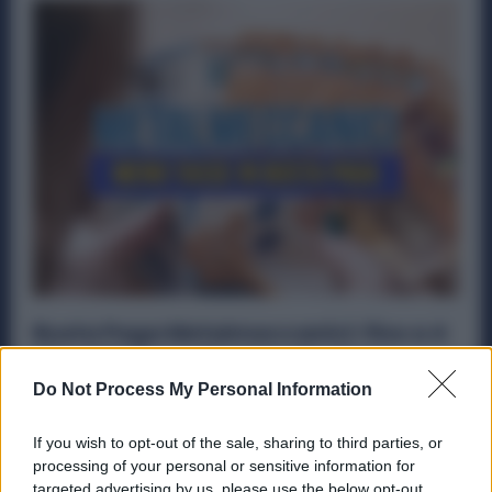
Busta Paga Metalmeccanici: fino a 4
Giorni Detassati ad Aprile. Cosa
Cambia
Do Not Process My Personal Information
Diritti
29 Aprile 2026
If you wish to opt-out of the sale, sharing to third parties, or
processing of your personal or sensitive information for
targeted advertising by us, please use the below opt-out