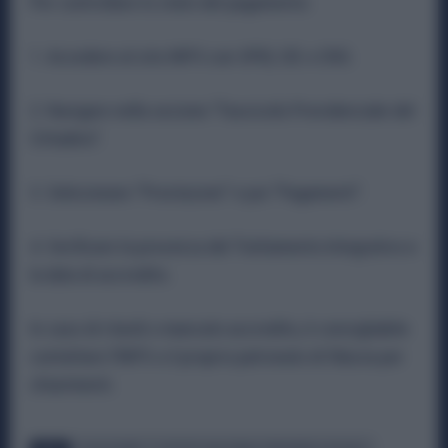
Per controllare lo stato del pagamento:
1. Accedere al sito INPS con SPID, CIE o CNS.
2. Navigare nella sezione “Fascicolo Previdenziale del
Cittadino”.
3. Selezionare “Prestazioni” e poi “Pagamenti”.
4. Verificare la presenza del Trattamento Integrativo e
la data di accredito.
In caso di ritardi o mancato accredito, è consigliabile
contattare l’INPS o il proprio patronato di fiducia per
chiarimenti.