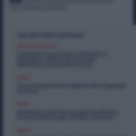
TAGS
DISOCCUPATI
ISTITUTO NAZIONALE PREVIDENZA SOCIALE
NASPI
TRATTAMENTO INTEGRATIVO
I più letti della settimana
Offerte di lavoro
Candidati Ora per Essere Chiamato a
Settembre: Offerte di Lavoro per
Metalmeccanici da Nord a Sud
Diritti
Cassa Integrazione Artigiani FSBA: Pagati gli
Arretrati
Diritti
Metalmeccanici PMI: Aumenti da 200 Euro.
Firmato il Rinnovo per 36 Mila Lavoratori
Diritti