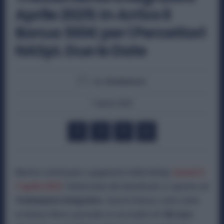
Aprile 2025: In Arrivo il
Bonus 100€ per i Percettori
NASpI. Due le Date
By
Redazione
7 Aprile 2025
Mentre continuano i pagamenti della NASpI,
iniziati il
7 aprile 2025
, l’attenzione dei beneficiari si sposta sul
Trattamento Integrativo
. Questo bonus, noto come
ex Bonus Renzi, prevede un accredito di
100 euro