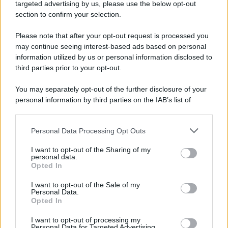
targeted advertising by us, please use the below opt-out
section to confirm your selection.
Categorie popolari
Please note that after your opt-out request is processed you
DIRITTI
ECONOMIA
POLITICA
OFFERTE DI LAVORO
may continue seeing interest-based ads based on personal
information utilized by us or personal information disclosed to
SENZA CATEGORIA
third parties prior to your opt-out.
You may separately opt-out of the further disclosure of your
personal information by third parties on the IAB’s list of
downstream participants.
PREVIOUS ARTICLE
NEXT ARTICLE
Personal Data Processing Opt Outs
This information may also be disclosed by us to third parties
on the IAB’s List of Downstream Participants that may further
I want to opt-out of the Sharing of my
disclose it to other third parties.
personal data.
Opted In
Please note that this website/app uses one or more Google
services and may gather and store information including but
I want to opt-out of the Sale of my
Personal Data.
not limited to your visit or usage behaviour. You may click to
Opted In
grant or deny consent to Google and its third-party tags to
Sorpreso mentre usava i
use your data for below specified purposes in below Google
Metalmeccanici
I want to opt-out of processing my
Permessi Legge 104 per
Automotive: 4 Ore di
consent section.
Personal Data for Targeted Advertising.