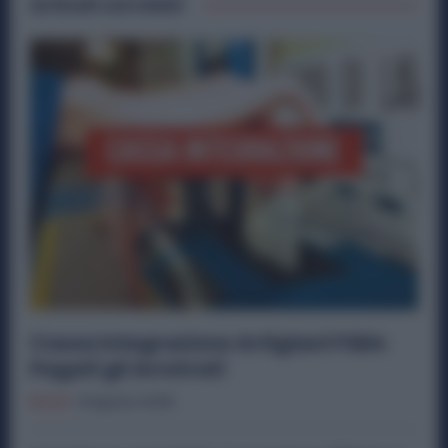
Articoli correlati
Cassa Integrazione Artigiani FSBA:
Pagati gli Arretrati
Diritti
8 Agosto 2026