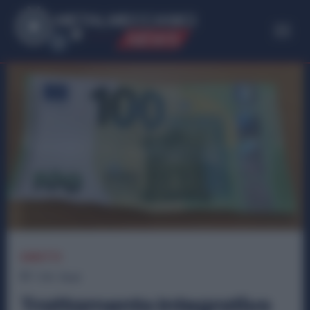
ME
T
ALMECCANICI
NEWS
DIRITTI
1
min.
Read
Trattamento Integrativo