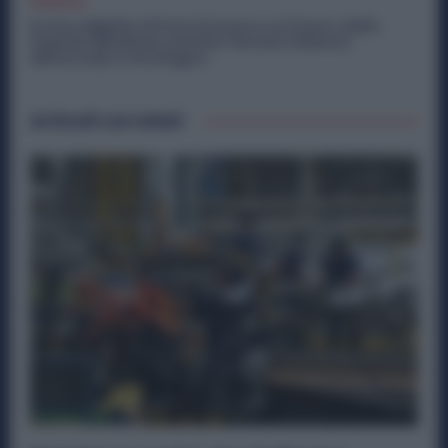
Politica
Ex Ilva, Migliaia di Posti di Lavoro e il Futuro delle
Aziende Metalmeccaniche: Perché il Rilancio
dell’Acciaio è Strategico
Articoli correlati