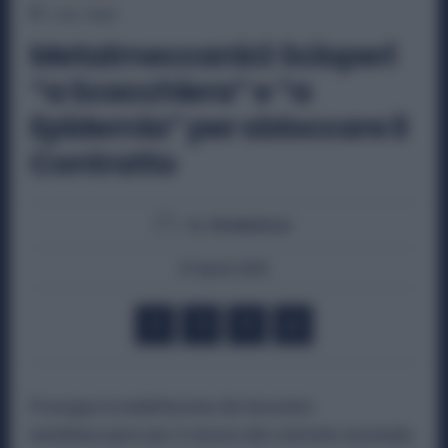
1
min.
Read
Metalmeccanici: Scioperi
“a Scacchiera” e “a
Epidemia” per sbloccare il
Contratto
By
Redazione
23 Aprile 2025
Prosegue la mobilitazione dei lavoratori
metalmeccanici per il rinnovo del contratto nazionale,