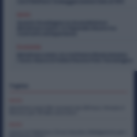
con il Welfare: la Maggiorazione Sale al 30%
Diritti
Quanto Guadagna un Assemblatore
Metalmeccanico: lo Stipendio Giusto tra
Contratto ed Esperienza
Economia
Metalmeccanici, AI e Software Rivoluzionano
l’Auto: Nasce in Italia il Nuovo Polo Tecnologico
Topics
Diritti
Metalmeccanici PMI: Aumenti da 200 Euro. Firmato il
Rinnovo per 36 Mila Lavoratori
Diritti
Lavoro in Fabbrica, C’è un Vaccino Obbligatorio per i
Metalmeccanici