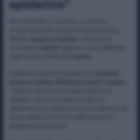
epidemia”
Non solo scioperi a scacchiera. La Fiom sta
introducendo anche una nuova forma di protesta,
definita
“sciopero ad epidemia
”. Si basa su un
meccanismo
originale
: adesione su base alfabetica,
organizzata per lettera del
cognome
.
L’obiettivo è colpire la produzione con
astensioni
parziali ma diffuse, difficili da prevedere e arginare.
“
Vogliamo strutturare uno sciopero definito ad
epidemia, articolato per lettera di cognome,
sperimentando un sistema di due giorni efficace e con
basso impatto sull’economia delle maestranze,”
spiegano gli attivisti Fiom.