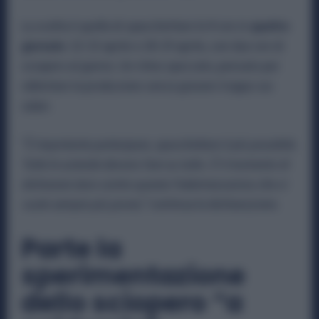
La scelta è quella di spacchettare le 8 ore in
quattro
giornate
: 22-23 aprile e 28-29 aprile, con due ore di
sciopero al giorno. Un ritmo spezzato, pensato per
rallentare la produzione senza gravare troppo sui
salari.
“
È importante partecipare, spacchettare il più possibile.
Tutte le aziende devono fare su tutto. È il momento di
dichiarare duro contro questa Federmeccanica che ci
vuole sempre più poveri,”
continua la dichiarazione.
Parte la
sperimentazione
dello sciopero “a