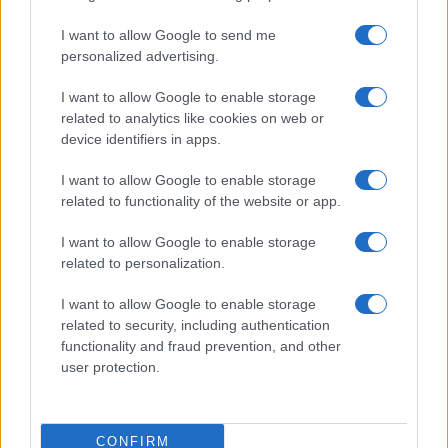
Metalmeccanici News - Il portale di informazione sul mondo
I want to allow Google to send me
personalized advertising.
della Metalmeccanica, Installazione di Impianti, Automotive e
Componentistica. Nel sito é presente una sezione specifica
I want to allow Google to enable storage
con le Offerte di Lavoro dedicate alle professionalità della
related to analytics like cookies on web or
device identifiers in apps.
filiera. Metalmeccanici News non è una testata giornalistica, in
quanto viene aggiornato senza alcuna periodicità. Non può
I want to allow Google to enable storage
related to functionality of the website or app.
pertanto considerarsi un prodotto editoriale ai sensi della legge
n. 62 del 07.03.2001
I want to allow Google to enable storage
related to personalization.
Metalmeccanici News è di proprietà di Nevera Editore s.r.l. via
I want to allow Google to enable storage
Tiburtina, 5 - 00185 Roma
related to security, including authentication
Copyright ©2025 - Tutti i diritti riservati
functionality and fraud prevention, and other
user protection.
CONFIRM