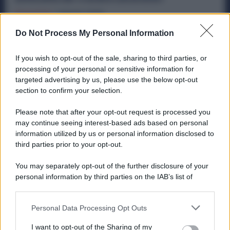
Economia
1 Agosto 2026
Do Not Process My Personal Information
Metalmeccanici, Subito 8 Ore di Sciopero in
Tutti gli Stabilimenti Ex Ilva: Sindacati in
If you wish to opt-out of the sale, sharing to third parties, or
Campo
processing of your personal or sensitive information for
Economia
29 Luglio 2026
targeted advertising by us, please use the below opt-out
section to confirm your selection.
Please note that after your opt-out request is processed you
Categorie popolari
may continue seeing interest-based ads based on personal
information utilized by us or personal information disclosed to
DIRITTI
ECONOMIA
POLITICA
OFFERTE DI LAVORO
third parties prior to your opt-out.
SENZA CATEGORIA
You may separately opt-out of the further disclosure of your
personal information by third parties on the IAB’s list of
downstream participants.
Personal Data Processing Opt Outs
This information may also be disclosed by us to third parties
on the IAB’s List of Downstream Participants that may further
PREVIOUS ARTICLE
NEXT ARTICLE
I want to opt-out of the Sharing of my