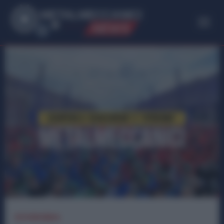
ME
T
ALMECCANICI
NEWS
ECONOMIA