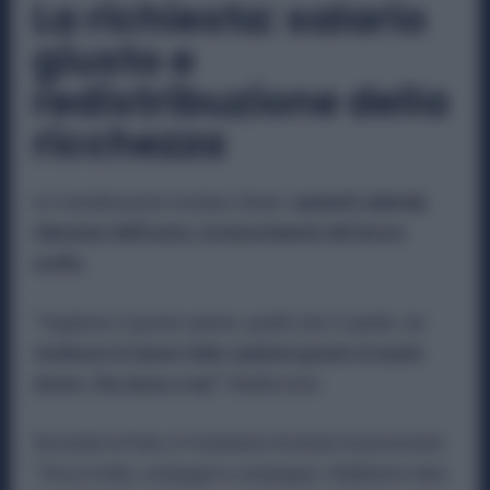
La richiesta: salario
giusto e
redistribuzione della
ricchezza
Le rivendicazioni restano chiare:
aumenti salariali,
riduzione dell’orario, riconoscimento del lavoro
svolto.
“
Vogliamo il giusto salario, quello che ci spetta.
Le
ricchezze le hanno fatte i padroni grazie al nostro
lavoro. Ora tocca a noi,
”
ribadiscono.
Secondo la Fiom, è il momento di alzare la pressione:
“
Viva la lotta, compagni e compagne. Dobbiamo dare