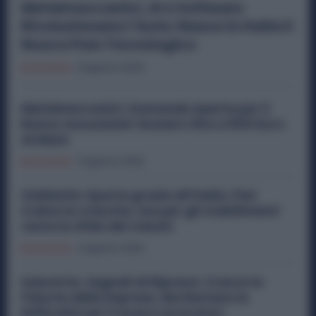
Metalmeccanici, AI e Software
Rivoluzionano l’Auto: Nasce in Italia il
Nuovo Polo Tecnologico
Economia
6 Agosto 2026
Metalmeccanici, Domande Aperte per il
Bonus Assunzioni: Esonero fino a 500 Euro
al Mese
Economia
3 Agosto 2026
Stellantis riparte grazie all’Italia: Fiat
traina la crescita, ma per gli stabilimenti
resta la sfida dei volumi
Economia
2 Agosto 2026
Industria, Segnali di Ripresa: Cresce la
Fiducia delle Imprese, Ma Restano le
Difficoltà nel Trovare Lavoratori