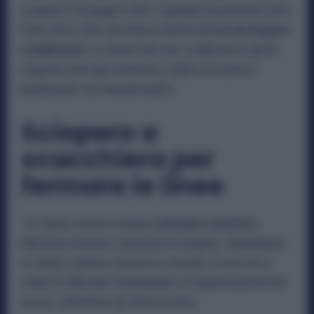
scaduto il 30 giugno 2024. A guidare la protesta sono
Fiom, Fim e Uilm che hanno indetto
32
ore di sciopero
complessive
. Le ultime otto ore, suddivise in aprile,
seguono una logica precisa: colpire al cuore la
produzione con metodi inediti.
Sciopero a
scacchiera per
fermare le linee
“In Toyota faremo scioperi
articolati a mezz’ora.
Mezz’ora di lavoro, mezz’ora di sciopero. Scenderemo
in strada, staremo davanti ai cancelli. È così che si
mette in difficoltà Confindustria e l’organizzazione del
lavoro
,” affermano gli attivisti Fiom.