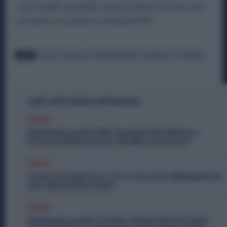
il più fastidio possibile a questi padroni che non sono
più datori, ma padroni a tutti gli effetti.”
TAGS
CCNL
FIOM CGIL
METALMECCANICI
RINNOVO
SCIOPERO
I più letti della settimana
Diritti
Metalmeccanici PMI: Aumenti da 200 Euro.
Firmato il Rinnovo per 36 Mila Lavoratori
Diritti
Lavoro in Fabbrica, C’è un Vaccino Obbligatorio
per i Metalmeccanici
Diritti
Metalmeccanici, Premio di Risultato Più Alto