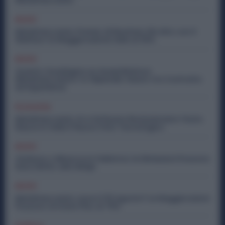
Diritti
Metalmeccanici, Premio di Risultato Più Alto con il
Welfare: la Maggiorazione Sale al 30%
Diritti
Quanto Guadagna un Assemblatore
Metalmeccanico: lo Stipendio Giusto tra Contratto
ed Esperienza
Economia
Metalmeccanici, AI e Software Rivoluzionano l’Auto:
Nasce in Italia il Nuovo Polo Tecnologico
Diritti
Violenza o Minacce in Fabbrica: le Dimissioni Possono
Dare Diritto alla NASpI
Diritti
Metalmeccanici, Lavori il 15 Agosto? Le Maggiorazioni
Possono Arrivare Fino al 75%