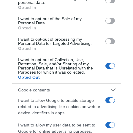
disclose it to other third parties.
personal data.
Opted In
Please note that this website/app uses one or more Google
services and may gather and store information including but
I want to opt-out of the Sale of my
Personal Data.
not limited to your visit or usage behaviour. You may click to
Opted In
grant or deny consent to Google and its third-party tags to
use your data for below specified purposes in below Google
I want to opt-out of processing my
Welfare ai
Welfare CCNL
consent section.
Personal Data for Targeted Advertising.
Metalmeccanici: Giugno
Metalmeccanici
si avvicina, Spettano
Opted In
Industria: +500 euro
200€ in Flexible Benefit
annui. Ma a “4
condizioni”
I want to opt-out of Collection, Use,
Retention, Sale, and/or Sharing of my
Personal Data that Is Unrelated with the
Purposes for which it was collected.
Opted Out
Google consents
ME
T
ALMECCANICI
I want to allow Google to enable storage
NEWS
related to advertising like cookies on web or
device identifiers in apps.
I want to allow my user data to be sent to
ABOUT US
CONTACT
CAREERS
PRIVACY POLICY
Google for online advertising purposes.