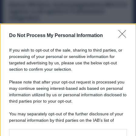
Bonus 100 Euro, nuovo pagamento INPS il 14
Agosto: a chi spetta il Trattamento
Integrativo
Diritti
9 Agosto 2026
Do Not Process My Personal Information
Cassa Integrazione Artigiani FSBA: Pagati
gli Arretrati
If you wish to opt-out of the sale, sharing to third parties, or
processing of your personal or sensitive information for
Diritti
8 Agosto 2026
targeted advertising by us, please use the below opt-out
section to confirm your selection.
Please note that after your opt-out request is processed you
Categorie popolari
may continue seeing interest-based ads based on personal
information utilized by us or personal information disclosed to
DIRITTI
ECONOMIA
POLITICA
OFFERTE DI LAVORO
third parties prior to your opt-out.
SENZA CATEGORIA
You may separately opt-out of the further disclosure of your
personal information by third parties on the IAB’s list of
downstream participants.