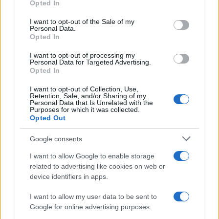
Opted In
Please note that this website/app uses one or more Google
services and may gather and store information including but
I want to opt-out of the Sale of my
Personal Data.
not limited to your visit or usage behaviour. You may click to
Opted In
grant or deny consent to Google and its third-party tags to
use your data for below specified purposes in below Google
Vendita IVECO, Ministro
I want to opt-out of processing my
consent section.
Urso: “accolta richiesta
Personal Data for Targeted Advertising.
Mozioni per Rinnovo del
dei sindacati”
CCNL Metalmeccanici:
Opted In
Non Tutti i Comuni Sono
d’Accordo
I want to opt-out of Collection, Use,
Retention, Sale, and/or Sharing of my
Personal Data that Is Unrelated with the
Purposes for which it was collected.
Opted Out
Google consents
ME
T
ALMECCANICI
I want to allow Google to enable storage
NEWS
related to advertising like cookies on web or
device identifiers in apps.
I want to allow my user data to be sent to
ABOUT US
CONTACT
CAREERS
PRIVACY POLICY
Google for online advertising purposes.