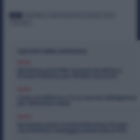
TAGS
ALFA ROMEO
CASSA INTEGRAZIONE
CASSINO
FERIE
STELLANTIS
I più letti della settimana
Diritti
Metalmeccanici PMI: Aumenti da 200 Euro.
Firmato il Rinnovo per 36 Mila Lavoratori
Diritti
Lavoro in Fabbrica, C’è un Vaccino Obbligatorio
per i Metalmeccanici
Diritti
Metalmeccanici, Premio di Risultato Più Alto
con il Welfare: la Maggiorazione Sale al 30%