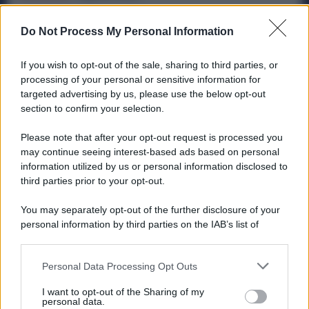
Metalmeccanici, Subito 8 Ore di Sciopero in
Do Not Process My Personal Information
Tutti gli Stabilimenti Ex Ilva: Sindacati in
Campo
If you wish to opt-out of the sale, sharing to third parties, or
Economia
29 Luglio 2026
processing of your personal or sensitive information for
targeted advertising by us, please use the below opt-out
section to confirm your selection.
Categorie popolari
Please note that after your opt-out request is processed you
may continue seeing interest-based ads based on personal
DIRITTI
ECONOMIA
POLITICA
OFFERTE DI LAVORO
information utilized by us or personal information disclosed to
third parties prior to your opt-out.
SENZA CATEGORIA
You may separately opt-out of the further disclosure of your
personal information by third parties on the IAB’s list of
downstream participants.
Personal Data Processing Opt Outs
This information may also be disclosed by us to third parties
PREVIOUS ARTICLE
NEXT ARTICLE
on the IAB’s List of Downstream Participants that may further
I want to opt-out of the Sharing of my
disclose it to other third parties.
personal data.