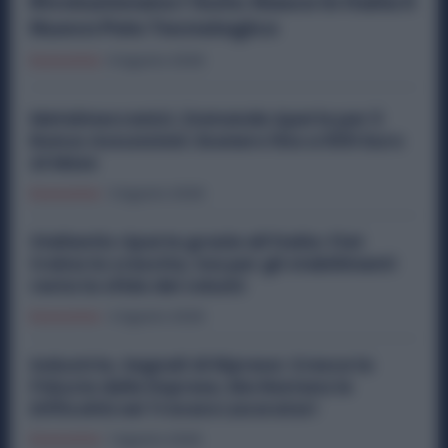
Rivoluzionano l’Auto: Nasce in Italia il
Nuovo Polo Tecnologico
Economia
6 Agosto 2026
Metalmeccanici, Domande Aperte per il
Bonus Assunzioni: Esonero fino a 500 Euro
al Mese
Economia
3 Agosto 2026
Stellantis riparte grazie all’Italia: Fiat
traina la crescita, ma per gli stabilimenti
resta la sfida dei volumi
Economia
2 Agosto 2026
Industria, Segnali di Ripresa: Cresce la
Fiducia delle Imprese, Ma Restano le
Difficoltà nel Trovare Lavoratori
Economia
1 Agosto 2026