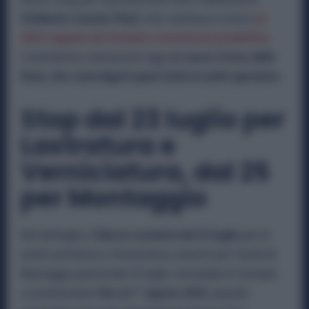
Stellantis Cassino Plant
, che continua a vivere
un
2025 segnato da fermate e incertezze produttive
.
L’azienda ha comunicato oggi
un nuovo fermo delle
linee, che coinvolgerà quasi tutte le unità operative.
Stop dal 23 luglio per
Lastratura e
Verniciatura, dal 25
per Montaggio
Nel dettaglio, il
blocco scatterà dal 23 luglio
per le
unità Lastratura e Verniciatura, mentre per l’unità di
Montaggio partirà dal 25 luglio. Entrambe le fermate
si protrarranno
fino al 1° agosto 2025,
quando