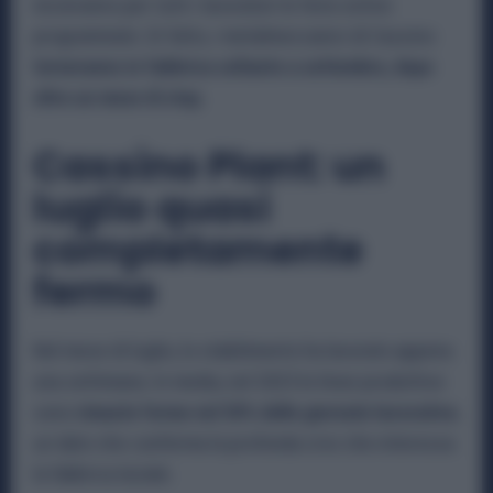
inizieranno per tutti i lavoratori le ferie estive
programmate. Di fatto, i metalmeccanici di Cassino
torneranno in fabbrica soltanto a settembre, dopo
oltre un mese di stop.
Cassino Plant: un
luglio quasi
completamente
fermo
Nel mese di luglio, lo stabilimento ha lavorato appena
una settimana. In media, nel 2025 le linee produttive
sono
rimaste ferme nel 50% delle giornate lavorative
,
un dato che conferma la profonda crisi che interessa
la fabbrica laziale.