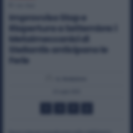
1
min.
Read
Improvviso Stop e
Riapertura a Settembre: i
Metalmeccanici di
Stellantis anticipano le
Ferie
By
Redazione
23 Luglio 2025
Nuovo stop per la produzione nello stabilimento