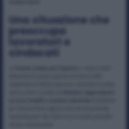
restano incerti.
Una situazione che
preoccupa
lavoratori e
sindacati
Le
fermate sempre più frequenti
e i volumi ridotti
alimentano le preoccupazioni sul futuro dello
stabilimento e dell’occupazione. Settembre sembra
sarà un mese cruciale:
si attendono aggiornamenti
sui nuovi modelli e sul piano industriale
di Stellantis
per Cassino Plant, oggi al centro di una profonda
trasformazione. Ma nulla è certo, il piano potrebbe
slittare ulteriormente.