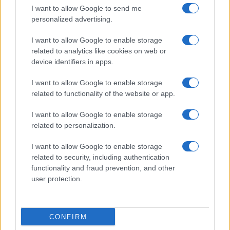
Metalmeccanici News - Il portale di informazione sul mondo
I want to allow Google to send me
personalized advertising.
della Metalmeccanica, Installazione di Impianti, Automotive e
Componentistica. Nel sito é presente una sezione specifica
I want to allow Google to enable storage
con le Offerte di Lavoro dedicate alle professionalità della
related to analytics like cookies on web or
device identifiers in apps.
filiera. Metalmeccanici News non è una testata giornalistica, in
quanto viene aggiornato senza alcuna periodicità. Non può
I want to allow Google to enable storage
related to functionality of the website or app.
pertanto considerarsi un prodotto editoriale ai sensi della legge
n. 62 del 07.03.2001
I want to allow Google to enable storage
related to personalization.
Metalmeccanici News è di proprietà di Nevera Editore s.r.l. via
I want to allow Google to enable storage
Tiburtina, 5 - 00185 Roma
related to security, including authentication
Copyright ©2025 - Tutti i diritti riservati
functionality and fraud prevention, and other
user protection.
CONFIRM