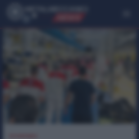
ME
T
ALMECCANICI
NEWS
ECONOMIA