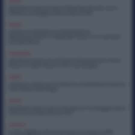
Diritti
Metalmeccanici, Premio di Risultato Più Alto con il
Welfare: la Maggiorazione Sale al 30%
Diritti
Quanto Guadagna un Assemblatore
Metalmeccanico: lo Stipendio Giusto tra Contratto
ed Esperienza
Economia
Metalmeccanici, AI e Software Rivoluzionano l’Auto:
Nasce in Italia il Nuovo Polo Tecnologico
Diritti
Violenza o Minacce in Fabbrica: le Dimissioni Possono
Dare Diritto alla NASpI
Diritti
Metalmeccanici, Lavori il 15 Agosto? Le Maggiorazioni
Possono Arrivare Fino al 75%
Politica
Ex Ilva, Migliaia di Posti di Lavoro e il Futuro delle