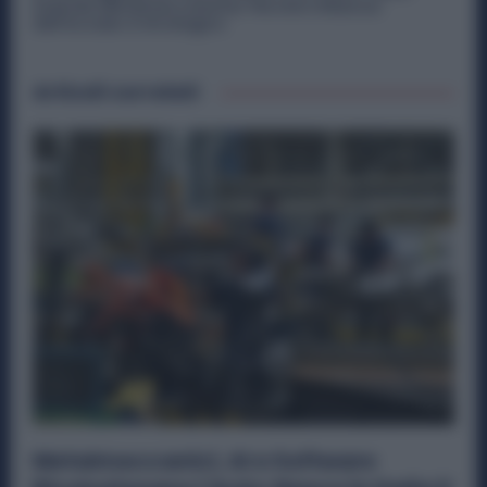
Aziende Metalmeccaniche: Perché il Rilancio
dell’Acciaio è Strategico
Articoli correlati
Metalmeccanici, AI e Software