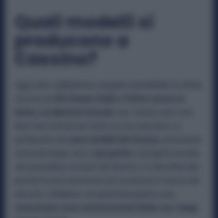
Quali modelli si
producono a
Cassino?
Oggi nello stabilimento vengono assemblate le ultime
versioni di
Alfa Romeo Giulia e Stelvio ancora in
listino e la Maserati Grecale,
ma i volumi sono così
bassi da concentrare tutto su una sola linea. La
produzione dei
nuovi modelli Alfa Romeo,
annunciata
ormai da tempo, non è
mai partita:
il progetto iniziale,
che prevedeva versioni full electric, è stato bloccato
perché le auto elettriche non incontrano il favore del
mercato. Stellantis sta quindi lavorando a una
conversione verso motorizzazioni ibride, ma i tempi