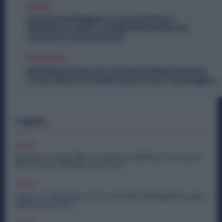
Diritti
Quanto Guadagna un Assemblatore
Metalmeccanico: lo Stipendio Giusto tra
Contratto ed Esperienza
Economia
Metalmeccanici, AI e Software Rivoluzionano
l’Auto: Nasce in Italia il Nuovo Polo Tecnologico
Topics
Diritti
Metalmeccanici PMI: Aumenti da 200 Euro. Firmato il
Rinnovo per 36 Mila Lavoratori
Diritti
Lavoro in Fabbrica, C’è un Vaccino Obbligatorio per i
Metalmeccanici