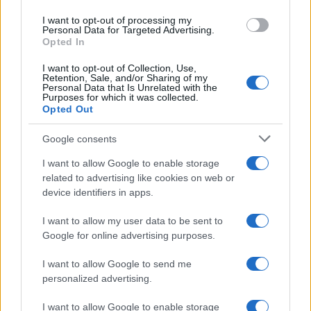
Videosorveglianza, i
use your data for below specified purposes in below Google
datori potranno
I want to opt-out of processing my
riprendere i dipendenti
consent section.
Personal Data for Targeted Advertising.
INPS, contributi scontati
senza ok preventivo
del 50%: aperte le
Opted In
domande. Opportunità
per gli Artigiani
I want to opt-out of Collection, Use,
Retention, Sale, and/or Sharing of my
Personal Data that Is Unrelated with the
Purposes for which it was collected.
Opted Out
Google consents
ME
T
ALMECCANICI
I want to allow Google to enable storage
NEWS
related to advertising like cookies on web or
device identifiers in apps.
I want to allow my user data to be sent to
ABOUT US
CONTACT
CAREERS
PRIVACY POLICY
Google for online advertising purposes.
Metalmeccanici News - Il portale di informazione sul mondo
I want to allow Google to send me
personalized advertising.
della Metalmeccanica, Installazione di Impianti, Automotive e
Componentistica. Nel sito é presente una sezione specifica
I want to allow Google to enable storage