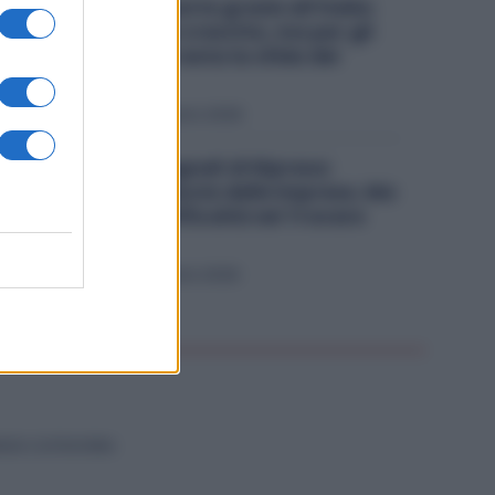
Stellantis riparte grazie all’Italia:
Fiat traina la crescita, ma per gli
stabilimenti resta la sfida dei
volumi
Economia
2 Agosto 2026
Industria, Segnali di Ripresa:
Cresce la Fiducia delle Imprese, Ma
Restano le Difficoltà nel Trovare
Lavoratori
Economia
1 Agosto 2026
NZA CATEGORIA