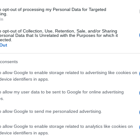
to opt-out of processing my Personal Data for Targeted
cultura da 100 euro per famiglie con Isee sotto i
ing.
er i 18enni,
la Carta del merito per i diplomati
In
trasporti resta attivo il bonus patenti fino a 2.500
o opt-out of Collection, Use, Retention, Sale, and/or Sharing
ersonal Data that Is Unrelated with the Purposes for which it
rasporto.
lected.
Out
ente
per interventi di bonifica e verde pubblico e il
consents
i imballaggi.
o allow Google to enable storage related to advertising like cookies on
evice identifiers in apps.
INCENTIVI
INDUSTRIA AUTOMOBILISTICA
ISEE
o allow my user data to be sent to Google for online advertising
s.
to allow Google to send me personalized advertising.
o allow Google to enable storage related to analytics like cookies on
evice identifiers in apps.