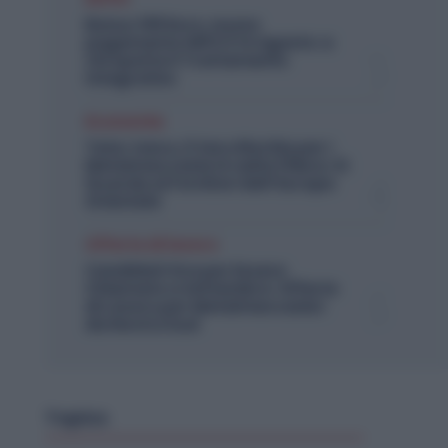
Bonus 100 Euro, nuovo
pagamento INPS il 14 Agosto: a
chi spetta il Trattamento
Integrativo
Economia
Tata-Iveco, il Vero Rischio per i
Metalmeccanici è nella Filiera: Si
Guarda ai Fornitori dell’Europa
Orientale
Offerte di lavoro
Candidati Ora per Essere
Chiamato a Settembre: Offerte
di Lavoro per Metalmeccanici
da Nord a Sud
Topics