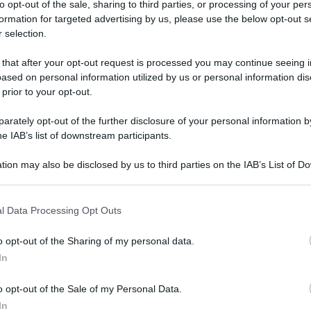
to opt-out of the sale, sharing to third parties, or processing of your per
coli commerciali elettrici (categorie N1 e N2), nel
formation for targeted advertising by us, please use the below opt-out s
 selection.
re i concessionari potranno accreditarsi alla
tati.
 that after your opt-out request is processed you may continue seeing i
ased on personal information utilized by us or personal information dis
settore automotive
 prior to your opt-out.
rately opt-out of the further disclosure of your personal information by
he IAB’s list of downstream participants.
rcato delle auto e sulla filiera metalmeccanica.
anche le
microimprese che necessitano di veicoli
tion may also be disclosed by us to third parties on the IAB’s List of 
 that may further disclose it to other third parties.
 that this website/app uses one or more Google services and may gath
l Data Processing Opt Outs
rappresenta
un’occasione di rilancio, con possibili
including but not limited to your visit or usage behaviour. You may click 
ollegati all’elettrico
. Un passaggio strategico che si
 to Google and its third-party tags to use your data for below specifi
o opt-out of the Sharing of my personal data.
ogle consent section.
opa.
In
da Sogei
o opt-out of the Sale of my Personal Data.
In