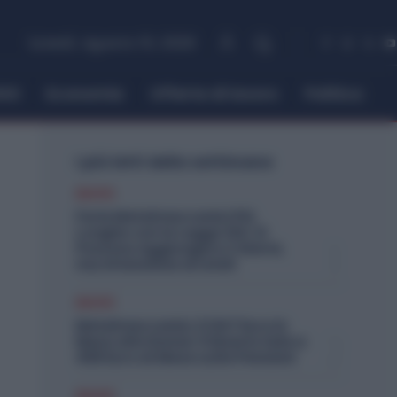
lunedì, Agosto 10, 2026
itti
Economia
Offerte di lavoro
Politica
I più letti della settimana
Diritti
Ferie Metalmeccanici Più
Lunghe con la Legge 104: Si
Possono Aggiungere 3 Giorni,
ma Attenzione ai Limiti
Diritti
Metalmeccanici, 5.947 Euro in
Meno alle Donne: il Divario Sale a
458 Euro al Mese sulle Pensioni
Diritti