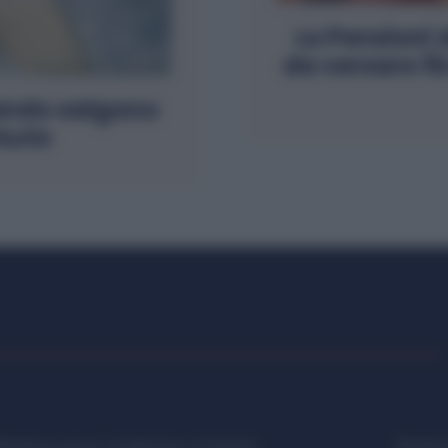
Le Pensioni 
da versare fi
ando salgono
’Auto
etalmeccanica, Installazione di Impianti,
Metalme