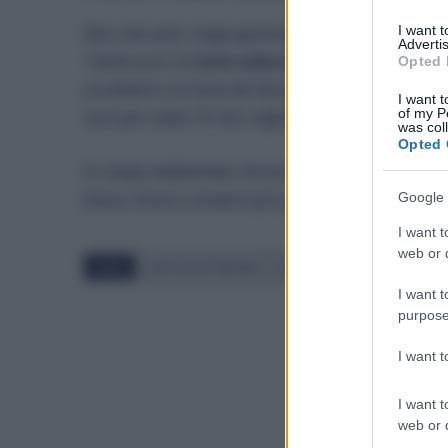
I want 
Non solo auto. Sogei gestisce anche la Carta della 
Advertis
15mila euro, la
Carta cultura giovani da 500 euro p
Opted 
eccellenti e la Carta del docente da 500 euro. Per i 
I want t
of my P
euro per under 35 che vogliono lavorare nell’autot
was col
Opted 
In campo ambientale, invece, ci sono il
bonus Ambi
Google 
bonus Vuoto a rendere per promuovere il riuso degl
I want t
web or d
TAGS
AUTO ELETTRICHE
AUTOMOTIVE
BONUS
I want t
purpose
I want 
I want t
web or d