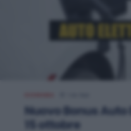
ECONOMIA
1
min.
Read
Nuovo Bonus Auto El
15 ottobre