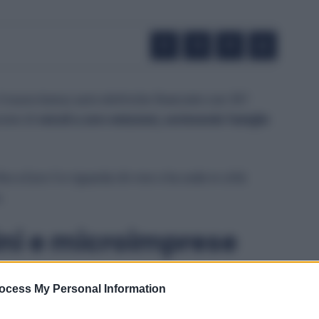
il nuovo bonus auto elettriche finanziato con 597
sione di
veicoli a zero emissioni, sostenendo famiglie
ino a Euro 5 e riguarda chi vive o ha sede in città
.
dini e microimprese
nto immediato sull’acquisto.
Le persone fisiche
ocess My Personal Information
r l’acquisto di un’auto elettrica (categoria M1).