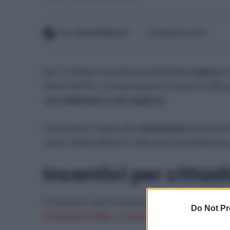
By
Otello Bianchi
14 Settembre 2025
Dal 15 ottobre sarà attiva la piattaforma
Sogei
per 
milioni del Pnrr. La misura punta a favorire la diffu
con redditi bassi e microimprese
.
Il contributo è legato alla
rottamazione
di un’auto f
sopra i 50mila abitanti e nelle aree di pendolarismo
Incentivi per citta
Il contributo sarà riconosciuto sotto forma di sco
Do Not Pr
riceveranno 9mila o 11mila euro in base all’Isee pe