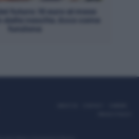
del futuro: 10 euro al mese
n dalla nascita. Ecco come
funziona
ABOUT US
CONTACT
CAREERS
PRIVACY POLICY
ccanici News è di proprietà di Nevera