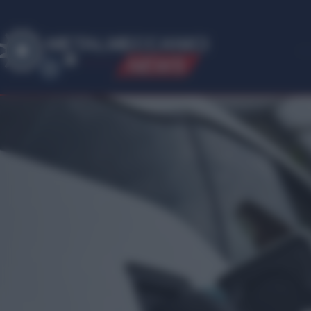
ME
T
ALMECCANICI
NEWS