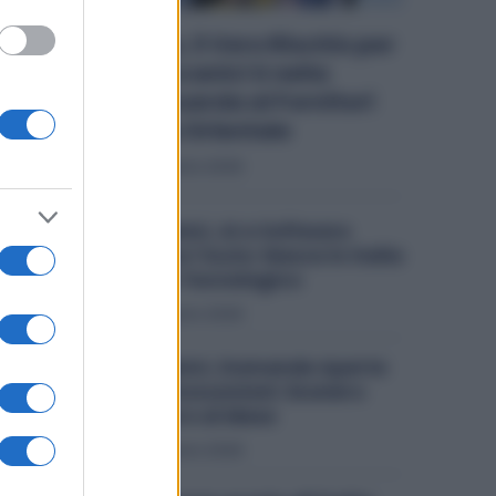
Tata-Iveco, il Vero Rischio per
i Metalmeccanici è nella
Filiera: Si Guarda ai Fornitori
dell’Europa Orientale
Economia
9 Agosto 2026
Metalmeccanici, AI e Software
Rivoluzionano l’Auto: Nasce in Italia
il Nuovo Polo Tecnologico
Economia
6 Agosto 2026
Metalmeccanici, Domande Aperte
per il Bonus Assunzioni: Esonero
fino a 500 Euro al Mese
Economia
3 Agosto 2026