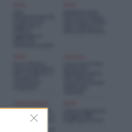
Diritti
Diritti
Ferie
Metalmeccanici,
Metalmeccanici Più
5.947 Euro in Meno
Lunghe con la
alle Donne: il Divario
Legge 104: Si
Sale a 458 Euro al
Possono
Mese sulle Pensioni
Aggiungere 3
Giorni, ma
Attenzione ai Limiti
Diritti
Economia
Bonus 100 Euro,
Tata-Iveco, il Vero
nuovo pagamento
Rischio per i
INPS il 14 Agosto: a
Metalmeccanici è
chi spetta il
nella Filiera: Si
Trattamento
Guarda ai Fornitori
Integrativo
dell’Europa
Orientale
Offerte di lavoro
Diritti
Candidati Ora per
Cassa Integrazione
Essere Chiamato a
Artigiani FSBA:
Settembre: Offerte
Pagati gli Arretrati
di Lavoro per
Metalmeccanici da