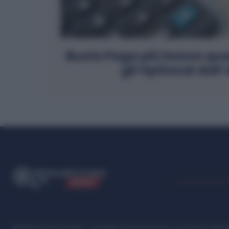
Busta Paga più bassa qu
gli Optional dell
ME
T
ALMECCANICI
NEWS
Metalmeccanici News - Il portale di informazione sul mondo della M