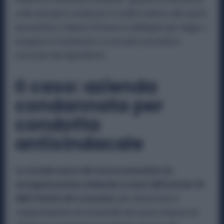
cede al proprio sindacato il credito relativo alle quote
associative, il datore di lavoro è obbligato per legge a
eseguire le trattenute e a versarle secondo le
istruzioni del dipendente.
Il caso: azienda
condannata per
condotta
antisindacale
La vicenda nasce dal ricorso presentato da
un’organizzazione sindacale ai sensi dell’articolo 28
dello Statuto dei Lavoratori,
per denunciare il
comportamento di un’azienda che aveva smesso di