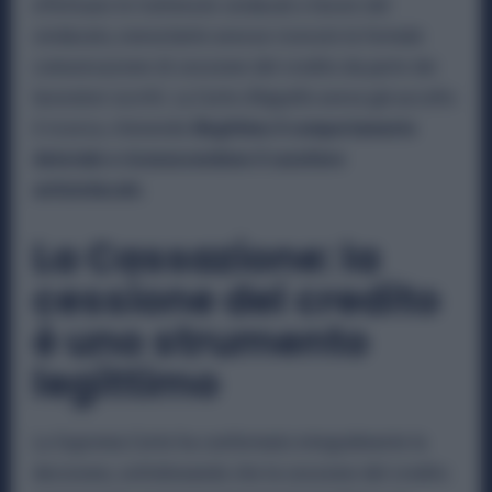
effettuare le trattenute sindacali a favore del
sindacato, nonostante avesse ricevuto la formale
comunicazione di cessione del credito da parte dei
lavoratori iscritti. La Corte d’Appello aveva già accolto
il ricorso, ritenendo
illegittimo il comportamento
datoriale e riconoscendone il carattere
antisindacale.
La Cassazione: la
cessione del credito
è uno strumento
legittimo
La Suprema Corte ha confermato integralmente la
decisione, sottolineando che la cessione del credito