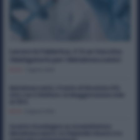
Lavoro in Fabbrica, C’è un Vaccino
Obbligatorio per i Metalmeccanici
Diritti
7 Agosto 2026
Metalmeccanici, Premio di Risultato Più
Alto con il Welfare: la Maggiorazione Sale
al 30%
Diritti
6 Agosto 2026
Quanto Guadagna un Assemblatore
Metalmeccanico: lo Stipendio Giusto tra