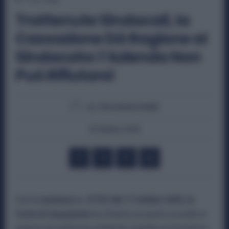
Trattenute Sindacali, la
Cassazione Dà Ragione al
Sindacato: l’Azienda Non
Può Rifiutarsi
By
Veronica Cellai
26 Ottobre 2025
Con la
sentenza n. 27722 del 17 ottobre 2025, la
Corte di Cassazione
ha chiarito un punto cruciale in
materia di trattenute sindacali: quando un lavoratore