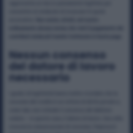
rappresenta un mezzo pienamente legittimo per
consentire al sindacato di incassare le quote
associative.
Non esiste, infatti, nel nostro
ordinamento alcuna norma che vieti il pagamento dei
contributi sindacali tramite trattenuta in busta paga.
Nessun consenso
del datore di lavoro
necessario
I giudici di legittimità hanno inoltre ricordato che la
cessione del credito è un istituto di diritto privato e,
come tale, non richiede il consenso del debitore
ceduto — in questo caso, il datore di lavoro. Una volta
ricevuta la comunicazione di cessione, l’impresa è