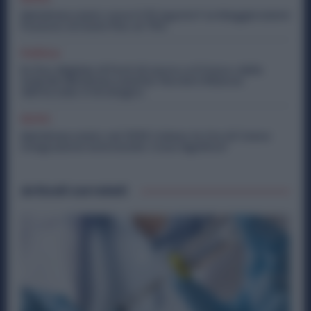
Metalmeccanici, Lavori il 15 Agosto? Le Maggiorazioni
Possono Arrivare Fino al 75%
Politica
Ex Ilva, Migliaia di Posti di Lavoro e il Futuro delle
Aziende Metalmeccaniche: Perché il Rilancio
dell’Acciaio è Strategico
Diritti
Metalmeccanici, nel 2026 Calano le Ore di Cassa
Integrazione Autorizzate: Cosa Significa?
Articoli correlati