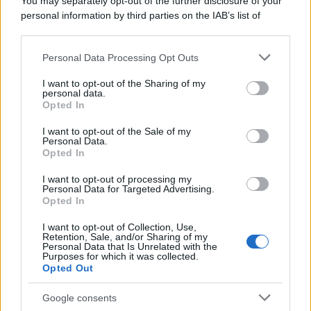
You may separately opt-out of the further disclosure of your
personal information by third parties on the IAB’s list of
downstream participants.
Personal Data Processing Opt Outs
This information may also be disclosed by us to third parties
PREVIOUS ARTICLE
NEXT ARTICLE
on the IAB’s List of Downstream Participants that may further
I want to opt-out of the Sharing of my
disclose it to other third parties.
personal data.
Opted In
Please note that this website/app uses one or more Google
services and may gather and store information including but
I want to opt-out of the Sale of my
Personal Data.
not limited to your visit or usage behaviour. You may click to
Opted In
grant or deny consent to Google and its third-party tags to
Detassazione degli
use your data for below specified purposes in below Google
Aumenti Contrattuali,
I want to opt-out of processing my
Metalmeccanici, Orafi e
consent section.
per i Metalmeccanici
Personal Data for Targeted Advertising.
Odontotecnici: Salario
Esclusi Serve Alzare la
Regionale, Nuovo
Opted In
Soglia
Welfare e Premio di
Risultato fino al 2027
I want to opt-out of Collection, Use,
Retention, Sale, and/or Sharing of my
Personal Data that Is Unrelated with the
Purposes for which it was collected.
Opted Out
Google consents