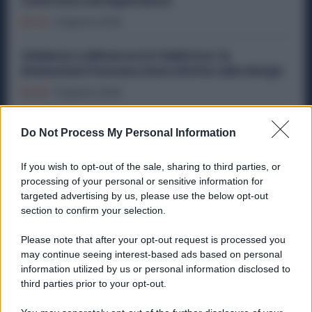
Contratto ed Esperienza
Diritti
6 Agosto 2026
Violenza o Minacce in Fabbrica: le
Dimissioni Possono Dare Diritto alla NASpI
Diritti
5 Agosto 2026
Metalmeccanici, Lavori il 15 Agosto? Le
Do Not Process My Personal Information
Maggiorazioni Possono Arrivare Fino al
75%
If you wish to opt-out of the sale, sharing to third parties, or
Diritti
5 Agosto 2026
processing of your personal or sensitive information for
targeted advertising by us, please use the below opt-out
section to confirm your selection.
Categorie popolari
Please note that after your opt-out request is processed you
may continue seeing interest-based ads based on personal
DIRITTI
ECONOMIA
POLITICA
OFFERTE DI LAVORO
information utilized by us or personal information disclosed to
third parties prior to your opt-out.
SENZA CATEGORIA