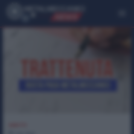
ME
T
ALMECCANICI
NEWS
DIRITTI
1
min.
Read