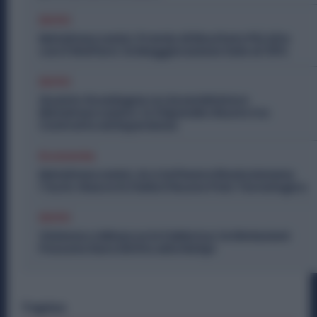
Diritti
Metalmeccanici, Premio di Risultato Più Alto
con il Welfare: la Maggiorazione Sale al 30%
Diritti
Quanto Guadagna un Assemblatore
Metalmeccanico: lo Stipendio Giusto tra
Contratto ed Esperienza
Economia
Metalmeccanici, AI e Software Rivoluzionano
l’Auto: Nasce in Italia il Nuovo Polo Tecnologico
Diritti
Violenza o Minacce in Fabbrica: le Dimissioni
Possono Dare Diritto alla NASpI
Topics