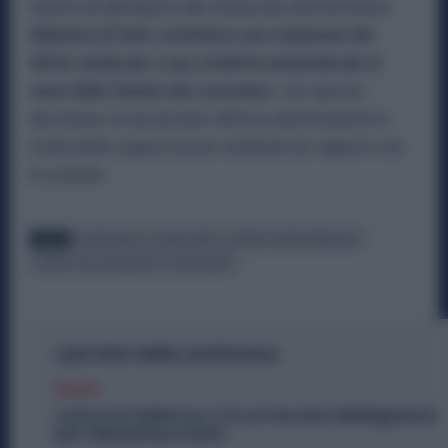
tenuta ad adempiere alle indicazioni del lavoratore.
Rifiutarsi di farlo costituisce una violazione del
diritto sindacale e una condotta antisindacale ai
sensi dello Statuto dei Lavoratori.
Con questa
decisione, la Cassazione rafforza ulteriormente la
tutela delle organizzazioni sindacali nei rapporti con
le aziende.
TAGS
BUSTA PAGA
CASSAZIONE
CONDOTTA ANTISINDACALE
STATUTO DEI LAVORATORI
TRATTENUTA
I più letti della settimana
Diritti
Lavoro in Fabbrica, C’è un Vaccino Obbligatorio
per i Metalmeccanici