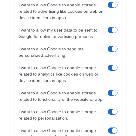
ME
T
ALMECCANICI
I want to allow Google to enable storage
NEWS
related to advertising like cookies on web or
device identifiers in apps.
I want to allow my user data to be sent to
ABOUT US
CONTACT
CAREERS
PRIVACY POLICY
Google for online advertising purposes.
Metalmeccanici News - Il portale di informazione sul mondo
I want to allow Google to send me
personalized advertising.
della Metalmeccanica, Installazione di Impianti, Automotive e
Componentistica. Nel sito é presente una sezione specifica
I want to allow Google to enable storage
con le Offerte di Lavoro dedicate alle professionalità della
related to analytics like cookies on web or
device identifiers in apps.
filiera. Metalmeccanici News non è una testata giornalistica, in
quanto viene aggiornato senza alcuna periodicità. Non può
I want to allow Google to enable storage
related to functionality of the website or app.
pertanto considerarsi un prodotto editoriale ai sensi della legge
n. 62 del 07.03.2001
I want to allow Google to enable storage
related to personalization.
Metalmeccanici News è di proprietà di Nevera Editore s.r.l. via
I want to allow Google to enable storage
Tiburtina, 5 - 00185 Roma