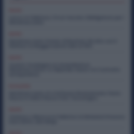
Diritti
Lavoro in Fabbrica, C’è un Vaccino Obbligatorio per i
Metalmeccanici
Diritti
Metalmeccanici, Premio di Risultato Più Alto con il
Welfare: la Maggiorazione Sale al 30%
Diritti
Quanto Guadagna un Assemblatore
Metalmeccanico: lo Stipendio Giusto tra Contratto
ed Esperienza
Economia
Metalmeccanici, AI e Software Rivoluzionano l’Auto:
Nasce in Italia il Nuovo Polo Tecnologico
Diritti
Violenza o Minacce in Fabbrica: le Dimissioni Possono
Dare Diritto alla NASpI
Diritti