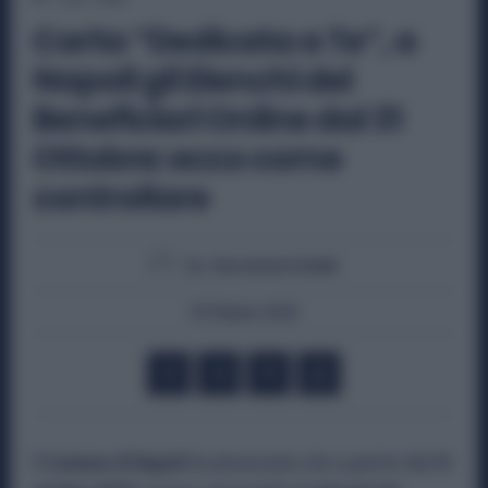
Carta “Dedicata a Te”, a
Napoli gli Elenchi dei
Beneficiari Online dal 31
Ottobre: ecco come
controllare
By
Veronica Cellai
29 Ottobre 2025
Il
Comune di Napoli
ha annunciato che a partire dal
31