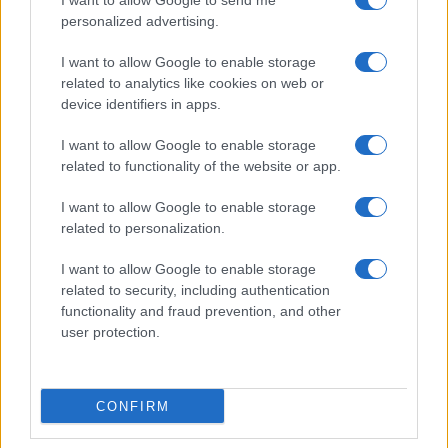
I want to allow Google to send me
personalized advertising.
della Metalmeccanica, Installazione di Impianti, Automotive e
Componentistica. Nel sito é presente una sezione specifica
I want to allow Google to enable storage
con le Offerte di Lavoro dedicate alle professionalità della
related to analytics like cookies on web or
device identifiers in apps.
filiera. Metalmeccanici News non è una testata giornalistica, in
quanto viene aggiornato senza alcuna periodicità. Non può
I want to allow Google to enable storage
related to functionality of the website or app.
pertanto considerarsi un prodotto editoriale ai sensi della legge
n. 62 del 07.03.2001
I want to allow Google to enable storage
related to personalization.
Metalmeccanici News è di proprietà di Nevera Editore s.r.l. via
I want to allow Google to enable storage
Tiburtina, 5 - 00185 Roma
related to security, including authentication
Copyright ©2025 - Tutti i diritti riservati
functionality and fraud prevention, and other
user protection.
CONFIRM