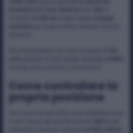
ottobre 2025
saranno disponibili gli
elenchi dei
beneficiari
della
Carta “Dedicata a Te” 2025
, il
contributo da
500 euro
erogato tramite
Postepay
nominativa
per l’acquisto di beni alimentari di prima
necessità.
Alla città partenopea sono state assegnate
27.990
carte
, destinate ai nuclei familiari individuati dall’
INPS
secondo criteri economici e sociali precisi.
Come controllare la
propria posizione
Non è necessario presentare alcuna domanda, inviare
e-mail o recarsi agli sportelli comunali:
l’INPS
ha già
selezionato i beneficiari sulla base dell’
ISEE ordinario