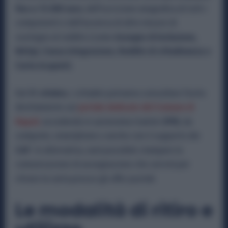
fino a 15.000 euro
, dell’iscrizione anagrafica di tutti i
componenti e dell’assenza di altre misure di
sostegno al reddito (come
Assegno di Inclusione,
NASpI, Cassa integrazione, Reddito di cittadinanza o
Carta Acquisti
).
Dal
31 ottobre
, i cittadini potranno consultare l’esito
direttamente sul
portale dedicato del Comune di
Napoli
,
accedendo in autonomia tramite
SPID
, da
computer, smartphone o anche con il supporto dei
CAF
. In alternativa, sarà possibile stampare la
comunicazione di assegnazione che servirà per
ritirare la carta presso gli uffici postali.
Le modalità di ritiro e