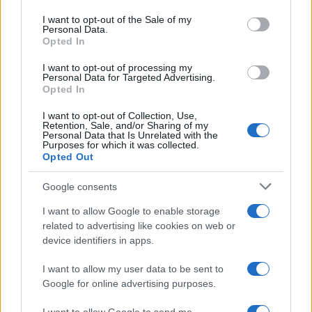
Please note that this website/app uses one or more Google
services and may gather and store information including but
I want to opt-out of the Sale of my
Personal Data.
not limited to your visit or usage behaviour. You may click to
Opted In
grant or deny consent to Google and its third-party tags to
use your data for below specified purposes in below Google
I want to opt-out of processing my
consent section.
Sicurezza sul Lavoro: 6
Personal Data for Targeted Advertising.
Tassare i Grandi
Novità tra Badge
Patrimoni oppure in
Opted In
Digitali, Ispettori e Borse
Pensione più Tardi:
di Studio
l’Appello di Elsa Fornero
I want to opt-out of Collection, Use,
Retention, Sale, and/or Sharing of my
Personal Data that Is Unrelated with the
Purposes for which it was collected.
Opted Out
Google consents
ME
T
ALMECCANICI
I want to allow Google to enable storage
NEWS
related to advertising like cookies on web or
device identifiers in apps.
I want to allow my user data to be sent to
ABOUT US
CONTACT
CAREERS
PRIVACY POLICY
Google for online advertising purposes.
Metalmeccanici News - Il portale di informazione sul mondo