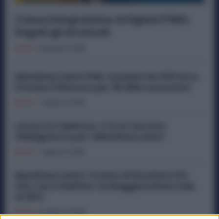
Cassa Integrazione Artigiani FSBA:
Pagati gli Arretrati
Diritti
8 Agosto 2026
Metalmeccanici PMI: Aumenti da 200 Euro.
Firmato il Rinnovo per 36 Mila Lavoratori
Diritti
7 Agosto 2026
Lavoro in Fabbrica, C’è un Vaccino
Obbligatorio per i Metalmeccanici
Diritti
7 Agosto 2026
Metalmeccanici, Premio di Risultato Più
Alto con il Welfare: la Maggiorazione Sale
al 30%
Diritti
6 Agosto 2026