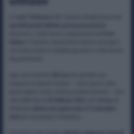
utilizzo
Le
carte “Dedicata a Te”
saranno ritirabili presso gli
sportelli postali abilitati
,
previa prenotazione
attraverso i canali messi a disposizione da
Poste
Italiane
. Il Comune comunicherà a breve sul proprio
sito istituzionale le modalità operative e il link diretto
alla piattaforma.
Ogni card contiene
500 euro
da spendere per
l’acquisto di alimenti di base — carne, pesce, latte,
pasta, legumi, frutta, verdura, prodotti da forno — ed è
utilizzabile fino al
28 febbraio 2026
, con l’obbligo di
effettuare
almeno una spesa entro il 16 dicembre
2025
per non perdere il beneficio.
Con l’avvio a fine ottobre,
Napoli si aggiunge ai grandi