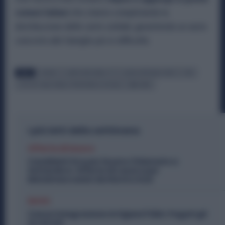
comuni italiani
che stanno completando la
distribuzione delle carte solidali, garantendo un aiuto
concreto alle famiglie più in difficoltà.
TAGS
BONUS
CARTA DEDICATA A TE
CASSA INTEGRAZIONE
ISEE
ISTITUTO NAZIONALE PREVIDENZA SOCIALE
WELFARE
I più letti della settimana
Offerte di lavoro
Candidati Ora per Essere Chiamato a
Settembre: Offerte di Lavoro per
Metalmeccanici da Nord a Sud
Diritti
Cassa Integrazione Artigiani FSBA: Pagati gli
Arretrati