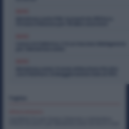
Diritti
Metalmeccanici PMI: Aumenti da 200 Euro.
Firmato il Rinnovo per 36 Mila Lavoratori
Diritti
Lavoro in Fabbrica, C’è un Vaccino Obbligatorio
per i Metalmeccanici
Diritti
Metalmeccanici, Premio di Risultato Più Alto
con il Welfare: la Maggiorazione Sale al 30%
Topics
Offerte di lavoro
Candidati Ora per Essere Chiamato a Settembre:
Offerte di Lavoro per Metalmeccanici da Nord a Sud