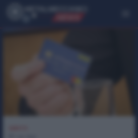
ME
T
ALMECCANICI
NEWS
DIRITTI
1
min.
Read