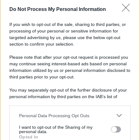
Do Not Process My Personal Information
Quanto Guadagna un Assemblatore
Metalmeccanico: lo Stipendio Giusto tra
Contratto ed Esperienza
If you wish to opt-out of the sale, sharing to third parties, or
processing of your personal or sensitive information for
Diritti
6 Agosto 2026
targeted advertising by us, please use the below opt-out
section to confirm your selection.
Please note that after your opt-out request is processed you
Categorie popolari
may continue seeing interest-based ads based on personal
information utilized by us or personal information disclosed to
DIRITTI
ECONOMIA
POLITICA
OFFERTE DI LAVORO
third parties prior to your opt-out.
SENZA CATEGORIA
You may separately opt-out of the further disclosure of your
personal information by third parties on the IAB’s list of
downstream participants.
Personal Data Processing Opt Outs
This information may also be disclosed by us to third parties
PREVIOUS ARTICLE
NEXT ARTICLE
on the IAB’s List of Downstream Participants that may further
I want to opt-out of the Sharing of my
disclose it to other third parties.
personal data.
Opted In