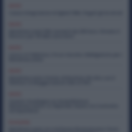
Diritti
Cassa Integrazione Artigiani FSBA: Pagati gli Arretrati
Diritti
Metalmeccanici PMI: Aumenti da 200 Euro. Firmato il
Rinnovo per 36 Mila Lavoratori
Diritti
Lavoro in Fabbrica, C’è un Vaccino Obbligatorio per i
Metalmeccanici
Diritti
Metalmeccanici, Premio di Risultato Più Alto con il
Welfare: la Maggiorazione Sale al 30%
Diritti
Quanto Guadagna un Assemblatore
Metalmeccanico: lo Stipendio Giusto tra Contratto
ed Esperienza
Economia
Metalmeccanici, AI e Software Rivoluzionano l’Auto: