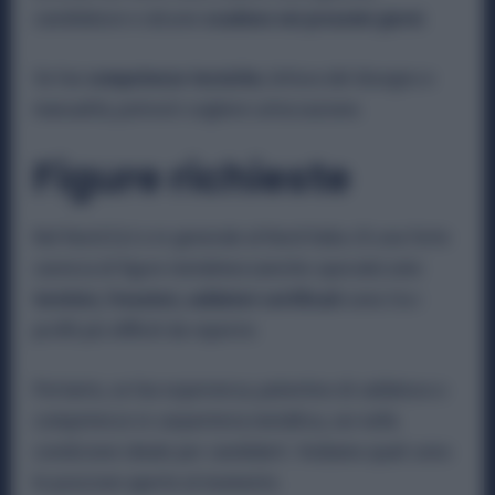
candidature e alcune
scadono nei prossimi giorni
.
Se hai
competenze tecniche
, lettura del disegno e
manualità, potresti cogliere un’occasione.
Figure richieste
Nel Nord‑Est e in generale al Nord Italia c’è una forte
carenza di figure metalmeccaniche specializzate:
tornitori, fresatori, saldatori certificati
sono tra i
profili più difficili da reperire.
Pertanto, se hai esperienza, patentino di saldatura o
competenze in carpenteria metallica, sei nella
condizione ideale per candidarti. Vediamo quali sono
le posizioni aperte al momento.