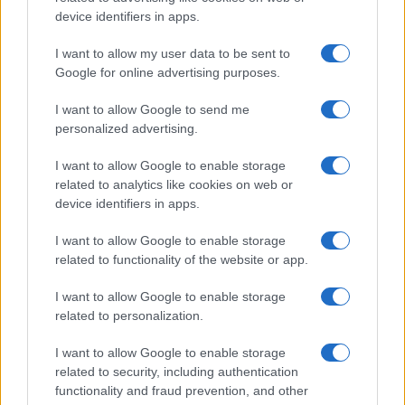
device identifiers in apps.
I want to allow my user data to be sent to
ABOUT US
CONTACT
CAREERS
PRIVACY POLICY
Google for online advertising purposes.
Metalmeccanici News - Il portale di informazione sul mondo
I want to allow Google to send me
personalized advertising.
della Metalmeccanica, Installazione di Impianti, Automotive e
Componentistica. Nel sito é presente una sezione specifica
I want to allow Google to enable storage
con le Offerte di Lavoro dedicate alle professionalità della
related to analytics like cookies on web or
device identifiers in apps.
filiera. Metalmeccanici News non è una testata giornalistica, in
quanto viene aggiornato senza alcuna periodicità. Non può
I want to allow Google to enable storage
related to functionality of the website or app.
pertanto considerarsi un prodotto editoriale ai sensi della legge
n. 62 del 07.03.2001
I want to allow Google to enable storage
related to personalization.
Metalmeccanici News è di proprietà di Nevera Editore s.r.l. via
I want to allow Google to enable storage
Tiburtina, 5 - 00185 Roma
related to security, including authentication
Copyright ©2025 - Tutti i diritti riservati
functionality and fraud prevention, and other