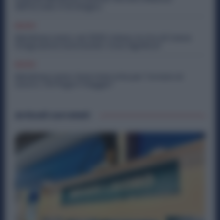
dell’Acciaio è Strategico
Diritti
Metalmeccanici, nel 2026 Calano le Ore di Cassa
Integrazione Autorizzate: Cosa Significa?
Diritti
Metalmeccanici, Ferie Interrotte per Tornare al
Lavoro: Chi Paga il Viaggio?
Articoli correlati