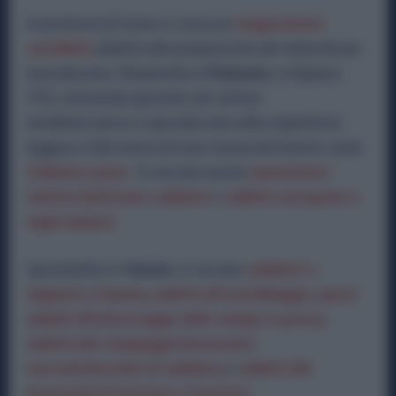
In provincia di Cuneo si cerca un
magazziniere
carrellista
addetto alla preparazione dei materiali per
la produzione. Rimanendo in
Piemonte
, a Volpiano
(TO), un’azienda operante nel settore
metalmeccanico e specializzata nella carpenteria
leggera, è alla ricerca di una risorsa da inserire come
Saldatore junior
. Si cercano anche
manutentori
elettrici/elettronici
,
saldatori
e
addetti carroponte e
taglio lamiera
.
Spostandosi in
Veneto
, si cercano
saldatori e
tagliatori a fiamma
,
addetti all’assemblaggio
,
operai
addetti all’attrezzaggio dello stampo in pressa
,
addetti allo stampaggio/lavorazioni
meccaniche/robot di saldatura
e
addetti alle
lavorazioni di tornitura e fresatura
.