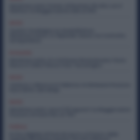
Metalmeccanici, Premio di Risultato Più Alto con il
Welfare: la Maggiorazione Sale al 30%
Diritti
Quanto Guadagna un Assemblatore
Metalmeccanico: lo Stipendio Giusto tra Contratto
ed Esperienza
Economia
Metalmeccanici, AI e Software Rivoluzionano l’Auto:
Nasce in Italia il Nuovo Polo Tecnologico
Diritti
Violenza o Minacce in Fabbrica: le Dimissioni Possono
Dare Diritto alla NASpI
Diritti
Metalmeccanici, Lavori il 15 Agosto? Le Maggiorazioni
Possono Arrivare Fino al 75%
Politica
Ex Ilva, Migliaia di Posti di Lavoro e il Futuro delle
Aziende Metalmeccaniche: Perché il Rilancio