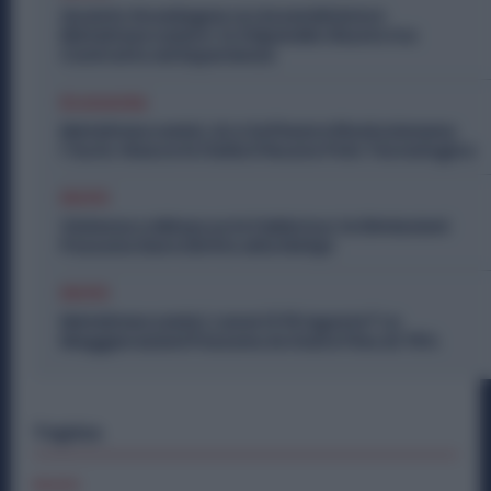
Quanto Guadagna un Assemblatore
Metalmeccanico: lo Stipendio Giusto tra
Contratto ed Esperienza
Economia
Metalmeccanici, AI e Software Rivoluzionano
l’Auto: Nasce in Italia il Nuovo Polo Tecnologico
Diritti
Violenza o Minacce in Fabbrica: le Dimissioni
Possono Dare Diritto alla NASpI
Diritti
Metalmeccanici, Lavori il 15 Agosto? Le
Maggiorazioni Possono Arrivare Fino al 75%
Topics
Diritti