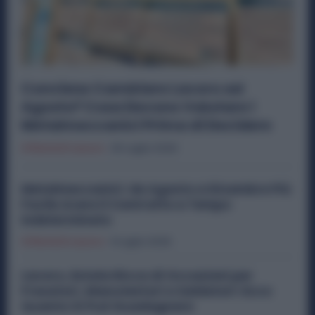
Conviene Cambiare Lavoro ad
Agosto? Cosa Devono Valutare i
Metalmeccanici Prima di Decidere
Offerte Di Lavoro
30 Luglio 2026
Metalmeccanici: da Agosto a Dicembre Più
Facile Avere il Contratto a Tempo
Indeterminato
Offerte Di Lavoro
9 Luglio 2026
Lavoro, Estate Ricca di Occasioni per
Fresatori, Manutentori e Saldatori: Ecco
Quanto Si Può Guadagnare