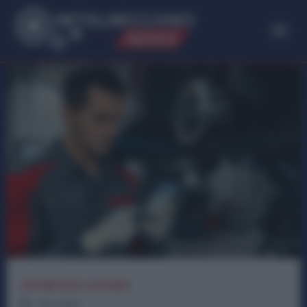
ME
T
ALMECCANICI
NEWS
OFFERTE DI LAVORO
1
min.
Read