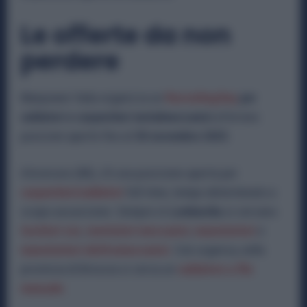
Le offerte da non
perdere
Manpower Italia organizza un
Recruiting Day
per
saldatori e carpentieri metalmeccanici
a Ferrara:
posizioni aperte fino al
30 novembre 2025
.
A Inveruno (MI), c’è una posizione aperta per
carpentieri/saldatori
full‑time, tempo determinato a
scopo assunzione. Sempre in
Lombardia
si cercano
tornitori cnc
,
montatori meccanici
,
manutentori
e
manutentori elettromeccanici
.
Con urgenza, nella
provincia di Brescia si cerca un
saldatore a filo
manuale.