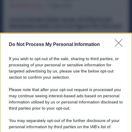
Offerte Di Lavoro
7 Luglio 2026
Lavoro Estate 2026, Boom di Offerte per
Metalmeccanici: Ecco le Figure Più Cercate
Offerte Di Lavoro
23 Giugno 2026
Do Not Process My Personal Information
Cantieri: Nuove Offerte di Lavoro per
Saldatori, Carpentieri, Elettricisti ed
If you wish to opt-out of the sale, sharing to third parties, or
Escavatoristi
processing of your personal or sensitive information for
Offerte Di Lavoro
5 Giugno 2026
targeted advertising by us, please use the below opt-out
section to confirm your selection.
Please note that after your opt-out request is processed you
Categorie popolari
may continue seeing interest-based ads based on personal
information utilized by us or personal information disclosed to
DIRITTI
ECONOMIA
POLITICA
OFFERTE DI LAVORO
third parties prior to your opt-out.
SENZA CATEGORIA
You may separately opt-out of the further disclosure of your
personal information by third parties on the IAB’s list of