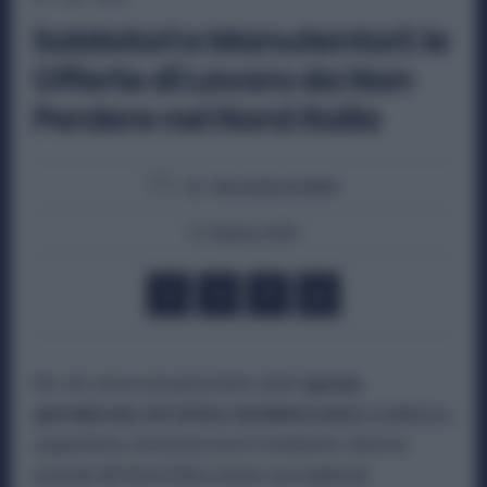
Saldatori e Manutentori: le
Offerte di Lavoro da Non
Perdere nel Nord Italia
By
Veronica Cellai
31 Ottobre 2025
Per chi cerca una posizione come
operaio
specializzato nel settore metalmeccanico
(saldatura,
carpenteria, tornitura) ora è il momento: diverse
aziende del Nord Italia stanno raccogliendo