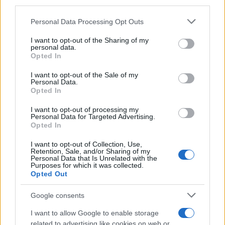
downstream participants.
Personal Data Processing Opt Outs
This information may also be disclosed by us to third parties
on the IAB’s List of Downstream Participants that may further
PREVIOUS ARTICLE
NEXT ARTICLE
I want to opt-out of the Sharing of my
disclose it to other third parties.
personal data.
Opted In
Please note that this website/app uses one or more Google
services and may gather and store information including but
I want to opt-out of the Sale of my
Personal Data.
not limited to your visit or usage behaviour. You may click to
Opted In
grant or deny consent to Google and its third-party tags to
use your data for below specified purposes in below Google
INPS, chi ha un ISEE fino a
I want to opt-out of processing my
consent section.
15.000 euro deve
Personal Data for Targeted Advertising.
controllare: pronte le
Opted In
Cambiano le Regole
liste consolidate della
della NASpI col Decreto
Carta “Dedicata a Te”
«Sicurezza sul Lavoro»
I want to opt-out of Collection, Use,
Retention, Sale, and/or Sharing of my
Personal Data that Is Unrelated with the
Purposes for which it was collected.
Opted Out
Google consents
ME
T
ALMECCANICI
I want to allow Google to enable storage
NEWS
related to advertising like cookies on web or