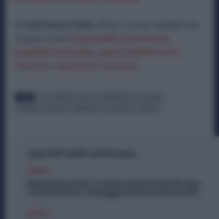
In
Friuli Venezia Giulia
, infine, ci si può candidare per
ricoprire ruoli di
responsabile di produzione
,
progettista meccanico
,
operai metalmeccanici
triturnisti
e
manutentori meccanici
.
TAGS
FRIULI VENEZIA GIULIA
MANUTENTORE
MILANO
OFFERTE DI LAVORO
PIEMONTE
SALDATORE
VENETO
I più letti della settimana
Diritti
Metalmeccanici, Premio di Risultato Più Alto
con il Welfare: la Maggiorazione Sale al 30%
Diritti