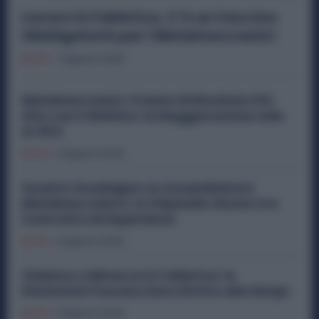
Lavoro in Fabbrica, C’è un Vaccino
Obbligatorio per i Metalmeccanici
Diritti
7 Agosto 2026
Metalmeccanici, Premio di Risultato Più
Alto con il Welfare: la Maggiorazione Sale
al 30%
Diritti
6 Agosto 2026
Quanto Guadagna un Assemblatore
Metalmeccanico: lo Stipendio Giusto tra
Contratto ed Esperienza
Diritti
6 Agosto 2026
Violenza o Minacce in Fabbrica: le
Dimissioni Possono Dare Diritto alla NASpI
Diritti
5 Agosto 2026