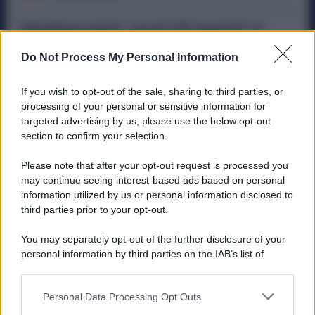
Metalmeccanici, Lavori il 15 Agosto? Le
Maggiorazioni Possono Arrivare Fino al
75%
Do Not Process My Personal Information
Diritti
5 Agosto 2026
If you wish to opt-out of the sale, sharing to third parties, or
processing of your personal or sensitive information for
targeted advertising by us, please use the below opt-out
section to confirm your selection.
Categorie popolari
Please note that after your opt-out request is processed you
DIRITTI
ECONOMIA
POLITICA
OFFERTE DI LAVORO
may continue seeing interest-based ads based on personal
SENZA CATEGORIA
information utilized by us or personal information disclosed to
third parties prior to your opt-out.
You may separately opt-out of the further disclosure of your
personal information by third parties on the IAB’s list of
downstream participants.
PREVIOUS ARTICLE
NEXT ARTICLE
Personal Data Processing Opt Outs
This information may also be disclosed by us to third parties
on the IAB’s List of Downstream Participants that may further