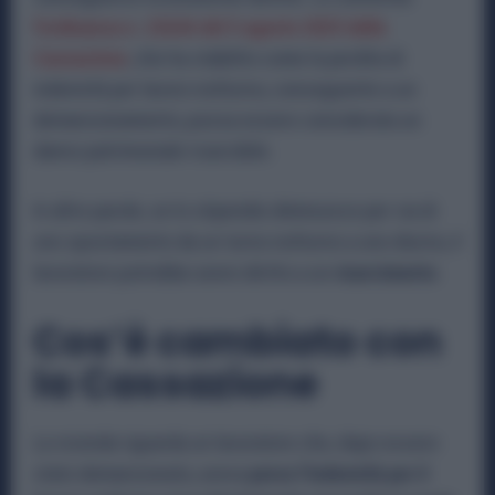
l’ordinanza n. 22636 del 5 agosto 2025 della
Cassazione
, che ha stabilito come la perdita di
indennità per lavoro notturno, conseguente a un
demansionamento, possa essere considerata un
danno patrimoniale risarcibile.
In altre parole, se lo stipendio diminuisce per via di
uno spostamento da un turno notturno a uno diurno, il
lavoratore potrebbe avere diritto a un
risarcimento
.
Cos’è cambiato con
la Cassazione
La vicenda riguarda un lavoratore che, dopo essere
stato demansionato, aveva
perso l’indennità per il