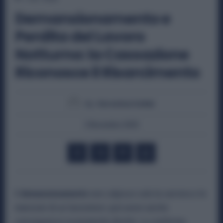
Demansionamento e
Perdita del Lavoro
Notturno: la Cassazione
Riconosce il Risarcimento
By
Veronica Cellai
2 Novembre 2025
Il
demansionamento
non colpisce solo la carriera e le
mansioni di un lavoratore: può avere anche
conseguenze economiche dirette. Lo conferma