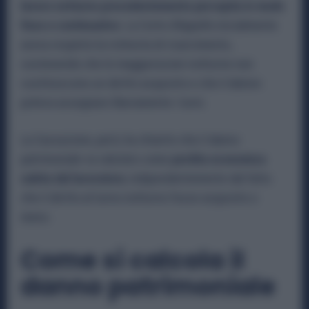
lavoro notturno precedentemente percepita in modo
fisso e continuativo
. La Corte d’Appello inizialmente
aveva respinto la richiesta di risarcimento,
sostenendo che le maggiorazioni notturne non
costituiscono un diritto acquisito e che il datore
poteva assegnare liberamente i turni.
La Cassazione, però, ha chiarito che il danno
patrimoniale va valutato come
perdita economica
subita dal lavoratore
, indipendentemente dal fatto
che il diritto al turno notturno fosse acquisito o
meno.
Come si calcola il
danno patrimoniale