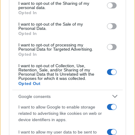
I want to opt-out of the Sharing of my
disclose it to other third parties.
personal data.
Opted In
Please note that this website/app uses one or more Google
services and may gather and store information including but
I want to opt-out of the Sale of my
Personal Data.
not limited to your visit or usage behaviour. You may click to
Opted In
Rinnovo CCNL Orafi
grant or deny consent to Google and its third-party tags to
Argentieri: primi testi sul
Aumenti Salariali ai
use your data for below specified purposes in below Google
tavolo, nuovo incontro il
I want to opt-out of processing my
Metalmeccanici, in un
consent section.
1° dicembre
Personal Data for Targeted Advertising.
Comunicato
Federmeccanica fa
Opted In
un’ammissione sui 280
Euro
I want to opt-out of Collection, Use,
Retention, Sale, and/or Sharing of my
Personal Data that Is Unrelated with the
Purposes for which it was collected.
Opted Out
Google consents
ME
T
ALMECCANICI
I want to allow Google to enable storage
NEWS
related to advertising like cookies on web or
device identifiers in apps.
I want to allow my user data to be sent to
ABOUT US
CONTACT
CAREERS
PRIVACY POLICY