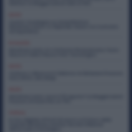
Welfare: la Maggiorazione Sale al 30%
Diritti
Quanto Guadagna un Assemblatore
Metalmeccanico: lo Stipendio Giusto tra Contratto
ed Esperienza
Economia
Metalmeccanici, AI e Software Rivoluzionano l’Auto:
Nasce in Italia il Nuovo Polo Tecnologico
Diritti
Violenza o Minacce in Fabbrica: le Dimissioni Possono
Dare Diritto alla NASpI
Diritti
Metalmeccanici, Lavori il 15 Agosto? Le Maggiorazioni
Possono Arrivare Fino al 75%
Politica
Ex Ilva, Migliaia di Posti di Lavoro e il Futuro delle
Aziende Metalmeccaniche: Perché il Rilancio
dell’Acciaio è Strategico