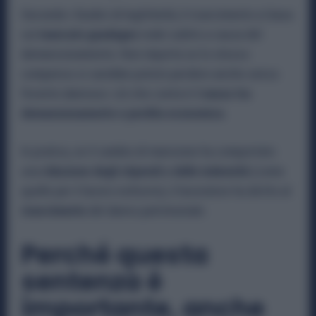
Secondo i Giudici di legittimità, il risarcimento si basa
sul
mancato guadagno
reale subito a causa del
demansionamento. Non importa se lo stesso
compenso si sarebbe potuto perdere anche senza
l’evento dannoso: ciò che conta è il
nesso tra
demansionamento e perdita economica
.
In pratica, se il cambio di mansione ha comportato
una
riduzione degli stipendi o delle indennità
(come
quelle per il lavoro notturno), il lavoratore ha diritto al
risarcimento
del danno patrimoniale.
Perché questa
sentenza è
importante, anche