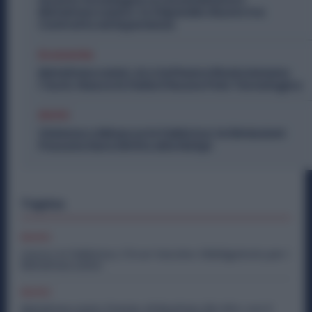
Metalmeccanico: lo Stipendio Giusto tra
Contratto ed Esperienza
Economia
Metalmeccanici, AI e Software Rivoluzionano
l’Auto: Nasce in Italia il Nuovo Polo Tecnologico
Diritti
Violenza o Minacce in Fabbrica: le Dimissioni
Possono Dare Diritto alla NASpI
Topics
Diritti
Lavoro in Fabbrica, C’è un Vaccino Obbligatorio per i
Metalmeccanici
Diritti
Metalmeccanici, Premio di Risultato Più Alto con il