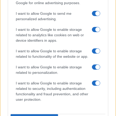
Google for online advertising purposes.
Metalmeccanici News - Il portale di informazione sul mondo
I want to allow Google to send me
personalized advertising.
della Metalmeccanica, Installazione di Impianti, Automotive e
Componentistica. Nel sito é presente una sezione specifica
I want to allow Google to enable storage
con le Offerte di Lavoro dedicate alle professionalità della
related to analytics like cookies on web or
device identifiers in apps.
filiera. Metalmeccanici News non è una testata giornalistica, in
quanto viene aggiornato senza alcuna periodicità. Non può
I want to allow Google to enable storage
related to functionality of the website or app.
pertanto considerarsi un prodotto editoriale ai sensi della legge
n. 62 del 07.03.2001
I want to allow Google to enable storage
related to personalization.
Metalmeccanici News è di proprietà di Nevera Editore s.r.l. via
I want to allow Google to enable storage
Tiburtina, 5 - 00185 Roma
related to security, including authentication
Copyright ©2025 - Tutti i diritti riservati
functionality and fraud prevention, and other
user protection.