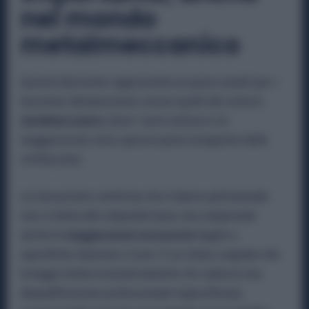
nel mondo
metalmeccanico
Questa decisione rappresenta un passo avanti per i
lavoratori demansionati, inclusi quelli del settore
metalmeccanico
, dove i turni notturni e le
maggiorazioni sono spesso parte integrante della
retribuzione.
La Cassazione conferma che il danno patrimoniale
non si limita allo stipendio base, ma comprende
anche le
maggiorazioni accessorie
legate a
specifiche mansioni o turni. È un chiaro segnale che
la legge tutela economicamente chi subisce una
dequalificazione professionale ingiustificata,