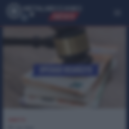
ME
T
ALMECCANICI
NEWS
DIRITTI
1
min.
Read