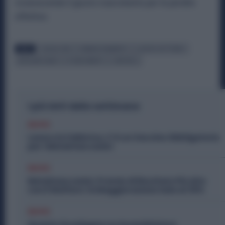
riconoscendo il giusto risarcimento per le perdite
effettive.
TAGS
CASSAZIONE
DEMANSIONAMENTO
LAVORO NOTTURNO
METALMECCANICI
RISARCIMENTO
SENTENZA
I più letti della settimana
Diritti
Lavoro in Fabbrica, C’è un Vaccino Obbligatorio
per i Metalmeccanici
Diritti
Metalmeccanici, Premio di Risultato Più Alto
con il Welfare: la Maggiorazione Sale al 30%
Diritti
Quanto Guadagna un Assemblatore