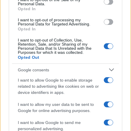
Personal Data.
not limited to your visit or usage behaviour. You may click to
Opted In
grant or deny consent to Google and its third-party tags to
use your data for below specified purposes in below Google
Acciaio, Nuove Regole UE
I want to opt-out of processing my
Fino a 1.000 Euro da
consent section.
dal 1° Luglio: Quali Effetti
Personal Data for Targeted Advertising.
recuperare nel 730:
per le Imprese
opportunità anche per
Opted In
Metalmeccaniche?
chi ha preso NASpI o
Cassa Integrazione
I want to opt-out of Collection, Use,
Retention, Sale, and/or Sharing of my
Personal Data that Is Unrelated with the
Purposes for which it was collected.
Opted Out
Google consents
ME
T
ALMECCANICI
I want to allow Google to enable storage
NEWS
related to advertising like cookies on web or
device identifiers in apps.
I want to allow my user data to be sent to
ABOUT US
CONTACT
CAREERS
PRIVACY POLICY
Google for online advertising purposes.
Metalmeccanici News - Il portale di informazione sul mondo
I want to allow Google to send me
personalized advertising.
della Metalmeccanica, Installazione di Impianti, Automotive e