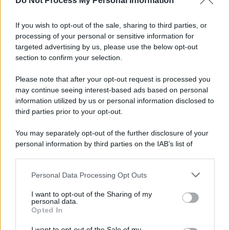
Quanto Guadagna un Assemblatore
Do Not Process My Personal Information
Metalmeccanico: lo Stipendio Giusto tra
Contratto ed Esperienza
If you wish to opt-out of the sale, sharing to third parties, or
processing of your personal or sensitive information for
Diritti
6 Agosto 2026
targeted advertising by us, please use the below opt-out
section to confirm your selection.
Please note that after your opt-out request is processed you
Categorie popolari
may continue seeing interest-based ads based on personal
information utilized by us or personal information disclosed to
DIRITTI
ECONOMIA
POLITICA
OFFERTE DI LAVORO
third parties prior to your opt-out.
SENZA CATEGORIA
You may separately opt-out of the further disclosure of your
personal information by third parties on the IAB’s list of
downstream participants.
Personal Data Processing Opt Outs
This information may also be disclosed by us to third parties
PREVIOUS ARTICLE
NEXT ARTICLE
on the IAB’s List of Downstream Participants that may further
I want to opt-out of the Sharing of my
disclose it to other third parties.
personal data.
Opted In
Please note that this website/app uses one or more Google
services and may gather and store information including but
I want to opt-out of the Sale of my