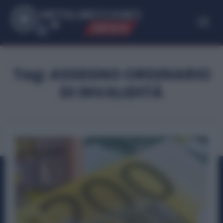
ME
T
ALMECCANICI
NEWS
Tag:
ASSEGNO ORDINARIO
DI INVALIDITÀ