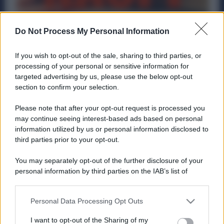
Do Not Process My Personal Information
If you wish to opt-out of the sale, sharing to third parties, or
processing of your personal or sensitive information for
targeted advertising by us, please use the below opt-out
NASpI compatibile con altre Prestazioni
section to confirm your selection.
INPS. Cosa cambia dopo questa
Sentenza
Please note that after your opt-out request is processed you
may continue seeing interest-based ads based on personal
Diritti
21 Aprile 2025
information utilized by us or personal information disclosed to
third parties prior to your opt-out.
Importante novità per i lavoratori invalidi: con l’ordinanza
n. 4724 del 23 febbraio 2025, la Cassazione stabilisce che
You may separately opt-out of the further disclosure of your
NASpI...
personal information by third parties on the IAB’s list of
downstream participants.
Personal Data Processing Opt Outs
This information may also be disclosed by us to third parties
on the IAB’s List of Downstream Participants that may further
ME
T
ALMECCANICI
I want to opt-out of the Sharing of my
disclose it to other third parties.