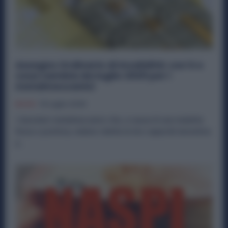
Assegno Ordinario di Invalidità: cos’è e
cosa cambia da luglio 2025 per i
metalmeccanici
Diritti
15 Luglio 2025
I lavoratori metalmeccanici che, a causa di una malattia
fisica o psichica, vedono ridotta la loro capacità lavorativa
a...