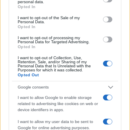
personal data.
NEWS
Opted In
Please note that this website/app uses one or more Google
services and may gather and store information including but
I want to opt-out of the Sale of my
Personal Data.
not limited to your visit or usage behaviour. You may click to
ABOUT US
CONTACT
CAREERS
PRIVACY POLICY
Opted In
grant or deny consent to Google and its third-party tags to
use your data for below specified purposes in below Google
I want to opt-out of processing my
consent section.
Personal Data for Targeted Advertising.
Metalmeccanici News - Il portale di informazione sul mondo
Opted In
della Metalmeccanica, Installazione di Impianti, Automotive e
I want to opt-out of Collection, Use,
Componentistica. Nel sito é presente una sezione specifica
Retention, Sale, and/or Sharing of my
Personal Data that Is Unrelated with the
con le Offerte di Lavoro dedicate alle professionalità della
Purposes for which it was collected.
filiera. Metalmeccanici News non è una testata giornalistica, in
Opted Out
quanto viene aggiornato senza alcuna periodicità. Non può
Google consents
pertanto considerarsi un prodotto editoriale ai sensi della legge
I want to allow Google to enable storage
n. 62 del 07.03.2001
related to advertising like cookies on web or
device identifiers in apps.
Metalmeccanici News è di proprietà di Nevera Editore s.r.l. via
I want to allow my user data to be sent to
Tiburtina, 5 - 00185 Roma
Google for online advertising purposes.