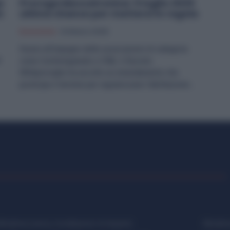
a
Proroga Meccatronica: 5 luglio 2025
n
ultima chance per mettersi in regola
Economia
14 Marzo 2025
Grazie all’impegno delle associazioni di categoria
e
come Confartigianato e CNA, il Decreto
Milleproroghe ha accolto un emendamento che
posticipa il termine per regolarizzare l’abilitazione...
etalmeccanica, Installazione di Impianti,
Metalme