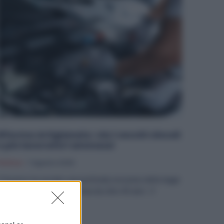
Riforma Artigianato: via i vecchi vincoli
e più lavoratori ammessi
olitica
7 Agosto 2025
l Governo ha avviato una profonda revisione della legge
uadro sull’artigianato, ferma da oltre 40 anni. Il
isegno di...