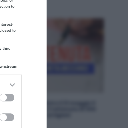
sonal or
ection to
nterest-
closed to
 third
Downstream
er and store
to grant or
ed purposes
Metalmeccanici, Entro il 31 maggio il
Versamento della Trattenuta di 30€
prevista dal CCNL Artigiani
iritti
13 Maggio 2025