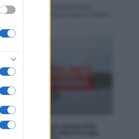
el mese di maggio 2025, le aziende dell’area
eccanica artigiana sono tenute a versare ai sindacati
irmatari del CCNL...
Polizze contro i rischi catastrofali,
Artigiani soddisfatti della Proroga