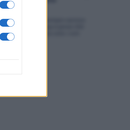
chiedono 3 Modifiche
olitica
9 Aprile 2025
onfartigianato, Cna e Casartigiani esprimono
oddisfazione per la proroga al gennaio 2026
ell’obbligo di assicurazione contro i rischi
atastrofali,...