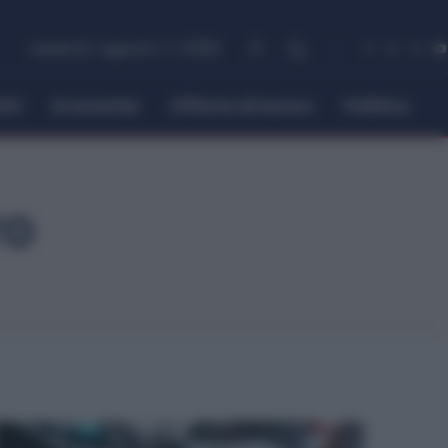
venerdì, Agosto 7, 2026
itti
Economia
Offerte di lavoro
Politica
TO