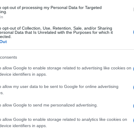
.
L’Ufficio Studi di Confartigianato analizza lo stato di
N
to opt-out of processing my Personal Data for Targeted
ing.
salute di tre settori chiave dell’economia italiana:
m
In
meccanica, autoriparazione ed edilizia....
f
o opt-out of Collection, Use, Retention, Sale, and/or Sharing
ersonal Data that Is Unrelated with the Purposes for which it
lected.
Out
consents
o allow Google to enable storage related to advertising like cookies on
evice identifiers in apps.
o allow my user data to be sent to Google for online advertising
s.
to allow Google to send me personalized advertising.
o allow Google to enable storage related to analytics like cookies on
Trattamento Economico per Pasqua e
evice identifiers in apps.
Pasquetta nei 3 CCNL Metalmeccanici