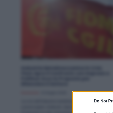
Industria Metalmeccanica in Crisi,
Fiom Apre il Confronto con Imprese e
Politica: Ecco le Proposte per
Rilanciare il Settore
Economia
14 Giugno 2026
La crisi dell'industria metalmeccanica italiana continu
Do Not Pr
a preoccupare sindacati, imprese e lavoratori.
Produzione in calo, investimenti insufficienti,