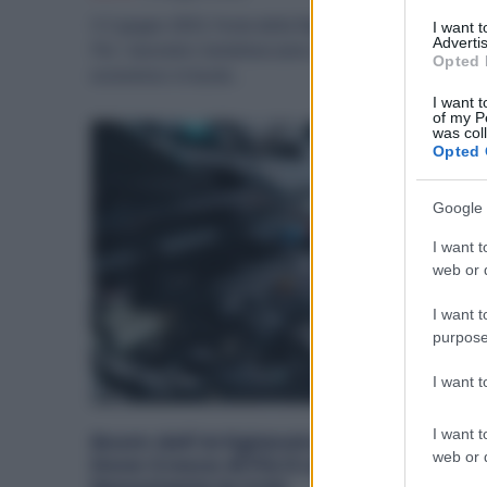
Il 2 giugno 2025, Festa della Repubblica, cade di lunedì
I want 
Advertis
Per i lavoratori metalmeccanici, il trattamento
Opted 
economico in busta...
I want t
of my P
was col
Opted 
Google 
I want t
web or d
I want t
purpose
I want 
I want t
Boom dell’Artigianato al Sud: Ecco
web or d
Dove Cresce di Più il Lavoro