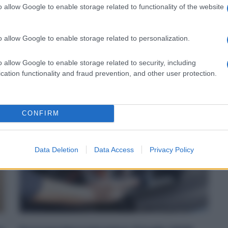
o allow Google to enable storage related to functionality of the website
Diritti
20 Aprile 2025
P
Il trattamento economico per le festività di Pasqua e
C
Lunedì di Pasquetta varia in base al Contratto Collettivo
o allow Google to enable storage related to personalization.
s
Nazionale...
d
o allow Google to enable storage related to security, including
c
cation functionality and fraud prevention, and other user protection.
CONFIRM
Data Deletion
Data Access
Privacy Policy