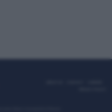
ABOUT US
CONTACT
CAREERS
PRIVACY POLICY
ccanici News è di proprietà di Nevera