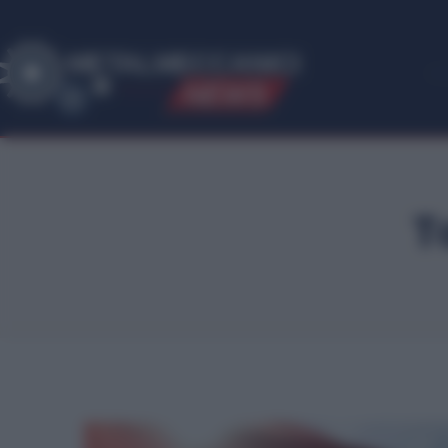
ME
T
ALMECCANICI
NEWS
T