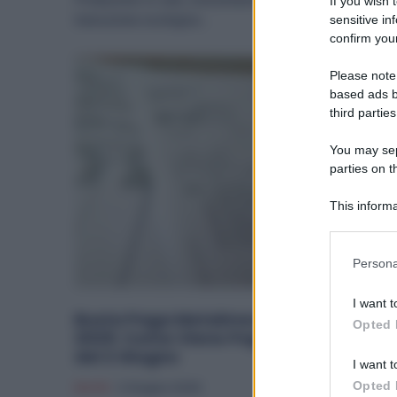
If you wish 
transizione ecologica...
sensitive in
confirm your
Please note
based ads b
third parties
You may sepa
parties on t
This informa
Participants
Please note
Persona
information 
deny consent
I want t
in below Go
Busta Paga Metalmeccanici Giugno
Opted 
2025: Come Viene Pagata la Festività
del 2 Giugno
I want t
Opted 
Diritti
2 Giugno 2025