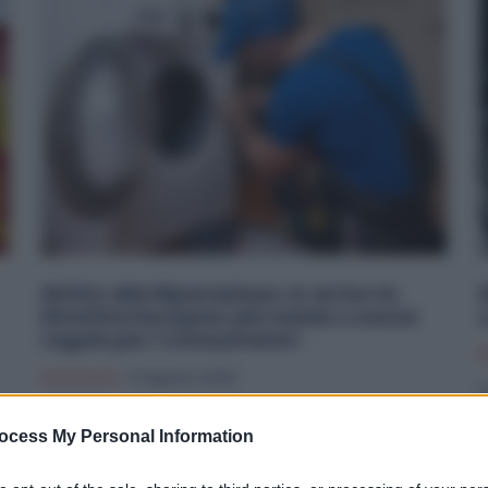
Diritto alla Riparazione, in arrivo la
Direttiva Europea: più tutele e nuove
regole per i Consumatori
P
Economia
12 Agosto 2025
I
L’Unione europea punta a cambiare radicalmente il
q
a
ocess My Personal Information
mercato delle riparazioni con la direttiva 2024/1799, che
d
introduce il diritto alla...