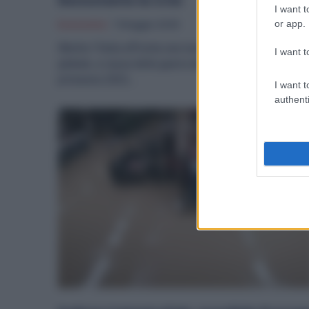
Nonostante la Crisi
I want t
or app.
Economia
7 Maggio 2025
Mentre l’Italia affronta una nuova fase di instabilità
I want t
globale, a causa della guerra dei dazi scoppiata nella
primavera 2025,...
I want t
authenti