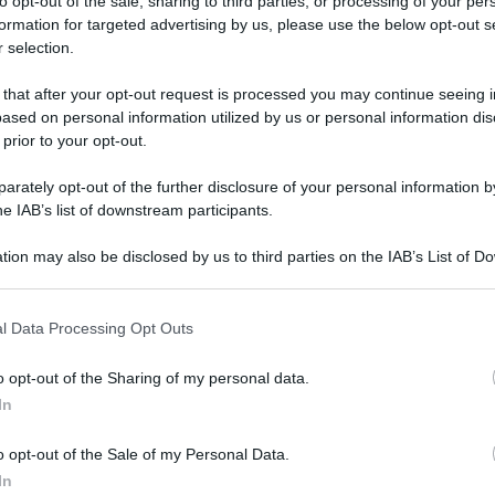
to opt-out of the sale, sharing to third parties, or processing of your per
formation for targeted advertising by us, please use the below opt-out s
 selection.
 that after your opt-out request is processed you may continue seeing i
ased on personal information utilized by us or personal information dis
 prior to your opt-out.
rately opt-out of the further disclosure of your personal information by
he IAB’s list of downstream participants.
tion may also be disclosed by us to third parties on the IAB’s List of 
 that may further disclose it to other third parties.
 that this website/app uses one or more Google services and may gath
l Data Processing Opt Outs
including but not limited to your visit or usage behaviour. You may click 
 to Google and its third-party tags to use your data for below specifi
o opt-out of the Sharing of my personal data.
ogle consent section.
Meccanica, Autoriparazione ed
In
Edilizia: le tendenze 2025 secondo
Confartigianato
o opt-out of the Sale of my Personal Data.
In
Economia
26 Maggio 2025
D