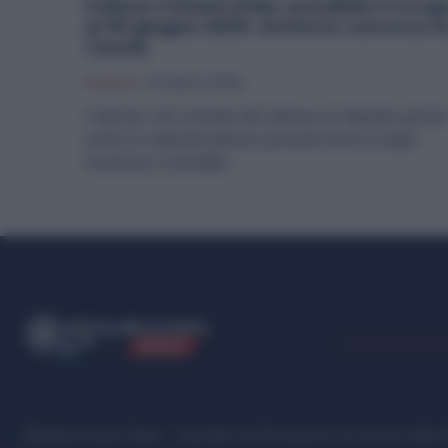
Polizza Catastrofale, possibile Prorog
al 30 giugno 2025. Governo convoca u
Tavolo
Politica
27 Marzo 2025
Il decreto, che richiede alle imprese di stipulare polizz
contro le calamità naturali, presenta ancora troppe
incertezze e potrebbe...
ME
T
ALMECCANICI
NEWS
Metalmeccanici News - Il portale di informazione sul mondo della M