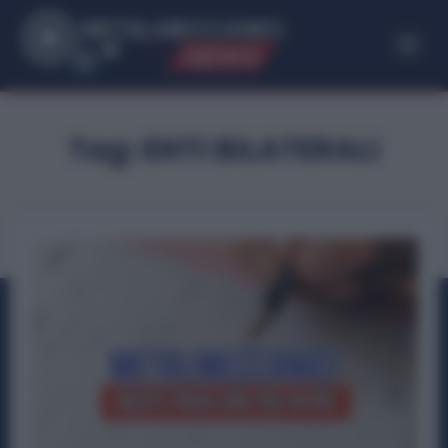
ME
T
ALMECCANICI
NEWS
Tag:
ENTI BILATERALI