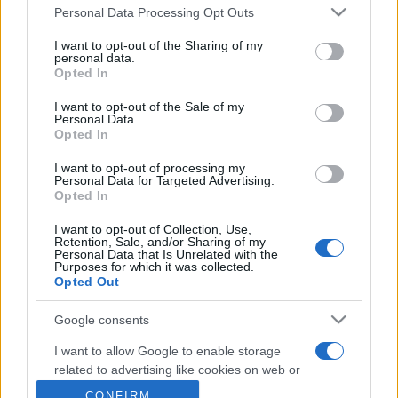
Personal Data Processing Opt Outs
This information may also be disclosed by us to third parties
on the IAB’s List of Downstream Participants that may further
Metalmeccanici News - Il portale di informazione sul mondo
I want to opt-out of the Sharing of my
disclose it to other third parties.
personal data.
della Metalmeccanica, Installazione di Impianti, Automotive e
Opted In
Please note that this website/app uses one or more Google
Componentistica. Nel sito é presente una sezione specifica
services and may gather and store information including but
I want to opt-out of the Sale of my
con le Offerte di Lavoro dedicate alle professionalità della
Personal Data.
not limited to your visit or usage behaviour. You may click to
filiera. Metalmeccanici News non è una testata giornalistica, in
Opted In
grant or deny consent to Google and its third-party tags to
use your data for below specified purposes in below Google
quanto viene aggiornato senza alcuna periodicità. Non può
I want to opt-out of processing my
consent section.
Personal Data for Targeted Advertising.
pertanto considerarsi un prodotto editoriale ai sensi della legge
Opted In
n. 62 del 07.03.2001
I want to opt-out of Collection, Use,
Retention, Sale, and/or Sharing of my
Personal Data that Is Unrelated with the
Metalmeccanici News è di proprietà di Nevera Editore s.r.l. via
Purposes for which it was collected.
Opted Out
Tiburtina, 5 - 00185 Roma
Copyright ©2025 - Tutti i diritti riservati
Google consents
I want to allow Google to enable storage
related to advertising like cookies on web or
device identifiers in apps.
CONFIRM