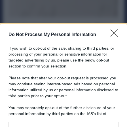
Metalmeccanici, c’è chi prende 25 Euro
in più Ogni Mese: ecco Chi ne ha Diritto
Do Not Process My Personal Information
Diritti
24 Marzo 2025
If you wish to opt-out of the sale, sharing to third parties, or
L’Elemento Aggiuntivo della Retribuzione (E.A.R.) è un
processing of your personal or sensitive information for
importo fisso di 25 euro lordi che una parte lavoratori
targeted advertising by us, please use the below opt-out
metalmeccanici trovano...
section to confirm your selection.
Please note that after your opt-out request is processed you
may continue seeing interest-based ads based on personal
information utilized by us or personal information disclosed to
ME
T
ALMECCANICI
third parties prior to your opt-out.
NEWS
You may separately opt-out of the further disclosure of your
personal information by third parties on the IAB’s list of
downstream participants.
ABOUT US
CONTACT
CAREERS
PRIVACY POLICY