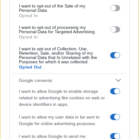
services and may gather and store information including but
I want to opt-out of the Sale of my
ABOUT US
CONTACT
CAREERS
PRIVACY POLICY
Personal Data.
not limited to your visit or usage behaviour. You may click to
Opted In
grant or deny consent to Google and its third-party tags to
use your data for below specified purposes in below Google
Metalmeccanici News - Il portale di informazione sul mondo
I want to opt-out of processing my
consent section.
Personal Data for Targeted Advertising.
della Metalmeccanica, Installazione di Impianti, Automotive e
Opted In
Componentistica. Nel sito é presente una sezione specifica
I want to opt-out of Collection, Use,
con le Offerte di Lavoro dedicate alle professionalità della
Retention, Sale, and/or Sharing of my
Personal Data that Is Unrelated with the
filiera. Metalmeccanici News non è una testata giornalistica, in
Purposes for which it was collected.
Opted Out
quanto viene aggiornato senza alcuna periodicità. Non può
pertanto considerarsi un prodotto editoriale ai sensi della legge
Google consents
n. 62 del 07.03.2001
I want to allow Google to enable storage
related to advertising like cookies on web or
device identifiers in apps.
Metalmeccanici News è di proprietà di Nevera Editore s.r.l. via
Tiburtina, 5 - 00185 Roma
I want to allow my user data to be sent to
Copyright ©2025 - Tutti i diritti riservati
Google for online advertising purposes.
I want to allow Google to send me