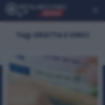
ME
T
ALMECCANICI
NEWS
Tag:
GRATTA E VINCI