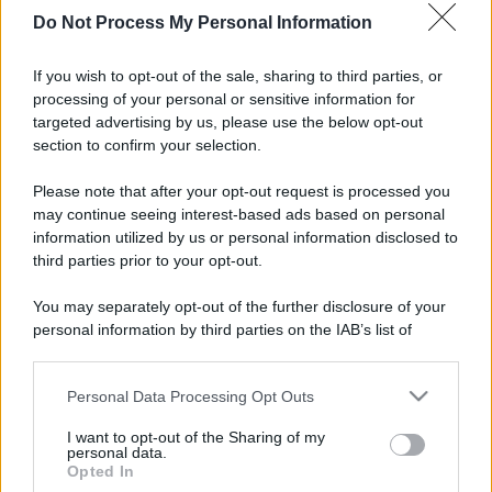
Do Not Process My Personal Information
If you wish to opt-out of the sale, sharing to third parties, or
processing of your personal or sensitive information for
targeted advertising by us, please use the below opt-out
Ecco i Gratta e Vinci che hanno reso
section to confirm your selection.
milionari gli Operai di Pisa, Cesena,
Cuneo e Venezia
Please note that after your opt-out request is processed you
Economia
3 Novembre 2025
may continue seeing interest-based ads based on personal
information utilized by us or personal information disclosed to
Negli ultimi mesi quattro operai italiani hanno visto la loro
third parties prior to your opt-out.
vita cambiare radicalmente grazie a vincite clamorose al
Gratta...
You may separately opt-out of the further disclosure of your
personal information by third parties on the IAB’s list of
downstream participants.
Personal Data Processing Opt Outs
This information may also be disclosed by us to third parties
ME
T
ALMECCANICI
on the IAB’s List of Downstream Participants that may further
I want to opt-out of the Sharing of my
NEWS
disclose it to other third parties.
personal data.
Opted In
Please note that this website/app uses one or more Google