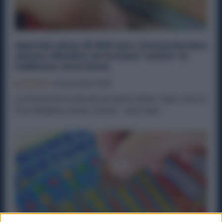
Operaio vince 15.500 euro (ma potevano
essere 45mila): la Fortuna “entra” in
Fabbrica. Ecco Dove
Economia
6 Novembre 2025
La fortuna torna a baciare gli operai italiani. Dopo i casi di
Pisa, Marghera, Cuneo, Cesena — dove negli...