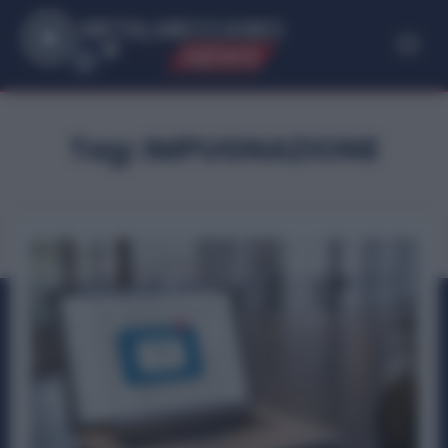
ME
T
ALMECCANICI
NEWS
Tag:
IMPUGNAZIONE