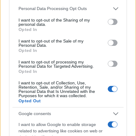
ABOUT US
CONTACT
CAREERS
PRIVACY POLICY
Personal Data Processing Opt Outs
This information may also be disclosed by us to third parties
on the IAB’s List of Downstream Participants that may further
Metalmeccanici News - Il portale di informazione sul mondo
I want to opt-out of the Sharing of my
disclose it to other third parties.
personal data.
della Metalmeccanica, Installazione di Impianti, Automotive e
Opted In
Please note that this website/app uses one or more Google
Componentistica. Nel sito é presente una sezione specifica
services and may gather and store information including but
I want to opt-out of the Sale of my
con le Offerte di Lavoro dedicate alle professionalità della
Personal Data.
not limited to your visit or usage behaviour. You may click to
Opted In
grant or deny consent to Google and its third-party tags to
filiera. Metalmeccanici News non è una testata giornalistica, in
use your data for below specified purposes in below Google
quanto viene aggiornato senza alcuna periodicità. Non può
I want to opt-out of processing my
consent section.
Personal Data for Targeted Advertising.
pertanto considerarsi un prodotto editoriale ai sensi della legge
Opted In
n. 62 del 07.03.2001
I want to opt-out of Collection, Use,
Retention, Sale, and/or Sharing of my
Personal Data that Is Unrelated with the
Metalmeccanici News è di proprietà di Nevera Editore s.r.l. via
Purposes for which it was collected.
Opted Out
Tiburtina, 5 - 00185 Roma
Copyright ©2025 - Tutti i diritti riservati
Google consents
I want to allow Google to enable storage
related to advertising like cookies on web or