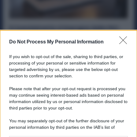
Il Licenziamento si impugna dalla PEC:
conta la Data di Invio, non la
Raccomandata
Do Not Process My Personal Information
Diritti
6 Ottobre 2025
If you wish to opt-out of the sale, sharing to third parties, or
Un recente pronunciamento della Corte d’appello di
processing of your personal or sensitive information for
Bologna (sentenza n. 223/2025) chiarisce un punto
targeted advertising by us, please use the below opt-out
fondamentale in materia di impugnazione...
section to confirm your selection.
Please note that after your opt-out request is processed you
may continue seeing interest-based ads based on personal
information utilized by us or personal information disclosed to
ME
T
ALMECCANICI
third parties prior to your opt-out.
NEWS
You may separately opt-out of the further disclosure of your
personal information by third parties on the IAB’s list of
downstream participants.