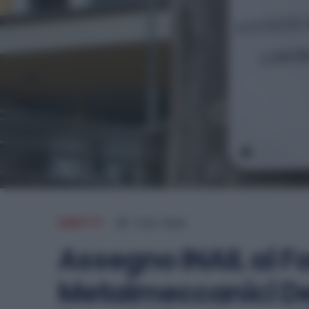
DIRITTI
2
min.
Read
Assegno INAIL ai Fa
Metalmeccanici De