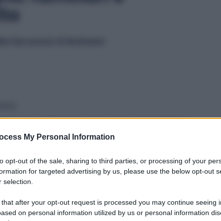
tto
ine ben preciso di destinatari
:
nni);
i
(fratelli, sorelle)
solo se
hanno diritto alla
rendita ai
ocess My Personal Information
to opt-out of the sale, sharing to third parties, or processing of your per
tto
, l’assegno può essere riconosciuto
a chi dimostra
formation for targeted advertising by us, please use the below opt-out s
 selection.
 that after your opt-out request is processed you may continue seeing i
coli
:
ased on personal information utilized by us or personal information dis