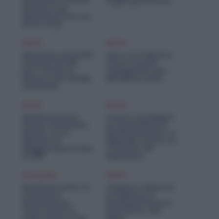
Settembre: Offerte
Pagati gli Arretrati
di Lavoro per
Metalmeccanici da
Nord a Sud
Diritti
Diritti
Metalmeccanici PMI:
Lavoro in Fabbrica,
Aumenti da 200
C’è un Vaccino
Euro. Firmato il
Obbligatorio per i
Rinnovo per 36 Mila
Metalmeccanici
Lavoratori
Diritti
Diritti
Metalmeccanici,
Quanto Guadagna
Premio di Risultato
un Assemblatore
Più Alto con il
Metalmeccanico: lo
Welfare: la
Stipendio Giusto tra
Maggiorazione Sale
Contratto ed
al 30%
Esperienza
Economia
Diritti
Metalmeccanici, AI
Violenza o Minacce
e Software
in Fabbrica: le
Rivoluzionano
Dimissioni Possono
l’Auto: Nasce in
Dare Diritto alla
Italia il Nuovo Polo
NASpI