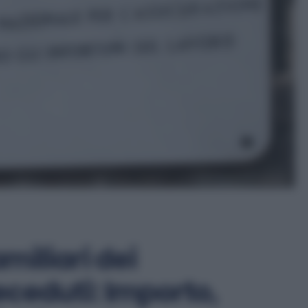
miliari dei
ceduti: Importo,