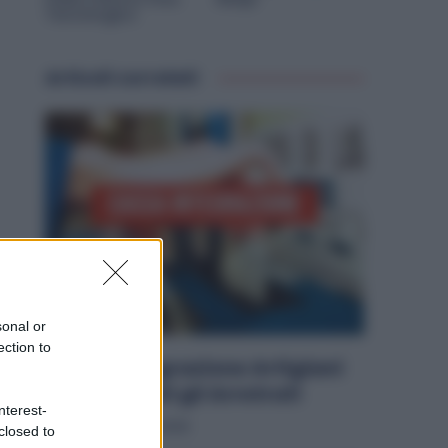
Tecnologico
Articoli correlati
sonal or
ection to
Cassa Integrazione Artigiani
FSBA: Pagati gli Arretrati
nterest-
Diritti
8 Agosto 2026
closed to