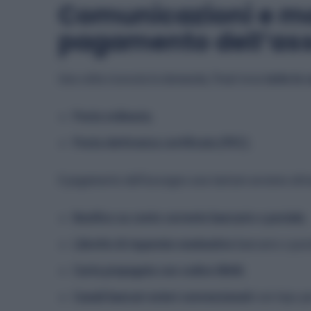
Comunicazioni e mo
pagamento dell’as
Una volta ricevuta la domanda, l’Inail invia
tutte le
Posta ordinaria
;
Posta elettronica certificata (PEC)
.
Il pagamento dell’assegno una tantum avviene attr
Bonifico su conto corrente bancario o postale
;
Libretto di risparmio nominativo
bancario o pos
Carta prepagata con codice IBAN
;
Canali bancari esteri convenzionati
con Inps per