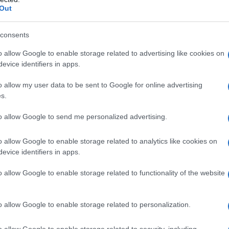
Out
 all’assegno:
consents
ia professionale
o allow Google to enable storage related to advertising like cookies on
evice identifiers in apps.
ente
nei seguenti casi:
o allow my user data to be sent to Google for online advertising
s.
 in trasferta o in itinere;
to allow Google to send me personalized advertising.
esso (es. tumori causati da esposizione a sostanze
o allow Google to enable storage related to analytics like cookies on
evice identifiers in apps.
orativa del decesso
: i familiari, per questo, devono
o allow Google to enable storage related to functionality of the website
ivare le procedure di accertamento.
o allow Google to enable storage related to personalization.
ttività lavorativa
.
o allow Google to enable storage related to security, including