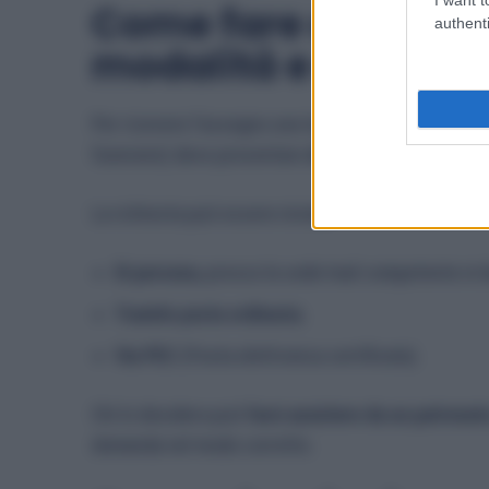
Come fare domanda 
authenti
modalità e docume
Per ricevere l’assegno una tantum, il soggetto int
funerarie) deve presentare
domanda all’Inail
.
La richiesta può essere inviata:
Di persona
, presso la sede Inail competente in 
Tramite posta ordinaria
;
Via PEC
(Posta elettronica certificata).
Chi lo desidera può
farsi assistere da un patronat
domanda nel modo corretto.