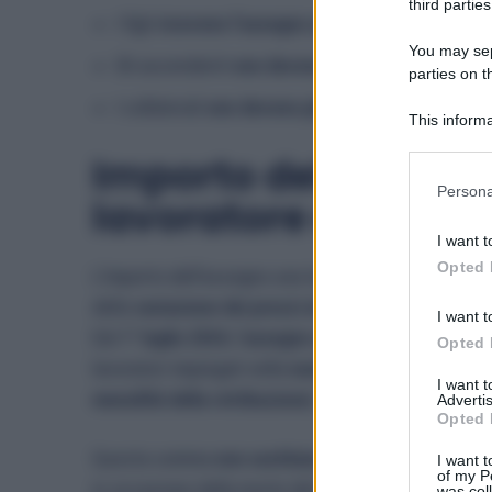
third parties
I figli
ricevono l’assegno anche se maggiorenni
;
You may sepa
Gli ascendenti
non devono più risultare a caric
parties on t
I collaterali
non devono più dimostrare convive
This informa
Participants
Importo dell’assegno
Please note
Persona
lavoratore decedut
information 
deny consent
I want t
in below Go
Opted 
L’importo dell’assegno una tantum è
fissato ogni 
della
variazione dei prezzi al consumo
.
I want t
Dal
1° luglio 2024
, l’
assegno spettante ai familiari 
Opted 
lavoratori impiegati nella
navigazione marittima o
I want 
mensilità della retribuzione
)
Advertis
Opted 
Questa somma
non sostituisce
la rendita ai supers
I want t
of my P
in occasione della morte del lavoratore.
was col