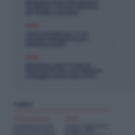
Metalmeccanici PMI: Aumenti
da 200 Euro. Firmato il Rinnovo
per 36 Mila Lavoratori
Diritti
Lavoro in Fabbrica, C’è un
Vaccino Obbligatorio per i
Metalmeccanici
Diritti
Metalmeccanici, Premio di
Risultato Più Alto con il Welfare:
la Maggiorazione Sale al 30%
Topics
Offerte di lavoro
Diritti
Candidati Ora per
Cassa Integrazione
Essere Chiamato a
Artigiani FSBA: