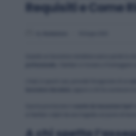
Requisiti e Come R
By
Redazione
18 Giugno 2025
Quando un lavoratore metalmeccanico perde la vit
professionale
, i familiari si trovano a fronteggia
L’Inail, in questi casi, prevede l’erogazione di un
as
lavoratore deceduto
, oppure a chi ha sostenuto l
Questa prestazione è
esente da tassazione Irpef
e
ai familiari colpiti da una tragedia sul posto di lavor
A chi spetta l’asseg