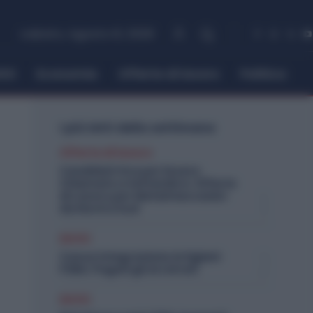
sabato, Agosto 8, 2026
itti
Economia
Offerte di lavoro
Politica
I più letti della settimana
Offerte di lavoro
Candidati Ora per Essere
Chiamato a Settembre: Offerte
di Lavoro per Metalmeccanici
da Nord a Sud
Diritti
Cassa Integrazione Artigiani
FSBA: Pagati gli Arretrati
Diritti