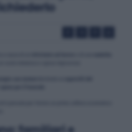
ichiederlo
a a causa di un
infortunio sul lavoro
o di una
malattia
re un vuoto immenso e spese improvvise.
segno
una tantum
destinato ai
superstiti del
e
spese per il funerale
.
d è pensata per fornire un primo sollievo economico
o.
no: familiari e