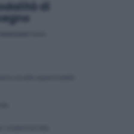
dalità di
segno
 comunicazioni
tramite:
averso una delle seguenti modalità:
tale;
 i residenti fuori Italia.