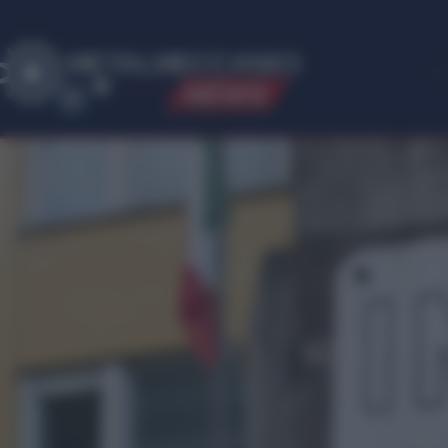
ME
T
ALMECCANICI
NEWS