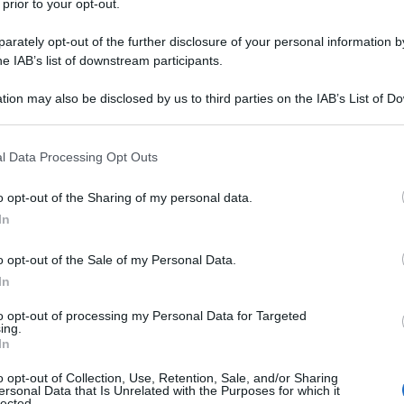
 prior to your opt-out.
rately opt-out of the further disclosure of your personal information by
o
del lavoratore;
he IAB’s list of downstream participants.
nza
o vivenza a carico.
tion may also be disclosed by us to third parties on the IAB’s List of 
 that may further disclose it to other third parties.
 per i familiari del
 that this website/app uses one or more Google services and may gath
l Data Processing Opt Outs
o
including but not limited to your visit or usage behaviour. You may click 
 to Google and its third-party tags to use your data for below specifi
o opt-out of the Sharing of my personal data.
ogle consent section.
In
anno
con decreto ministeriale, sulla base
o opt-out of the Sale of my Personal Data.
del lavoratore deceduto è pari a 12.240,02 euro
(Per i
In
 pesca
, l’importo
non può mai essere inferiore a una
to opt-out of processing my Personal Data for Targeted
ing.
In
titi, ma la
integra
, offrendo un contributo immediato
o opt-out of Collection, Use, Retention, Sale, and/or Sharing
ersonal Data that Is Unrelated with the Purposes for which it
lected.