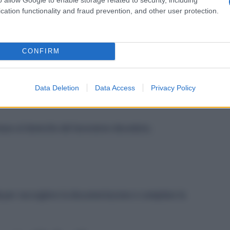
per l’assegno Inail:
cation functionality and fraud prevention, and other user protection.
ntazione
CONFIRM
eressato (familiare o terzo che ha sostenuto le spese
Data Deletion
Data Access
Privacy Policy
base al domicilio del lavoratore deceduto;
o
per raccogliere la documentazione e compilare la