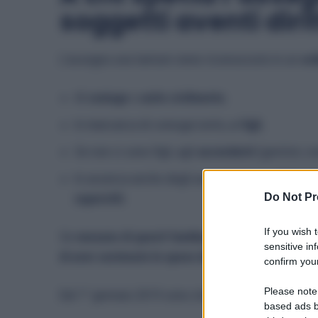
soggetti aventi diri
L’assegno una tantum viene riconosciuto in un
ord
Al
coniuge
o
unito civilmente
;
In mancanza di coniuge/unito, ai
figli
;
Se non ci sono figli, agli
ascendenti
(genitori, no
In assenza anche degli ascendenti, ai
collateral
Do Not Pr
superstiti
.
If you wish 
Se
nessuno di questi familiari è presente o ha diri
sensitive in
di aver sostenuto le spese del funerale
.
confirm your
Please note
Dal 1° gennaio 2019 sono stati
eliminati alcuni vin
based ads b