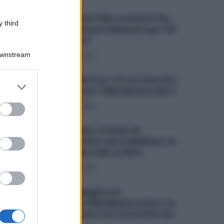
Metalmeccanici PMI: Aumenti da
 third
200 Euro. Firmato il Rinnovo per 36
Mila Lavoratori
Downstream
Diritti
7 Agosto 2026
Lavoro in Fabbrica, C’è un Vaccino
er and store
Obbligatorio per i Metalmeccanici
to grant or
ed purposes
Diritti
7 Agosto 2026
Metalmeccanici, Premio di
Risultato Più Alto con il Welfare: la
Maggiorazione Sale al 30%
Diritti
6 Agosto 2026
Quanto Guadagna un
Assemblatore Metalmeccanico: lo
Stipendio Giusto tra Contratto ed