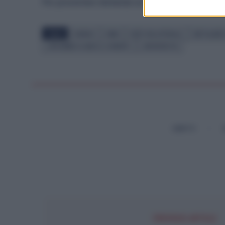
Per presentare domanda occorre seguire le
indica
TAGS
BONUS
EBM
ENTE BILATERALE
METALMEC
UNIONMECCANICA CONFAPI
UNIVERSITÀ
DIRITTI
PREVIOUS ARTICLE