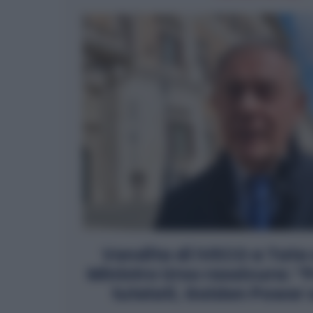
Vendita di IVECO a Tata
Ministro Urso rassicura: “P
tutelati, Golden Power 