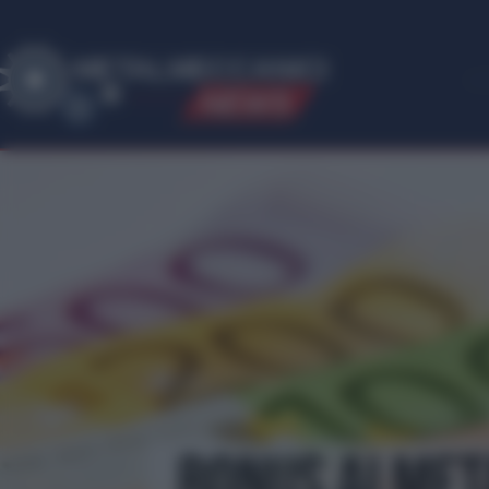
ME
T
ALMECCANICI
NEWS