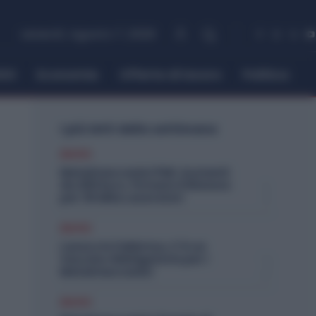
venerdì, Agosto 7, 2026
itti
Economia
Offerte di lavoro
Politica
I più letti della settimana
Diritti
Metalmeccanici PMI: Aumenti
da 200 Euro. Firmato il Rinnovo
per 36 Mila Lavoratori
Diritti
Lavoro in Fabbrica, C’è un
Vaccino Obbligatorio per i
Metalmeccanici
Diritti