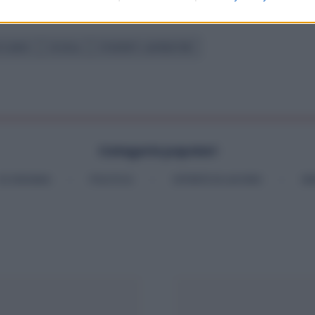
zioni presenti sul sito web dell’ente bilaterale EBM.
CANICI
SCUOLA
STUDENTI LAVORATORI
Categorie popolari
ECONOMIA
POLITICA
OFFERTE DI LAVORO
SE