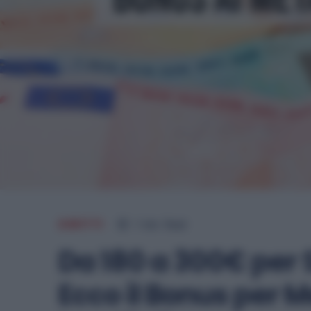
DIRITTI
1
min.
Read
Da 180 a 300€ per 
Ecco il Bonus per 