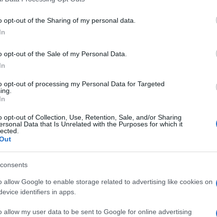
including but not limited to your visit or usage behaviour. You may click 
sità: requisiti e
 to Google and its third-party tags to use your data for below specifi
o opt-out of the Sharing of my personal data.
ogle consent section.
In
o opt-out of the Sale of my Personal Data.
ico
2025/2026
, il contributo EBM sarà di
300 euro
. Per
In
euro
.
to opt-out of processing my Personal Data for Targeted
ing.
BM non può chiedere il sussidio per l’anno accademico
In
o opt-out of Collection, Use, Retention, Sale, and/or Sharing
ersonal Data that Is Unrelated with the Purposes for which it
lected.
maggio
.
Out
consents
o allow Google to enable storage related to advertising like cookies on
evice identifiers in apps.
e con l’indicazione dell’anno accademico
o allow my user data to be sent to Google for online advertising