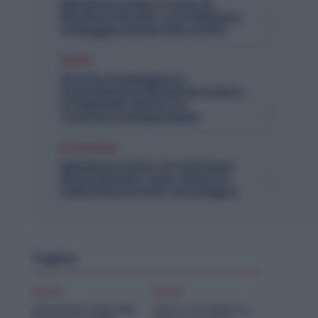
Metalmeccanici, Premio di
Risultato Più Alto con il Welfare:
la Maggiorazione Sale al 30%
Diritti
Quanto Guadagna un
Assemblatore Metalmeccanico:
lo Stipendio Giusto tra
Contratto ed Esperienza
Economia
Metalmeccanici, AI e Software
Rivoluzionano l’Auto: Nasce in
Italia il Nuovo Polo Tecnologico
Topics
Diritti
Diritti
Metalmeccanici PMI:
Lavoro in Fabbrica,