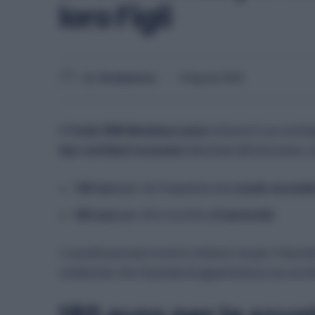
loro Figli
By
Redazione
8 Agosto 2025
Il
Fondo EBM Metalmeccanici
rinnova il suo sosteg
due contributi economici
destinati all’istruzione, 
180 euro
per chi frequenta una
scuola secondar
300 euro
per chi è iscritto all’
università
I sussidi possono essere richiesti sia per il lavora
condizione che l’azienda di appartenenza sia iscrit