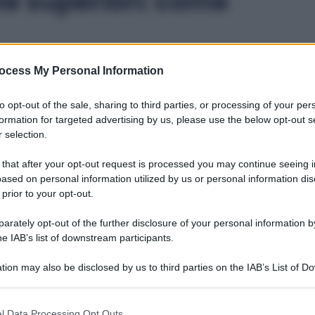
le superiori: come
ie superiori per l’anno scolastico
2025/2026
. In questo
ocess My Personal Information
colastico precedente (
2024/2025
) resta valido
to opt-out of the sale, sharing to third parties, or processing of your per
formation for targeted advertising by us, please use the below opt-out s
 selection.
embre al 15 marzo
. Ogni figlio richiede una richiesta
 that after your opt-out request is processed you may continue seeing i
ased on personal information utilized by us or personal information dis
 prior to your opt-out.
rately opt-out of the further disclosure of your personal information by
igitalmente tramite codice OTP
he IAB’s list of downstream participants.
attesti la frequenza scolastica
tion may also be disclosed by us to third parties on the IAB’s List of 
 that may further disclose it to other third parties.
esempio stato di famiglia, ISEE, certificato di nascita)
 that this website/app uses one or more Google services and may gath
l Data Processing Opt Outs