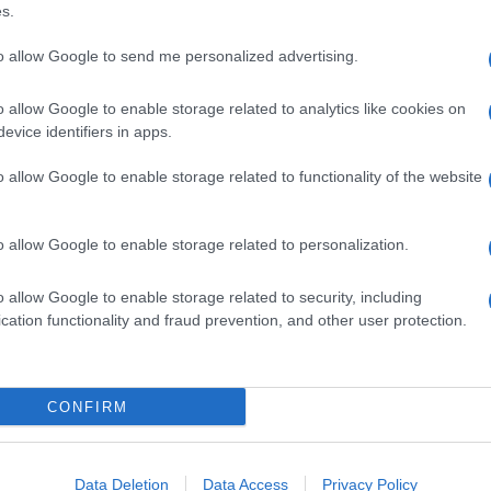
s.
indicato per la scuola
to allow Google to send me personalized advertising.
 di cosa si tratta,
o allow Google to enable storage related to analytics like cookies on
evice identifiers in apps.
o allow Google to enable storage related to functionality of the website
tuito da
Unionmeccanica Confapi
,
Fiom-Cgil
,
Fim-Cisl
ionale applicato alle imprese metalmeccaniche e
o allow Google to enable storage related to personalization.
si applica ai lavoratori a cui si applica il CCNL
rtigiani (
che hanno il proprio sistema di enti
o allow Google to enable storage related to security, including
cation functionality and fraud prevention, and other user protection.
sanitarie, economiche e sociali – ai lavoratori
 tenute al versamento dei contributi EBM:
i lavoratori
CONFIRM
l’ente è visibile in Busta paga.
Data Deletion
Data Access
Privacy Policy