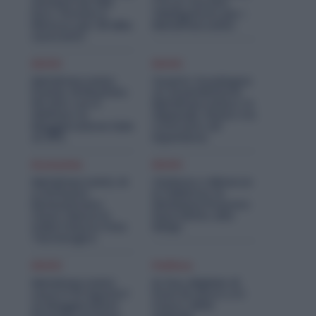
Aumenti da 200
C’è un Vaccino
Euro. Firmato il
Obbligatorio per i
Rinnovo per 36 Mila
Metalmeccanici
Lavoratori
Diritti
Diritti
Metalmeccanici,
Quanto Guadagna
Premio di Risultato
un Assemblatore
Più Alto con il
Metalmeccanico: lo
Welfare: la
Stipendio Giusto tra
Maggiorazione Sale
Contratto ed
al 30%
Esperienza
Economia
Diritti
Metalmeccanici, AI
Violenza o Minacce
e Software
in Fabbrica: le
Rivoluzionano
Dimissioni Possono
l’Auto: Nasce in
Dare Diritto alla
Italia il Nuovo Polo
NASpI
Tecnologico
Diritti
Politica
Metalmeccanici,
Ex Ilva, Migliaia di
Lavori il 15 Agosto?
Posti di Lavoro e il
Le Maggiorazioni
Futuro delle