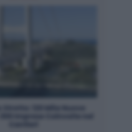
o Stretto: 120 Mila Nuove
 300 Imprese Coinvolte nei
Cantieri