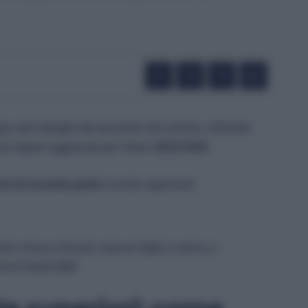
no alle famiglie dei lavoratori del settore, offrendo
con importi aggiornati per l’anno
2025/2026
:
ia di secondo grado
(scuola superiore)
tore stesso che per ciascun figlio a carico, a
ta al fondo EBM.