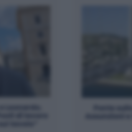
 e Leonardo.
Ponte sull
osti di lavoro
Assunzioni e
sul tavolo”