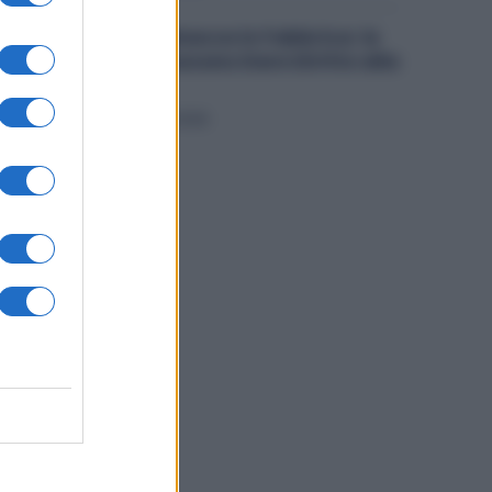
Violenza o Minacce in Fabbrica: le
Dimissioni Possono Dare Diritto alla
NASpI
Diritti
5 Agosto 2026