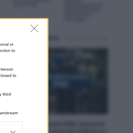
Possono Arrivare
Aziende
Fino al 75%
Metalmeccaniche:
Perché il Rilancio
dell’Acciaio è
Strategico
Articoli correlati
sonal or
ection to
nterest-
closed to
 third
Downstream
Metalmeccanici PMI: Aumenti
er and store
da 200 Euro. Firmato il Rinnovo