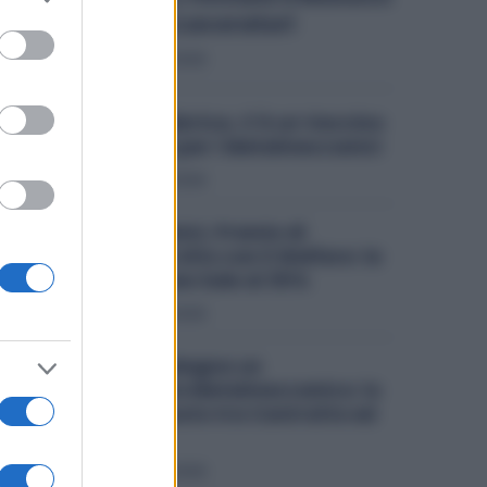
to grant or
per 36 Mila Lavoratori
ed purposes
Diritti
7 Agosto 2026
Lavoro in Fabbrica, C’è un Vaccino
Obbligatorio per i Metalmeccanici
Diritti
7 Agosto 2026
Metalmeccanici, Premio di
Risultato Più Alto con il Welfare: la
Maggiorazione Sale al 30%
Diritti
6 Agosto 2026
Quanto Guadagna un
Assemblatore Metalmeccanico: lo
Stipendio Giusto tra Contratto ed
Esperienza
Diritti
6 Agosto 2026