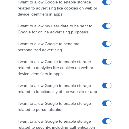
I want to allow Google to enable storage
NEWS
related to advertising like cookies on web or
device identifiers in apps.
I want to allow my user data to be sent to
ABOUT US
CONTACT
CAREERS
PRIVACY POLICY
Google for online advertising purposes.
Metalmeccanici News - Il portale di informazione sul mondo
I want to allow Google to send me
personalized advertising.
della Metalmeccanica, Installazione di Impianti, Automotive e
Componentistica. Nel sito é presente una sezione specifica
I want to allow Google to enable storage
con le Offerte di Lavoro dedicate alle professionalità della
related to analytics like cookies on web or
device identifiers in apps.
filiera. Metalmeccanici News non è una testata giornalistica, in
quanto viene aggiornato senza alcuna periodicità. Non può
I want to allow Google to enable storage
related to functionality of the website or app.
pertanto considerarsi un prodotto editoriale ai sensi della legge
n. 62 del 07.03.2001
I want to allow Google to enable storage
related to personalization.
Metalmeccanici News è di proprietà di Nevera Editore s.r.l. via
I want to allow Google to enable storage
Tiburtina, 5 - 00185 Roma
related to security, including authentication