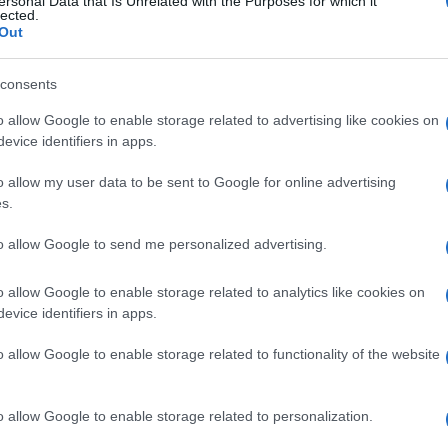
ersonal Data that Is Unrelated with the Purposes for which it
lected.
Out
duatorie e istruzioni
consents
o allow Google to enable storage related to advertising like cookies on
evice identifiers in apps.
ri sono consultabili sui portali istituzionali:
o allow my user data to be sent to Google for online advertising
s.
Regione Siciliana
to allow Google to send me personalized advertising.
o allow Google to enable storage related to analytics like cookies on
evice identifiers in apps.
e finale: chi presenterà correttamente la
o allow Google to enable storage related to functionality of the website
 casa un aiuto economico prezioso, fino a 5.000 euro.
o allow Google to enable storage related to personalization.
À
SICILIA