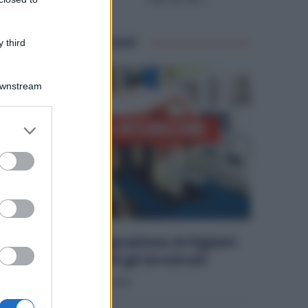
Articoli correlati
 third
Downstream
er and store
to grant or
ed purposes
Cassa Integrazione Artigiani
FSBA: Pagati gli Arretrati
Diritti
8 Agosto 2026