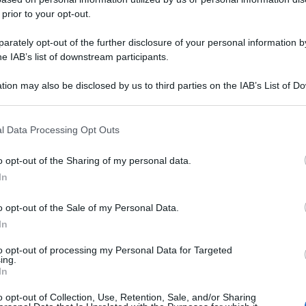
 prior to your opt-out.
rately opt-out of the further disclosure of your personal information by
ni sul territorio regionale, con
ISEE inferiore a 5.000
he IAB’s list of downstream participants.
 contro le situazioni di povertà e disagio, come
tion may also be disclosed by us to third parties on the IAB’s List of 
, che ha parlato di “una misura concreta, pensata per
 that may further disclose it to other third parties.
 that this website/app uses one or more Google services and may gath
l Data Processing Opt Outs
including but not limited to your visit or usage behaviour. You may click 
ere il contributo
 to Google and its third-party tags to use your data for below specifi
o opt-out of the Sharing of my personal data.
ogle consent section.
In
stazione rilasciata dal Comune di residenza,
o opt-out of the Sale of my Personal Data.
o. L’upload va effettuato
esclusivamente attraverso
In
 SPID di livello 2 o Carta Nazionale dei Servizi
to opt-out of processing my Personal Data for Targeted
ing.
In
e 2025 comporterà l’esclusione automatica dal
o opt-out of Collection, Use, Retention, Sale, and/or Sharing
 devono agire subito per non perdere questa ultima