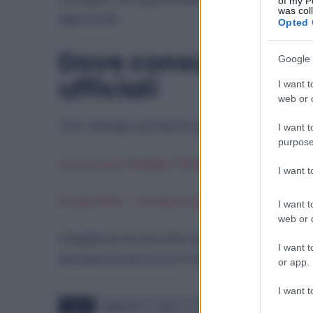
of my P
was col
opportunità.
Opted 
Dove consultare gra
Google 
ufficiali
I want t
web or d
Tutti i dettagli e gli elenchi aggiornati dei beneficia
I want t
purpose
Assessorato Famiglia, Politiche Sociali e Lavoro – 
I want 
Portale IRFIS – Contributo di Solidarietà
I want t
web or d
Il Reddito di Povertà 2025 entra così nella sua fas
I want t
documentazione entro il 9 ottobre
potrà portare a
or app.
I want t
TAGS
FAMIGLIE
IRFIS
ISEE
REDDITO DI POVERT