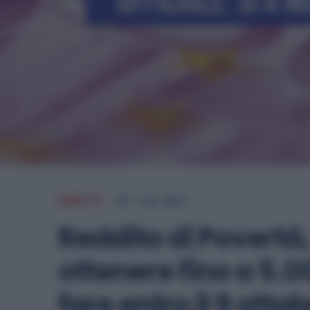
DIRITTI
1
min.
Read
Reddito di Povertà,
ottenere fino a 5.
fare entro il 9 otto