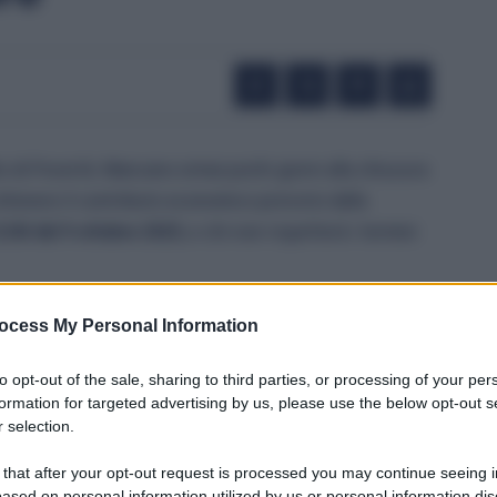
o di Povertà. Mancano ormai pochi giorni alla chiusura
ottenere il contributo economico previsto dalla
12:00 del 9 ottobre 2025
, e chi non rispetterà i termini
5.000 euro per 939
ocess My Personal Information
to opt-out of the sale, sharing to third parties, or processing of your per
formation for targeted advertising by us, please use the below opt-out s
 selection.
pprovato lo scorso giugno, la Regione ha potuto
uovi nuclei familiari aventi diritto al contributo.
 that after your opt-out request is processed you may continue seeing i
rduto, e rappresenta un aiuto concreto per le famiglie
ased on personal information utilized by us or personal information dis