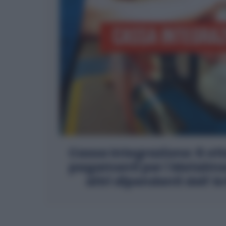
Cassa Integrazione: 6 ott
pagamenti per i Metalmec
altri dipendenti dell’A