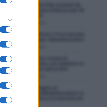
Metalmeccanici PMI: Aumenti da
200 Euro. Firmato il Rinnovo per 36
Mila Lavoratori
Diritti
7 Agosto 2026
Lavoro in Fabbrica, C’è un Vaccino
Obbligatorio per i Metalmeccanici
Diritti
7 Agosto 2026
Metalmeccanici, Premio di
Risultato Più Alto con il Welfare: la
Maggiorazione Sale al 30%
Diritti
6 Agosto 2026
Quanto Guadagna un
Assemblatore Metalmeccanico: lo
Stipendio Giusto tra Contratto ed
Esperienza