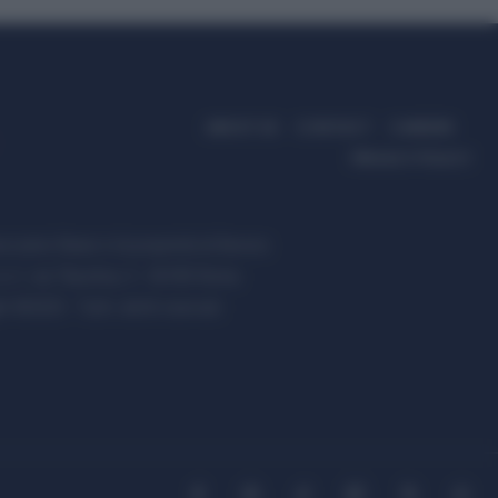
ABOUT US
CONTACT
CAREERS
PRIVACY POLICY
ccanici News è di proprietà di Nevera
s.r.l. via Tiburtina, 5 - 00185 Roma
t ©2025 - Tutti i diritti riservati