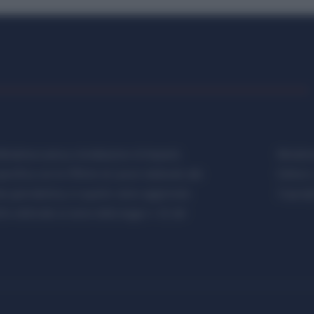
etalmeccanica, Installazione di Impianti,
Metalme
cifica con le Offerte di Lavoro dedicate alle
Editore 
a giornalistica, in quanto viene aggiornato
Copyrigh
 editoriale ai sensi della legge n. 62 del