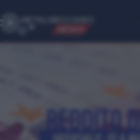
ME
T
ALMECCANICI
NEWS