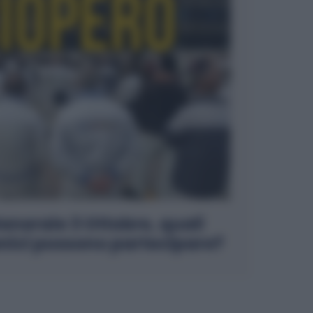
enerale 3 Ottobre, quali
ici possono partecipare?