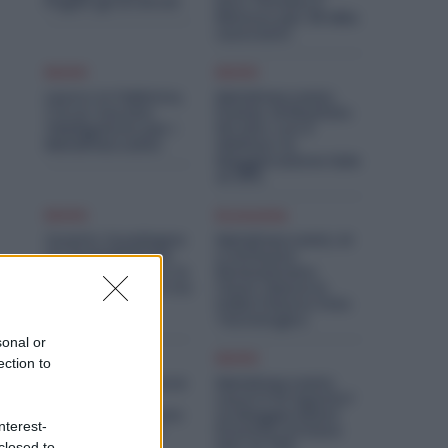
Pagati gli Arretrati
Euro. Firmato il
Rinnovo per 36 Mila
Lavoratori
Diritti
Diritti
Lavoro in Fabbrica,
Metalmeccanici,
C’è un Vaccino
Premio di Risultato
Obbligatorio per i
Più Alto con il
Metalmeccanici
Welfare: la
Maggiorazione Sale
al 30%
Diritti
Economia
Quanto Guadagna
Metalmeccanici, AI
un Assemblatore
e Software
Metalmeccanico: lo
Rivoluzionano
Stipendio Giusto tra
l’Auto: Nasce in
Contratto ed
Italia il Nuovo Polo
Esperienza
Tecnologico
sonal or
Diritti
Diritti
ection to
Violenza o Minacce
Metalmeccanici,
in Fabbrica: le
Lavori il 15 Agosto?
Dimissioni Possono
Le Maggiorazioni
nterest-
Dare Diritto alla
Possono Arrivare
NASpI
Fino al 75%
closed to