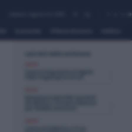
sabato, Agosto 8, 2026
itti
Economia
Offerte di lavoro
Politica
I più letti della settimana
Diritti
Cassa Integrazione Artigiani
FSBA: Pagati gli Arretrati
Diritti
Metalmeccanici PMI: Aumenti
da 200 Euro. Firmato il Rinnovo
per 36 Mila Lavoratori
Diritti
Lavoro in Fabbrica, C’è un