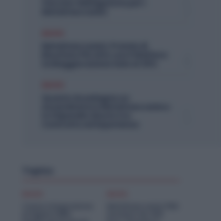
Vaccino Obbligatorio per i
Metalmeccanici
Diritti
Metalmeccanici, Premio di
Risultato Più Alto con il Welfare:
la Maggiorazione Sale al 30%
Diritti
Quanto Guadagna un
Assemblatore Metalmeccanico:
lo Stipendio Giusto tra
Contratto ed Esperienza
Topics
Diritti
Diritti
Cassa Integrazione
Metalmeccanici PMI:
Artigiani FSBA:
Aumenti da 200