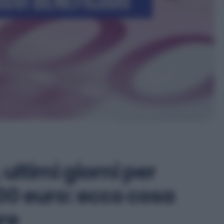
 ultimi giorni per
000 euro: ecco cosa
bre