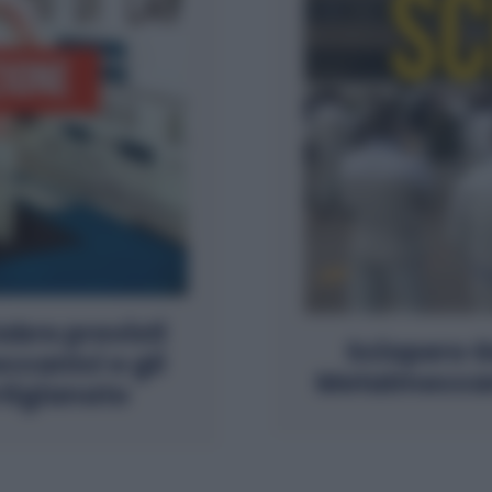
obre previsti
Sciopero G
canici e gli
Metalmeccan
rtigianato