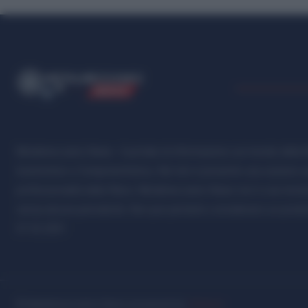
ME
T
ALMECCANICI
NEWS
Metalmeccanici News - Il portale di informazione sul mondo della M
Automotive e Componentistica. Nel sito é presente una sezione spe
professionalità della filiera. Metalmeccanici News non è una testat
senza alcuna periodicità. Non può pertanto considerarsi un prodotto
07.03.2001
© Metalmeccanici News powered by
inNubes