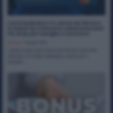
Carta Dedicata a Te, Bonus da 100 Euro
in Stand-by: il Governo valuta Interventi
Più Ampi per Famiglie e Lavoratori
Politica
7 Giugno 2026
L’ipotesi di una nuova ricarica da 100 euro sulla Carta
Dedicata a Te sembra allontanarsi, almeno per il
momento....