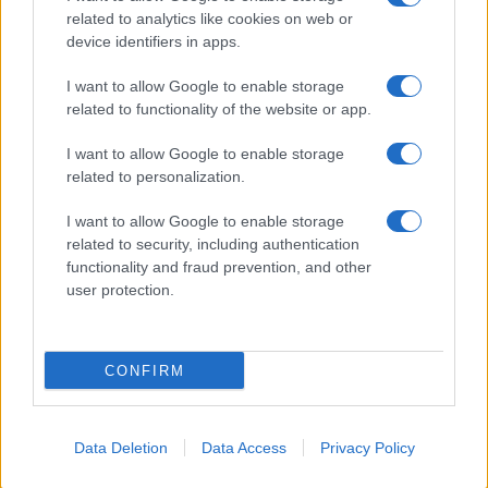
con le Offerte di Lavoro dedicate alle professionalità della
related to analytics like cookies on web or
device identifiers in apps.
filiera. Metalmeccanici News non è una testata giornalistica, in
quanto viene aggiornato senza alcuna periodicità. Non può
I want to allow Google to enable storage
related to functionality of the website or app.
pertanto considerarsi un prodotto editoriale ai sensi della legge
n. 62 del 07.03.2001
I want to allow Google to enable storage
related to personalization.
Metalmeccanici News è di proprietà di Nevera Editore s.r.l. via
I want to allow Google to enable storage
Tiburtina, 5 - 00185 Roma
related to security, including authentication
Copyright ©2025 - Tutti i diritti riservati
functionality and fraud prevention, and other
user protection.
CONFIRM
© Metalmeccanici News powered by
inNubes
Data Deletion
Data Access
Privacy Policy