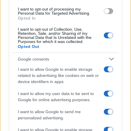
Imprese
use your data for below specified purposes in below Google
I want to opt-out of processing my
consent section.
Politica
20 Maggio 2025
Personal Data for Targeted Advertising.
Opted In
Il Piano Nazionale di Ripresa e Resilienza cambia rotta:
meno investimenti nelle infrastrutture di ricarica elettrica,
I want to opt-out of Collection, Use,
Retention, Sale, and/or Sharing of my
più risorse per...
Personal Data that Is Unrelated with the
Purposes for which it was collected.
Opted Out
Google consents
ME
T
ALMECCANICI
I want to allow Google to enable storage
NEWS
related to advertising like cookies on web or
device identifiers in apps.
I want to allow my user data to be sent to
ABOUT US
CONTACT
CAREERS
PRIVACY POLICY
Google for online advertising purposes.
Metalmeccanici News - Il portale di informazione sul mondo
I want to allow Google to send me
personalized advertising.
della Metalmeccanica, Installazione di Impianti, Automotive e
Componentistica. Nel sito é presente una sezione specifica
I want to allow Google to enable storage