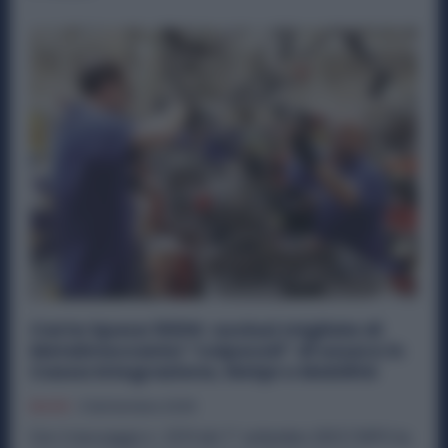
Carta Spesa 500€: esclusi migliaia di
Metalmeccanici “colpevoli” di essere in
Cassa Integrazione, NASpI o Mobilità
Diritti
3 Settembre 2025
Con il messaggio n. 2519 del 1° settembre 2025 l’INPS ha