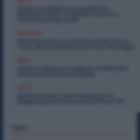
Diritti
Quanto Guadagna un Assemblatore
Metalmeccanico: lo Stipendio Giusto tra
Contratto ed Esperienza
Economia
Metalmeccanici, AI e Software Rivoluzionano
l’Auto: Nasce in Italia il Nuovo Polo Tecnologico
Diritti
Violenza o Minacce in Fabbrica: le Dimissioni
Possono Dare Diritto alla NASpI
Diritti
Metalmeccanici, Lavori il 15 Agosto? Le
Maggiorazioni Possono Arrivare Fino al 75%
Topics