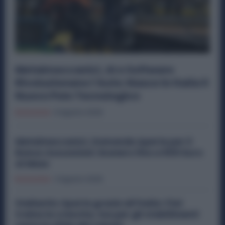
Metalmeccanici, AI e Software
Rivoluzionano l’Auto: Nasce in Italia il
Nuovo Polo Tecnologico
Economia
6 Agosto 2026
Metalmeccanici, Domande Aperte per il
Bonus Assunzioni: Esonero fino a 500 Euro
al Mese
Economia
3 Agosto 2026
Stellantis riparte grazie all’Italia: Fiat
traina la crescita, ma per gli stabilimenti