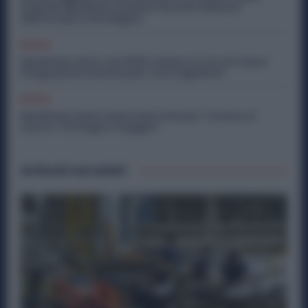
Aziende Metalmeccaniche: Perché il Rilancio
dell’Acciaio è Strategico
Diritti
Metalmeccanici, nel 2026 Calano le Ore di Cassa
Integrazione Autorizzate: Cosa Significa?
Diritti
Metalmeccanici, Ferie Interrotte per Tornare al
Lavoro: Chi Paga il Viaggio?
Articoli correlati