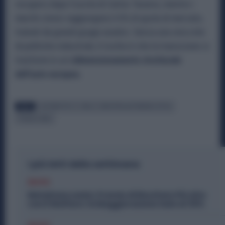
recupero dopo l’uscita di Carlos Tavares, mentre i
marchi cinesi raggiungono il 6% di quota di mercato,
trainati da grandi gruppi asiatici. Senza una vera rete
di politiche industriali, il rischio è che la transizione si
trasformi in un
ridimensionamento strutturale
dell’auto europea.
TAGS
AUTOMOTIVE
CINA
INDUSTRIA AUTOMOBILISTICA
PRODUZIONE
I più letti della settimana
Diritti
Metalmeccanici, Premio di Risultato Più Alto
con il Welfare: la Maggiorazione Sale al 30%