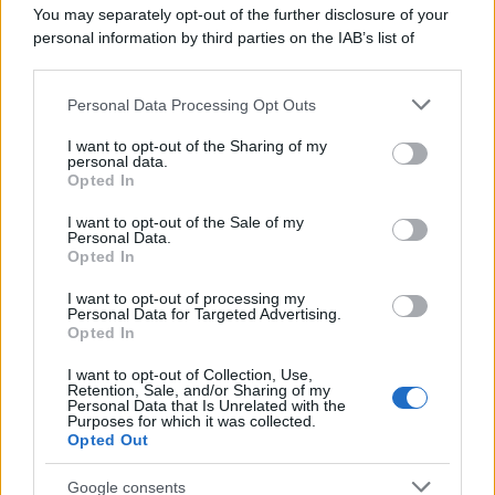
You may separately opt-out of the further disclosure of your
personal information by third parties on the IAB’s list of
downstream participants.
Personal Data Processing Opt Outs
This information may also be disclosed by us to third parties
PREVIOUS ARTICLE
NEXT ARTICLE
on the IAB’s List of Downstream Participants that may further
I want to opt-out of the Sharing of my
disclose it to other third parties.
personal data.
Opted In
Please note that this website/app uses one or more Google
services and may gather and store information including but
I want to opt-out of the Sale of my
Personal Data.
not limited to your visit or usage behaviour. You may click to
Opted In
grant or deny consent to Google and its third-party tags to
use your data for below specified purposes in below Google
Stipendi da 2.500 Euro
I want to opt-out of processing my
per Chi Lavora su Turni:
consent section.
Personal Data for Targeted Advertising.
Fondo Cometa, oltre 530
la Guida per gli Operai
Opted In
mila iscritti e 8 Euro
Ridistribuiti ai
Metalmeccanici
I want to opt-out of Collection, Use,
Retention, Sale, and/or Sharing of my
Personal Data that Is Unrelated with the
Purposes for which it was collected.
Opted Out
Google consents