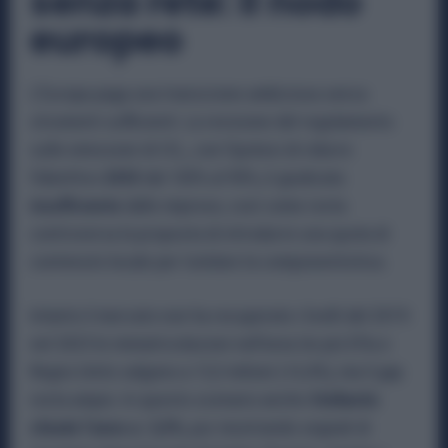
senza rete: il nodo
europeo
L’Europa paga una transizione ambiziosa senza
strumenti sufficienti. La revisione del regolamento
sulle emissioni di CO₂, con l’ipotesi di ridurre
l’obiettivo
2035
dal 100% al 90%, è giudicata
insufficiente
dalle imprese, così come resta
controversa la proposta di introdurre una quota di
contenuto locale per tutelare la componentistica.
Intanto il mercato non ha recuperato i livelli del 2019:
nel 2025 le immatricolazioni nell’area Ue più Efta e
Regno Unito salgono a 13,3 milioni (+2,4%), ma il gap
resta ampio. In questo scenario anche
Stellantis
chiude l’anno a -3,9%
, pur mostrando segnali di