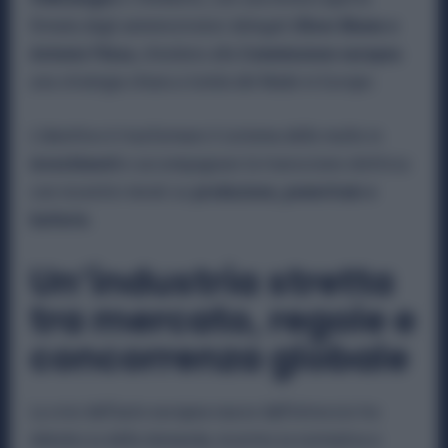
firmata dagli amministratori delegati
Oliver Blume e
Antonio Filosa
, chiedono alla
Commissione europea
una strategia chiara a tutela del Made in Europe.
L’obiettivo è trasformare il sistema delle multe in
investimenti
e accompagnare la transizione elettrica
con incentivi mirati su
produzione, powertrain e
batterie.
Un’industria stretta
tra mercato, regole e
concorrenza globale
La crisi dell’auto europea nasce dall’intreccio tra
debolezza della domanda, incertezza normativa e