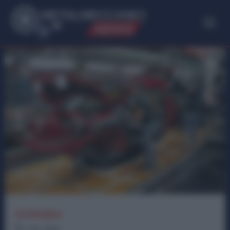
ME
T
ALMECCANICI
NEWS
ECONOMIA
1
min.
Read