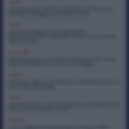
Diritti
Metalmeccanici, Premio di Risultato Più Alto con il
Welfare: la Maggiorazione Sale al 30%
Diritti
Quanto Guadagna un Assemblatore
Metalmeccanico: lo Stipendio Giusto tra Contratto
ed Esperienza
Economia
Metalmeccanici, AI e Software Rivoluzionano l’Auto:
Nasce in Italia il Nuovo Polo Tecnologico
Diritti
Violenza o Minacce in Fabbrica: le Dimissioni Possono
Dare Diritto alla NASpI
Diritti
Metalmeccanici, Lavori il 15 Agosto? Le Maggiorazioni
Possono Arrivare Fino al 75%
Politica
Ex Ilva, Migliaia di Posti di Lavoro e il Futuro delle