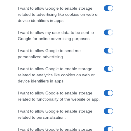
ME
T
ALMECCANICI
I want to allow Google to enable storage
NEWS
related to advertising like cookies on web or
device identifiers in apps.
I want to allow my user data to be sent to
ABOUT US
CONTACT
CAREERS
PRIVACY POLICY
Google for online advertising purposes.
Metalmeccanici News - Il portale di informazione sul mondo
I want to allow Google to send me
personalized advertising.
della Metalmeccanica, Installazione di Impianti, Automotive e
Componentistica. Nel sito é presente una sezione specifica
I want to allow Google to enable storage
con le Offerte di Lavoro dedicate alle professionalità della
related to analytics like cookies on web or
device identifiers in apps.
filiera. Metalmeccanici News non è una testata giornalistica, in
quanto viene aggiornato senza alcuna periodicità. Non può
I want to allow Google to enable storage
related to functionality of the website or app.
pertanto considerarsi un prodotto editoriale ai sensi della legge
n. 62 del 07.03.2001
I want to allow Google to enable storage
related to personalization.
Metalmeccanici News è di proprietà di Nevera Editore s.r.l. via
I want to allow Google to enable storage