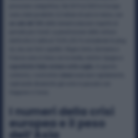
pressione competitiva. Dal 2019 al 2025 in Europa
sono state prodotte 3,5 milioni di auto in meno, con
un calo del 16%
delle immatricolazioni rispetto al
periodo pre-Covid. La penetrazione delle vetture
elettriche è salita al 19,5% (29,1% includendo le plug-
in), ma con forti squilibri: Regno Unito, Germania e
Francia sono in linea con la media, mentre Spagna e
soprattutto Italia restano sotto soglia.
In questo
contesto, i costruttori
cinesi
avanzano rapidamente,
replicando dinamiche già viste in passato con
Giappone e Corea.
I numeri della crisi
europea e il peso
dell’Asia