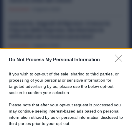
resta la sfida dei volumi
Economia
2 Agosto 2026
Industria, Segnali di Ripresa: Cresce la
Fiducia delle Imprese, Ma Restano le
Difficoltà nel Trovare Lavoratori
Economia
1 Agosto 2026
Metalmeccanici, Subito 8 Ore di Sciopero in
Do Not Process My Personal Information
Tutti gli Stabilimenti Ex Ilva: Sindacati in
Campo
If you wish to opt-out of the sale, sharing to third parties, or
processing of your personal or sensitive information for
Economia
29 Luglio 2026
targeted advertising by us, please use the below opt-out
section to confirm your selection.
Please note that after your opt-out request is processed you
Categorie popolari
may continue seeing interest-based ads based on personal
information utilized by us or personal information disclosed to
DIRITTI
ECONOMIA
POLITICA
OFFERTE DI LAVORO
third parties prior to your opt-out.
SENZA CATEGORIA