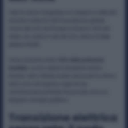
I dati di settore fotografano un comparto in difficoltà:
nel primo semestre 2025 la produzione globale
cresce del 3,5%, ma l’Europa si ferma al 15,9% del
totale, con volumi in calo del 2,6%, mentre la
Cina
corre a +12,3%
.
L’Asia concentra ormai il
60% della produzione
mondiale.
La crisi colpisce duramente anche i
fornitori: oltre 100mila esuberi annunciati tra 2024 e
2025, circa 142 al giorno, segno di una
ristrutturazione profonda che procede senza un
adeguato sostegno pubblico.
Transizione elettrica