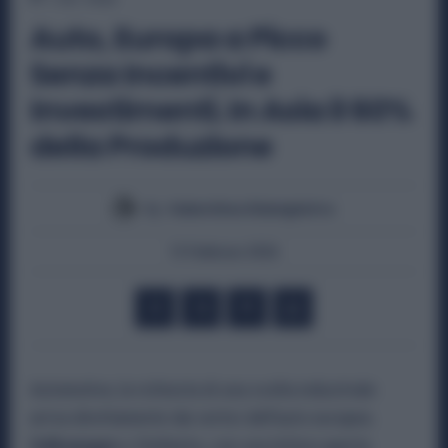
Auto, Europa a Picco
Senza Incentivi e
Investimenti. In Asia il 60%
della Produzione
By
Valentina Giampietro
15 Febbraio 2026
Automotive, la richiesta di una svolta industriale
arriva direttamente dai vertici dell’auto europea.
Volkswagen
e Stellantis, con una lettera aperta