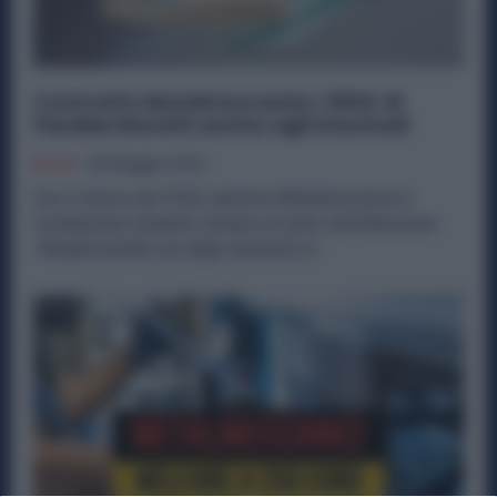
Contratto Metalmeccanici, 250€ di
Flexible Benefit anche agli Interinali
Diritti
28 Maggio 2026
Con il rinnovo del CCNL Industria Metalmeccanica e
Installazione Impianti, tornano al centro dell’attenzione
i flexible benefit, uno degli strumenti di...