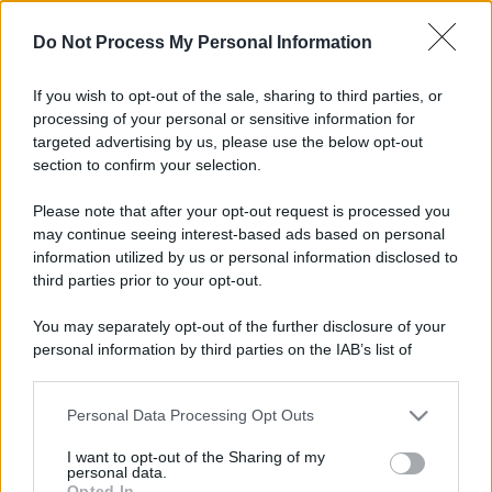
Do Not Process My Personal Information
If you wish to opt-out of the sale, sharing to third parties, or
processing of your personal or sensitive information for
CCNL Metalmeccanici: cosa sono i
targeted advertising by us, please use the below opt-out
Flexible Benefits e perché ora valgono
section to confirm your selection.
250 euro
Please note that after your opt-out request is processed you
Diritti
27 Novembre 2025
may continue seeing interest-based ads based on personal
Il rinnovo del CCNL Federmeccanica–Assistal 2025–
information utilized by us or personal information disclosed to
2028 introduce un segnale chiaro: rafforzare il welfare
third parties prior to your opt-out.
aziendale come strumento concreto a sostegno dei
lavoratori.Tra...
You may separately opt-out of the further disclosure of your
personal information by third parties on the IAB’s list of
downstream participants.
Personal Data Processing Opt Outs
This information may also be disclosed by us to third parties
ME
T
ALMECCANICI
on the IAB’s List of Downstream Participants that may further
I want to opt-out of the Sharing of my
disclose it to other third parties.
NEWS
personal data.
Opted In