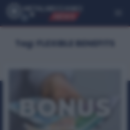
ME
T
ALMECCANICI
NEWS
Tag:
FLEXIBLE BENEFITS