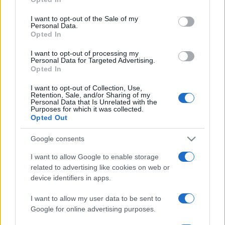
Please note that this website/app uses one or more Google
services and may gather and store information including but
I want to opt-out of the Sale of my
Personal Data.
not limited to your visit or usage behaviour. You may click to
ABOUT US
CONTACT
CAREERS
PRIVACY POLICY
Opted In
grant or deny consent to Google and its third-party tags to
use your data for below specified purposes in below Google
I want to opt-out of processing my
Metalmeccanici News - Il portale di informazione sul mondo
consent section.
Personal Data for Targeted Advertising.
Opted In
della Metalmeccanica, Installazione di Impianti, Automotive e
Componentistica. Nel sito é presente una sezione specifica
I want to opt-out of Collection, Use,
Retention, Sale, and/or Sharing of my
con le Offerte di Lavoro dedicate alle professionalità della
Personal Data that Is Unrelated with the
Purposes for which it was collected.
filiera. Metalmeccanici News non è una testata giornalistica, in
Opted Out
quanto viene aggiornato senza alcuna periodicità. Non può
Google consents
pertanto considerarsi un prodotto editoriale ai sensi della legge
n. 62 del 07.03.2001
I want to allow Google to enable storage
related to advertising like cookies on web or
device identifiers in apps.
Metalmeccanici News è di proprietà di Nevera Editore s.r.l. via
Tiburtina, 5 - 00185 Roma
I want to allow my user data to be sent to
Google for online advertising purposes.
Copyright ©2025 - Tutti i diritti riservati