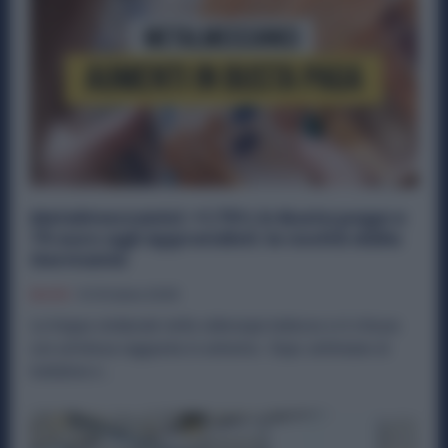
Metalmeccanici: +1,75% in Busta paga e
75 euro agli Apprendisti: le novità dalla
Germania
Diritti
9 Ottobre 2025
La tregua sindacale nella siderurgia tedesca si è chiusa
con un’intesa raggiunta in extremis. Dopo settimane di
trattative e...