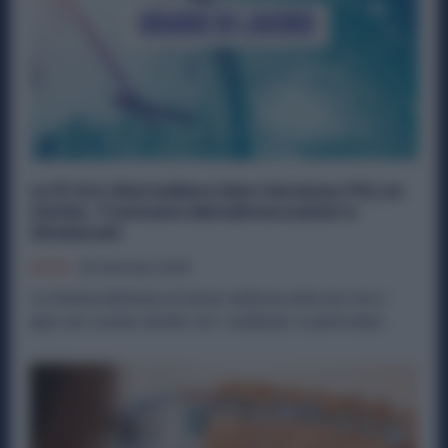
Le 8 Ore Giornaliere Non Saranno Più un
Limite. Tremano Metalmeccanici e
Sindacati
Diritti
30 Gennaio 2026
La riforma dell’orario di lavoro tedesca entra nel vivo e
apre uno scontro diretto con i sindacati, in particolare...