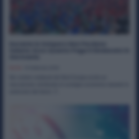
Durante lo Sciopero Non Perdono
Salario: Ecco Quanto Paga il Sindacato in
Germania
Diritti
14 Febbraio 2026
Nei sistemi sindacali del Nord Europa esiste un
meccanismo strutturato di sostegno economico durante le
astensioni dal lavoro. È...