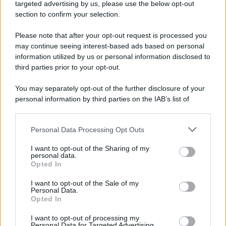
targeted advertising by us, please use the below opt-out
le...
section to confirm your selection.
Please note that after your opt-out request is processed you
may continue seeing interest-based ads based on personal
information utilized by us or personal information disclosed to
third parties prior to your opt-out.
You may separately opt-out of the further disclosure of your
personal information by third parties on the IAB’s list of
downstream participants.
Personal Data Processing Opt Outs
This information may also be disclosed by us to third parties
on the IAB’s List of Downstream Participants that may further
I want to opt-out of the Sharing of my
disclose it to other third parties.
personal data.
Opted In
Please note that this website/app uses one or more Google
services and may gather and store information including but
Ai Metalmeccanici la Quattordicesima o
I want to opt-out of the Sale of my
Personal Data.
not limited to your visit or usage behaviour. You may click to
un Premio per le Ferie: Ecco a Chi
Opted In
grant or deny consent to Google and its third-party tags to
Spettano
use your data for below specified purposes in below Google
I want to opt-out of processing my
consent section.
Diritti
2 Luglio 2025
Personal Data for Targeted Advertising.