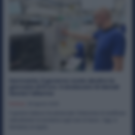
Germania, il governo vuole abolire la
giornata di 8 ore. Il sindacato IG Metall
lancia l’allarme
Politica
25 Agosto 2025
Il governo tedesco ha annunciato l’intenzione di modificare
radicalmente la normativa sugli orari di lavoro. Oggi, in
Germania, la regola...