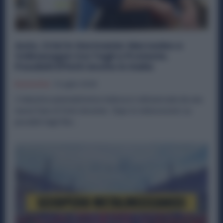
Auto, Crisi in Germania: Mercedes e
Volkswagen tra Tagli e Proteste.
Possibili Effetti Anche in Italia
Economia
3 Luglio 2026
L’industria automobilistica tedesca è attraversata da una
nuova fase di forte tensione. Dopo le indiscrezioni su
possibili tagli fino...