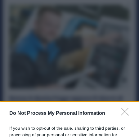
Bonus in Busta Paga oppure 8 Giorni di
Ferie in più ai Metalmeccanici: Firmato
Storico Accordo
Do Not Process My Personal Information
Diritti
4 Agosto 2025
If you wish to opt-out of the sale, sharing to third parties, or
Più soldi per i lavoratori metalmeccanici tedeschi. Lo
processing of your personal or sensitive information for
stabilisce l’accordo firmato a luglio 2025 tra IG Metall e