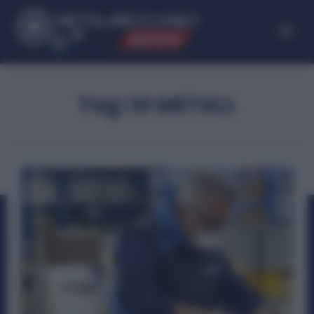
ME
T
ALMECCANICI
NEWS
Tag:
IG METALL