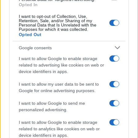
Opted In
I premi ferie sono somme aggiuntive che alcune aziende
riconoscono ai lavoratori in occasione della pausa estiva.
I want to opt-out of Collection, Use,
Retention, Sale, and/or Sharing of my
Servono a...
Personal Data that Is Unrelated with the
Purposes for which it was collected.
Opted Out
Google consents
ME
T
ALMECCANICI
I want to allow Google to enable storage
NEWS
related to advertising like cookies on web or
device identifiers in apps.
I want to allow my user data to be sent to
ABOUT US
CONTACT
CAREERS
PRIVACY POLICY
Google for online advertising purposes.
Metalmeccanici News - Il portale di informazione sul mondo
I want to allow Google to send me
personalized advertising.
della Metalmeccanica, Installazione di Impianti, Automotive e
Componentistica. Nel sito é presente una sezione specifica
I want to allow Google to enable storage
con le Offerte di Lavoro dedicate alle professionalità della
related to analytics like cookies on web or
device identifiers in apps.
filiera. Metalmeccanici News non è una testata giornalistica, in