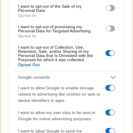
services and may gather and store information including but
I want to opt-out of the Sale of my
ABOUT US
CONTACT
CAREERS
PRIVACY POLICY
Personal Data.
not limited to your visit or usage behaviour. You may click to
Opted In
grant or deny consent to Google and its third-party tags to
use your data for below specified purposes in below Google
Metalmeccanici News - Il portale di informazione sul mondo
I want to opt-out of processing my
consent section.
Personal Data for Targeted Advertising.
della Metalmeccanica, Installazione di Impianti, Automotive e
Opted In
Componentistica. Nel sito é presente una sezione specifica
I want to opt-out of Collection, Use,
con le Offerte di Lavoro dedicate alle professionalità della
Retention, Sale, and/or Sharing of my
Personal Data that Is Unrelated with the
filiera. Metalmeccanici News non è una testata giornalistica, in
Purposes for which it was collected.
Opted Out
quanto viene aggiornato senza alcuna periodicità. Non può
pertanto considerarsi un prodotto editoriale ai sensi della legge
Google consents
n. 62 del 07.03.2001
I want to allow Google to enable storage
related to advertising like cookies on web or
device identifiers in apps.
Metalmeccanici News è di proprietà di Nevera Editore s.r.l. via
Tiburtina, 5 - 00185 Roma
I want to allow my user data to be sent to
Copyright ©2025 - Tutti i diritti riservati
Google for online advertising purposes.
I want to allow Google to send me