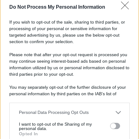
Do Not Process My Personal Information
If you wish to opt-out of the sale, sharing to third parties, or
processing of your personal or sensitive information for
targeted advertising by us, please use the below opt-out
DR Automobiles rilancia OSCA e Itala: i
section to confirm your selection.
Miti Italiani Ritornano su Strada [IL
PIANO]
Please note that after your opt-out request is processed you
Economia
21 Luglio 2025
may continue seeing interest-based ads based on personal
information utilized by us or personal information disclosed to
DR Automobiles annuncia il rilancio di OSCA, storico brand
third parties prior to your opt-out.
nato nel a Bologna dai fratelli Maserati dopo l’uscita
dalla...
You may separately opt-out of the further disclosure of your
personal information by third parties on the IAB’s list of
downstream participants.
Personal Data Processing Opt Outs
This information may also be disclosed by us to third parties
ME
T
ALMECCANICI
on the IAB’s List of Downstream Participants that may further
I want to opt-out of the Sharing of my
NEWS
disclose it to other third parties.
personal data.
Opted In
Please note that this website/app uses one or more Google