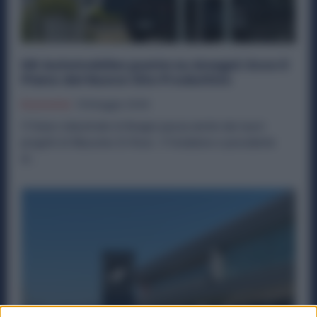
DR Automobiles punta su Anagni: Ecco il
Piano del Nuovo Sito Produttivo
Economia
19 Maggio 2026
Il futuro industriale di Anagni passa anche dai nuovi
progetti di Massimo Di Risio. Il fondatore e presidente
di...