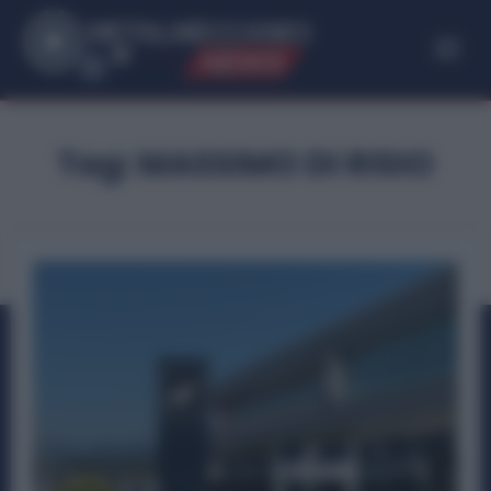
ME
T
ALMECCANICI
NEWS
Tag:
MASSIMO DI RISIO