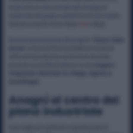
laziale avrà un ruolo centrale nella strategia di
espansione del gruppo, soprattutto nel nuovo piano
dedicato ai marchi storici italiani
Itala
e
Osca
.
Durante la presentazione del progetto “
Historic Italian
Brands”
, a Torino, Di Risio ha ribadito la volontà di
rafforzare la produzione sul territorio nazionale,
puntando su una filiera italiana e su una
maggiore
integrazione industriale tra sviluppo, logistica e
assemblaggio.
Anagni al centro del
piano industriale
Il passaggio più significativo riguarda proprio il