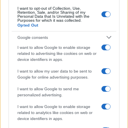
Reddito e le Regole INPS
italiano. Ecco il Prezzo e
Dettagli
I want to opt-out of Collection, Use,
Retention, Sale, and/or Sharing of my
Personal Data that Is Unrelated with the
Purposes for which it was collected.
Opted Out
Google consents
ME
T
ALMECCANICI
I want to allow Google to enable storage
NEWS
related to advertising like cookies on web or
device identifiers in apps.
I want to allow my user data to be sent to
ABOUT US
CONTACT
CAREERS
PRIVACY POLICY
Google for online advertising purposes.
Metalmeccanici News - Il portale di informazione sul mondo
I want to allow Google to send me
personalized advertising.
della Metalmeccanica, Installazione di Impianti, Automotive e
Componentistica. Nel sito é presente una sezione specifica
I want to allow Google to enable storage
con le Offerte di Lavoro dedicate alle professionalità della
related to analytics like cookies on web or
device identifiers in apps.
filiera. Metalmeccanici News non è una testata giornalistica, in