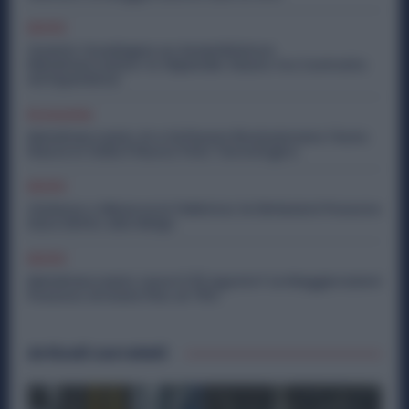
Diritti
Quanto Guadagna un Assemblatore
Metalmeccanico: lo Stipendio Giusto tra Contratto
ed Esperienza
Economia
Metalmeccanici, AI e Software Rivoluzionano l’Auto:
Nasce in Italia il Nuovo Polo Tecnologico
Diritti
Violenza o Minacce in Fabbrica: le Dimissioni Possono
Dare Diritto alla NASpI
Diritti
Metalmeccanici, Lavori il 15 Agosto? Le Maggiorazioni
Possono Arrivare Fino al 75%
Articoli correlati