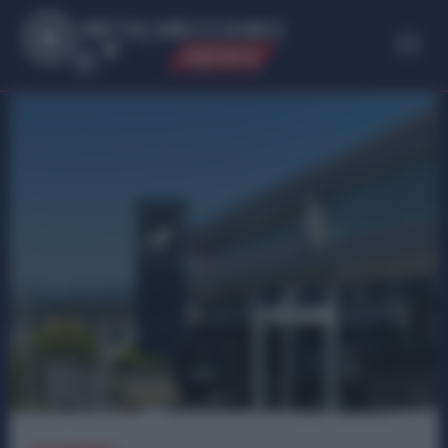
ME
T
ALMECCANICI
NEWS