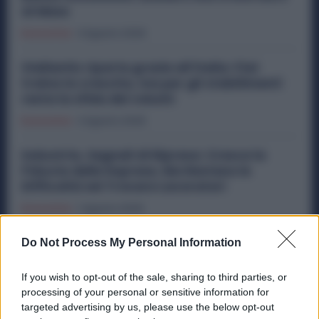
al Mese
Economia
3 Agosto 2026
Stellantis riparte grazie all’Italia: Fiat
traina la crescita, ma per gli stabilimenti
resta la sfida dei volumi
Economia
2 Agosto 2026
Industria, Segnali di Ripresa: Cresce la
Fiducia delle Imprese, Ma Restano le
Difficoltà nel Trovare Lavoratori
Economia
1 Agosto 2026
Metalmeccanici, Subito 8 Ore di Sciopero in
Do Not Process My Personal Information
Tutti gli Stabilimenti Ex Ilva: Sindacati in
Campo
If you wish to opt-out of the sale, sharing to third parties, or
processing of your personal or sensitive information for
Economia
29 Luglio 2026
targeted advertising by us, please use the below opt-out