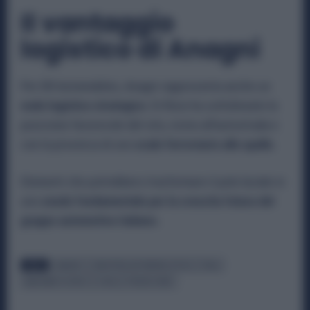
Il vantaggio
logistico di Anagni
Per DR Automobiles, Anagni rappresenta anche un
nodo
logistico strategico
. Di Risio ha sottolineato la
posizione favorevole del sito, vicino all’autostrada e
con la presenza di uno
scalo ferroviario alle spalle.
Elementi che potrebbero trasformare il polo laziale in
uno
snodo fondamentale per la crescita futura del
gruppo automotive italiano.
TAGS
ANAGNI
INDUSTRIA AUTOMOBILISTICA
ITALA
MASSIMO DI RISIO
OSCA
PRODUZIONE