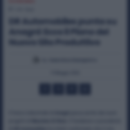
ECONOMIA
1
min.
Read
DR Automobiles punta su
Anagni: Ecco il Piano del
Nuovo Sito Produttivo
By
Valentina Giampietro
19 Maggio 2026
Il futuro industriale di
Anagni
passa anche dai nuovi
progetti di
Massimo Di Risio
. Il fondatore e presidente
di
DR Automobiles
ha infatti confermato che il sito