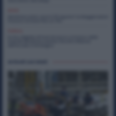
Dare Diritto alla NASpI
Diritti
Metalmeccanici, Lavori il 15 Agosto? Le Maggiorazioni
Possono Arrivare Fino al 75%
Politica
Ex Ilva, Migliaia di Posti di Lavoro e il Futuro delle
Aziende Metalmeccaniche: Perché il Rilancio
dell’Acciaio è Strategico
Articoli correlati