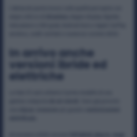
L’abitacolo punta invece sulla qualità percepita con
ampio utilizzo di
Alcantara
, doppio display digitale,
telecamere a 360 gradi, Android Auto e Apple CarPlay
wireless, sedili ventilati e numerosi sistemi ADAS.
In arrivo anche
versioni ibride ed
elettriche
La Itala 35 sarà soltanto il primo modello di una
gamma composta
da sei veicoli.
Sono già previste
una
citycar
,
crossover
più grandi e
motorizzazioni
elettrificate.
Arriveranno infatti versioni
full hybrid, plug-in, range