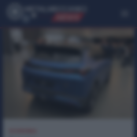
ME
T
ALMECCANICI
NEWS
ECONOMIA