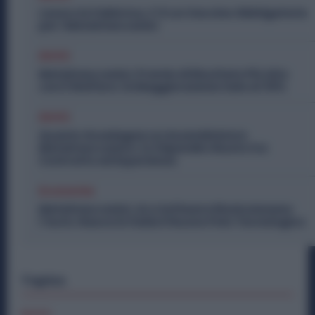
Lavoro in Fabbrica, C’è un Vaccino Obbligatorio
per i Metalmeccanici
Diritti
Metalmeccanici, Premio di Risultato Più Alto
con il Welfare: la Maggiorazione Sale al 30%
Diritti
Quanto Guadagna un Assemblatore
Metalmeccanico: lo Stipendio Giusto tra
Contratto ed Esperienza
Economia
Metalmeccanici, AI e Software Rivoluzionano
l’Auto: Nasce in Italia il Nuovo Polo Tecnologico
Topics
Diritti