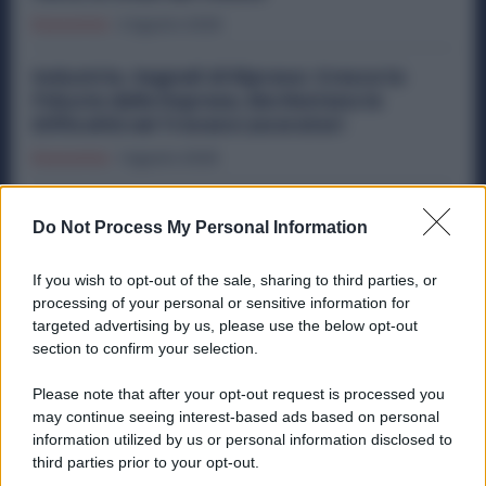
Economia
2 Agosto 2026
Industria, Segnali di Ripresa: Cresce la
Fiducia delle Imprese, Ma Restano le
Difficoltà nel Trovare Lavoratori
Economia
1 Agosto 2026
Metalmeccanici, Subito 8 Ore di Sciopero in
Do Not Process My Personal Information
Tutti gli Stabilimenti Ex Ilva: Sindacati in
Campo
If you wish to opt-out of the sale, sharing to third parties, or
Economia
29 Luglio 2026
processing of your personal or sensitive information for
targeted advertising by us, please use the below opt-out
section to confirm your selection.
Categorie popolari
Please note that after your opt-out request is processed you
may continue seeing interest-based ads based on personal
DIRITTI
ECONOMIA
POLITICA
OFFERTE DI LAVORO
information utilized by us or personal information disclosed to
SENZA CATEGORIA
third parties prior to your opt-out.