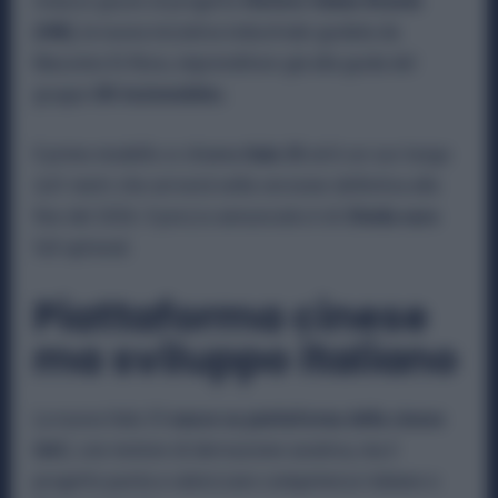
rinasce grazie al progetto
Historic Italian Brands
(HIB)
, la nuova iniziativa industriale guidata da
Massimo Di Risio, imprenditore già alla guida del
gruppo
DR Automobiles.
Il primo modello si chiama
Itala 35
ed è un suv lungo
4,41 metri che arriverà nella versione definitiva alla
fine del 2026. Il prezzo annunciato è di
35mila euro
full optional.
Piattaforma cinese
ma sviluppo italiano
La nuova Itala 35
nasce su piattaforma della cinese
GAC
, con motore di derivazione asiatica, ma il
progetto punta a valorizzare competenze italiane e