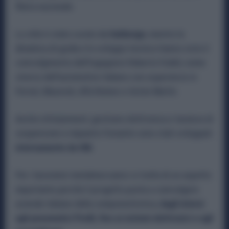
filiera nazionale.
Lo stile è stato curato da
Italdesign
, mentre la
dinamica di guida e lo sviluppo tecnico hanno visto il
coinvolgimento dell’ingegnere Roberto Fedeli, nome
storico dell’automotive italiano con esperienze in
Ferrari, Maserati, Alfa Romeo e Aston Martin.
Anche infotainment, gestione elettronica e taratura di
sospensioni e impianto frenante sono stati sviluppati
internamente da HIB.
Per i lavoratori metalmeccanici si tratta di un aspetto
importante perché il progetto punta a coinvolgere
aziende italiane della componentistica,
dagli interni
agli pneumatici Pirelli, fino ai sistemi elettronici e agli