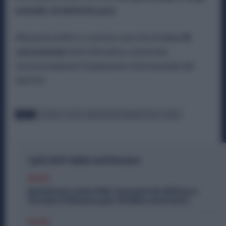
extender ed elettriche pure.
HIB punta inoltre a costruire una rete di
circa 50
concessionari
entro fine anno e ad avviare
successivamente l’espansione internazionale del
marchio.
TAGS
DR AUTO
HIB
INDUSTRIA AUTOMOBILISTICA
ITALA
I più letti della settimana
Diritti
Metalmeccanici PMI: Aumenti da 200 Euro.
Firmato il Rinnovo per 36 Mila Lavoratori
Diritti