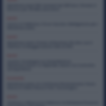
Metalmeccanici PMI: Aumenti da 200 Euro. Firmato il
Rinnovo per 36 Mila Lavoratori
Diritti
Lavoro in Fabbrica, C’è un Vaccino Obbligatorio per i
Metalmeccanici
Diritti
Metalmeccanici, Premio di Risultato Più Alto con il
Welfare: la Maggiorazione Sale al 30%
Diritti
Quanto Guadagna un Assemblatore
Metalmeccanico: lo Stipendio Giusto tra Contratto
ed Esperienza
Economia
Metalmeccanici, AI e Software Rivoluzionano l’Auto:
Nasce in Italia il Nuovo Polo Tecnologico
Diritti
Violenza o Minacce in Fabbrica: le Dimissioni Possono