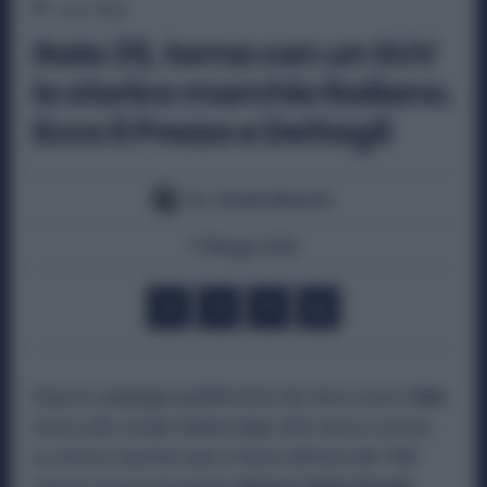
1
min.
Read
Itala 35, torna con un SUV
lo storico marchio italiano.
Ecco il Prezzo e Dettagli
By
Otello Bianchi
19 Maggio 2026
Dopo le campagne pubblicitarie dei mesi scorsi,
Itala
torna sulle strade italiane dopo oltre mezzo secolo.
Lo storico marchio nato a Torino all’inizio del ‘900