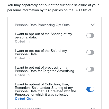
You may separately opt-out of the further disclosure of your
personal information by third parties on the IAB’s list of
downstream participants.
Personal Data Processing Opt Outs
PREVIOUS ARTICLE
NEXT ARTICLE
This information may also be disclosed by us to third parties
on the IAB’s List of Downstream Participants that may further
I want to opt-out of the Sharing of my
disclose it to other third parties.
personal data.
Opted In
Please note that this website/app uses one or more Google
services and may gather and store information including but
I want to opt-out of the Sale of my
Personal Data.
not limited to your visit or usage behaviour. You may click to
Opted In
grant or deny consent to Google and its third-party tags to
use your data for below specified purposes in below Google
I want to opt-out of processing my
Cometa, ad Aprile 2026
consent section.
DR Automobiles punta su
Personal Data for Targeted Advertising.
Vola il Comparto
Anagni: Ecco il Piano del
Crescita: Rendimento al
Opted In
Nuovo Sito Produttivo
4,44% per i
Metalmeccanici
I want to opt-out of Collection, Use,
Retention, Sale, and/or Sharing of my
Personal Data that Is Unrelated with the
Purposes for which it was collected.
Opted Out
Google consents