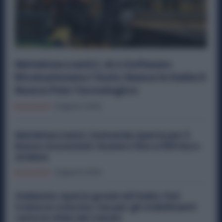
Metalmeccanici, AI e Software
Rivoluzionano l’Auto: Nasce in Italia il
Nuovo Polo Tecnologico
Economia
6 Agosto 2026
Metalmeccanici, Domande Aperte per il
Bonus Assunzioni: Esonero fino a 500 Euro
al Mese
Economia
3 Agosto 2026
Stellantis riparte grazie all’Italia: Fiat
traina la crescita, ma per gli stabilimenti
resta la sfida dei volumi