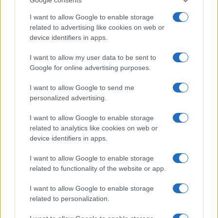
ME
T
ALMECCANICI
I want to allow Google to enable storage
NEWS
related to advertising like cookies on web or
device identifiers in apps.
I want to allow my user data to be sent to
ABOUT US
CONTACT
CAREERS
PRIVACY POLICY
Google for online advertising purposes.
Metalmeccanici News - Il portale di informazione sul mondo
I want to allow Google to send me
personalized advertising.
della Metalmeccanica, Installazione di Impianti, Automotive e
Componentistica. Nel sito é presente una sezione specifica
I want to allow Google to enable storage
con le Offerte di Lavoro dedicate alle professionalità della
related to analytics like cookies on web or
device identifiers in apps.
filiera. Metalmeccanici News non è una testata giornalistica, in
quanto viene aggiornato senza alcuna periodicità. Non può
I want to allow Google to enable storage
related to functionality of the website or app.
pertanto considerarsi un prodotto editoriale ai sensi della legge
n. 62 del 07.03.2001
I want to allow Google to enable storage
related to personalization.
Metalmeccanici News è di proprietà di Nevera Editore s.r.l. via