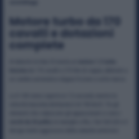
assemblaggi.
Motore turbo da 170
cavalli e dotazioni
complete
Al debutto la Itala 35 monta un
motore 1.5 turbo
benzina
da 170 cavalli e 270 Nm di coppia, abbinato a
un cambio automatico doppia frizione a sette marce.
Lo 0-100 viene coperto in 7,5 secondi, mentre la
velocità massima dichiarata è di 190 km/h. Tra gli
elementi che colpiscono gli appassionati ci sono i
cerchi da 20 pollici
, le maniglie a filo, i fari full LED e il
design molto aggressivo della calandra anteriore.