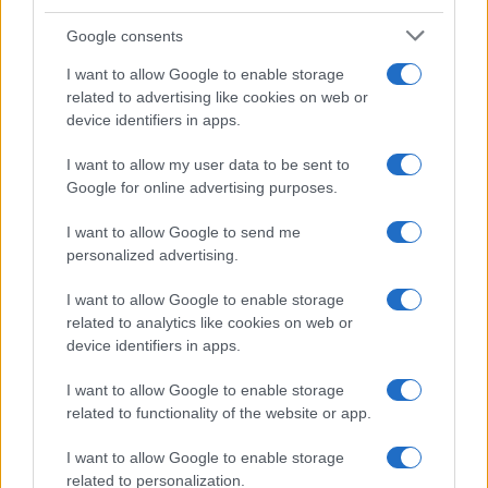
Google consents
ME
T
ALMECCANICI
I want to allow Google to enable storage
NEWS
related to advertising like cookies on web or
device identifiers in apps.
I want to allow my user data to be sent to
ABOUT US
CONTACT
CAREERS
PRIVACY POLICY
Google for online advertising purposes.
Metalmeccanici News - Il portale di informazione sul mondo
I want to allow Google to send me
personalized advertising.
della Metalmeccanica, Installazione di Impianti, Automotive e
Componentistica. Nel sito é presente una sezione specifica
I want to allow Google to enable storage
con le Offerte di Lavoro dedicate alle professionalità della
related to analytics like cookies on web or
device identifiers in apps.
filiera. Metalmeccanici News non è una testata giornalistica, in
quanto viene aggiornato senza alcuna periodicità. Non può
I want to allow Google to enable storage
related to functionality of the website or app.
pertanto considerarsi un prodotto editoriale ai sensi della legge
n. 62 del 07.03.2001
I want to allow Google to enable storage
related to personalization.