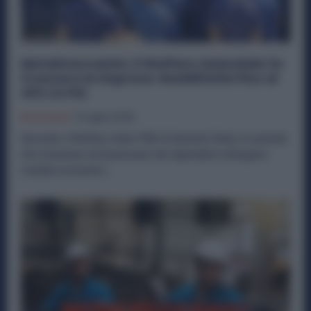
Metalmeccanici, il Welfare Aziendale fa
Crescere le Imprese: Redditività Fino al
40% in Più
Economia
6 Luglio 2026
Secondo il Welfare Index PMI di Generali Italia, le aziende
che investono nel benessere dei dipendenti ottengono
risultati economici...