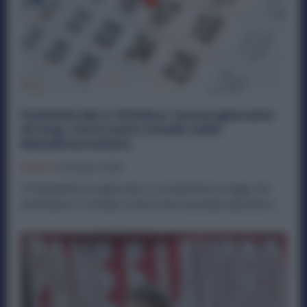
Festività del 4 Ottobre: nuova giornata
di stop, ma il costo ricade sulla
Metalmeccanica
Diritti
3 Ottobre 2025
Il Parlamento ha approvato in via definitiva la legge che
reintroduce il 4 ottobre come festa nazionale dedicata a...