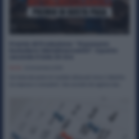
Premio di Produzione: “Si possono
Escludere i Metalmeccanici”. Il punto
secondo Il Sole 24 Ore
Diritti
22 Novembre 2025
Sul tema dei premi di risultato detassati torna il dibattito
tra imprese e consulenti. Una società che applica due...