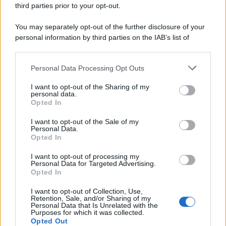
third parties prior to your opt-out.
You may separately opt-out of the further disclosure of your
personal information by third parties on the IAB’s list of
downstream participants.
Personal Data Processing Opt Outs
This information may also be disclosed by us to third parties
on the IAB’s List of Downstream Participants that may further
I want to opt-out of the Sharing of my
disclose it to other third parties.
personal data.
Opted In
Please note that this website/app uses one or more Google
services and may gather and store information including but
Licenziamento per Scarso Rendimento:
I want to opt-out of the Sale of my
Personal Data.
not limited to your visit or usage behaviour. You may click to
in Fabbrica Non Devi Ignorare questi
Opted In
grant or deny consent to Google and its third-party tags to
Segnali
use your data for below specified purposes in below Google
I want to opt-out of processing my
consent section.
Diritti
22 Maggio 2025
Personal Data for Targeted Advertising.
Opted In
Nel settore metalmeccanico, la produttività è una
componente fondamentale della prestazione di lavoro.
I want to opt-out of Collection, Use,
Retention, Sale, and/or Sharing of my
Quando un lavoratore non raggiunge gli...
Personal Data that Is Unrelated with the
Purposes for which it was collected.
Opted Out