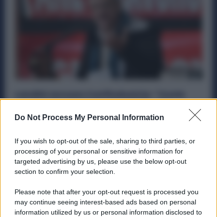
Landini accusa Confindustria: “Vuole
aumentare i salari solo al 20% dei
lavoratori”
Do Not Process My Personal Information
Economia
28 Maggio 2025
If you wish to opt-out of the sale, sharing to third parties, or
Al termine dell’assemblea annuale di Confindustria a
processing of your personal or sensitive information for
Bologna, è tornato a riaprirsi uno spiraglio di dialogo tra
targeted advertising by us, please use the below opt-out
l’associazione datoriale...
section to confirm your selection.
Please note that after your opt-out request is processed you
may continue seeing interest-based ads based on personal
information utilized by us or personal information disclosed to