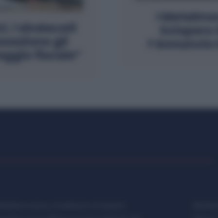
I Metalme
, i sindacati
Sciopero 
sazione gli
l’Annuncio 
aggio fiscale”
etalmeccanica, Installazione di Impianti,
Metalme