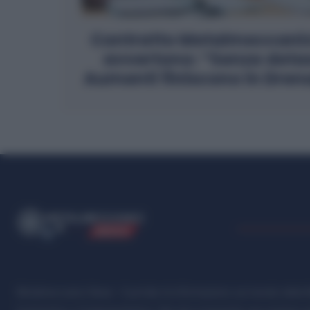
Contratto Metalmeccanici
avvertono: “Senza detas
Aumenti finiscono in Dren
ME
T
ALMECCANICI
NEWS
Metalmeccanici News - Il portale di informazione sul mondo della M