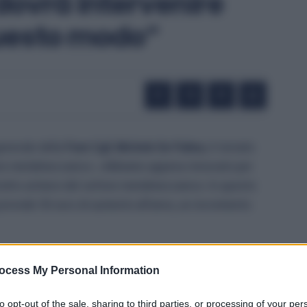
 dovrà intervenire
questo modo”
generale della
Fiom Cgil
,
Michele De Palma
, è tornato
ttore metalmeccanico. «Abbiamo appena rinnovato per
ratto unitario del settore metalmeccanico. In questo
 prevede 50 euro di aumento all’anno, un incremento
e di 40 ore di sciopero con
Federmeccanica e
ocess My Personal Information
istema industriale. La nostra richiesta, al tavolo di
PCA».
to opt-out of the sale, sharing to third parties, or processing of your per