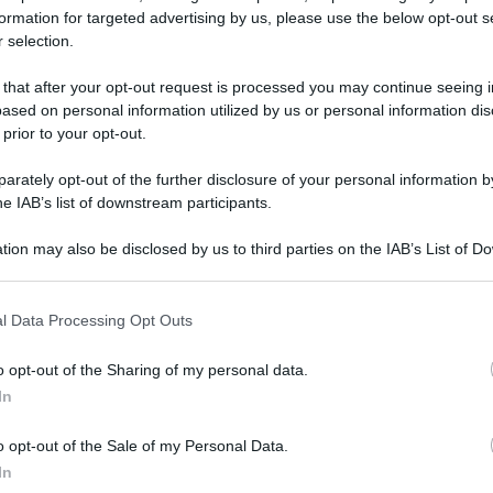
formation for targeted advertising by us, please use the below opt-out s
io finisce nel
 selection.
 that after your opt-out request is processed you may continue seeing i
ased on personal information utilized by us or personal information dis
 prior to your opt-out.
no si muova:
«
Serve un intervento nella prossima
rately opt-out of the further disclosure of your personal information by
ratto nazionale. Una parte del salario contrattato
he IAB’s list of downstream participants.
sogno di misure che restituiscano potere d’acquisto ai
ale sui salari e in particolare sulla busta paga di
tion may also be disclosed by us to third parties on the IAB’s List of 
 that may further disclose it to other third parties.
 clicca qui.
 that this website/app uses one or more Google services and may gath
l Data Processing Opt Outs
including but not limited to your visit or usage behaviour. You may click 
l’unico comparto che, dopo aver firmato un accordo da
 to Google and its third-party tags to use your data for below specifi
alla clausola di salvaguardia contro l’inflazione. Ma
o opt-out of the Sharing of my personal data.
ogle consent section.
In
o opt-out of the Sale of my Personal Data.
rve un tavolo al
In