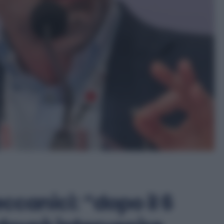
canici: “dopo il 6