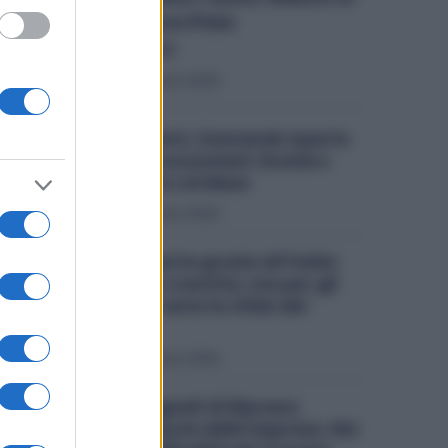
Italia il Nuovo Polo
Tecnologico
Economia
6 Agosto 2026
Metalmeccanici, Domande Aperte
per il Bonus Assunzioni: Esonero
fino a 500 Euro al Mese
Economia
3 Agosto 2026
Stellantis riparte grazie all’Italia:
Fiat traina la crescita, ma per gli
stabilimenti resta la sfida dei
volumi
Economia
2 Agosto 2026
Industria, Segnali di Ripresa:
Cresce la Fiducia delle Imprese, Ma