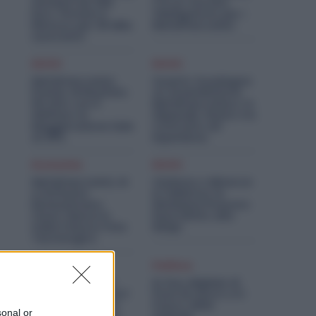
Aumenti da 200
C’è un Vaccino
Euro. Firmato il
Obbligatorio per i
Rinnovo per 36 Mila
Metalmeccanici
Lavoratori
Diritti
Diritti
Metalmeccanici,
Quanto Guadagna
Premio di Risultato
un Assemblatore
Più Alto con il
Metalmeccanico: lo
Welfare: la
Stipendio Giusto tra
Maggiorazione Sale
Contratto ed
al 30%
Esperienza
Economia
Diritti
Metalmeccanici, AI
Violenza o Minacce
e Software
in Fabbrica: le
Rivoluzionano
Dimissioni Possono
l’Auto: Nasce in
Dare Diritto alla
Italia il Nuovo Polo
NASpI
Tecnologico
Diritti
Politica
Metalmeccanici,
Ex Ilva, Migliaia di
Lavori il 15 Agosto?
Posti di Lavoro e il
Le Maggiorazioni
Futuro delle
sonal or