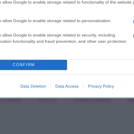
o allow Google to enable storage related to functionality of the website
o allow Google to enable storage related to personalization.
o allow Google to enable storage related to security, including
cation functionality and fraud prevention, and other user protection.
CONFIRM
Data Deletion
Data Access
Privacy Policy
Categorie popolari
ECONOMIA
POLITICA
OFFERTE DI LAVORO
SE