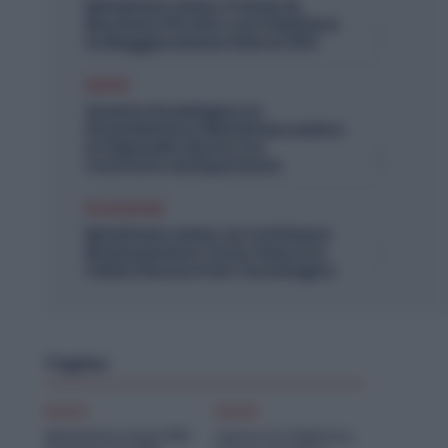
Metalmeccanici, Premio di
Risultato Più Alto con il Welfare:
la Maggiorazione Sale al 30%
Diritti
Quanto Guadagna un
Assemblatore Metalmeccanico:
lo Stipendio Giusto tra
Contratto ed Esperienza
Economia
Metalmeccanici, AI e Software
Rivoluzionano l’Auto: Nasce in
Italia il Nuovo Polo Tecnologico
Topics
Diritti
Diritti
Metalmeccanici PMI:
Lavoro in Fabbrica,