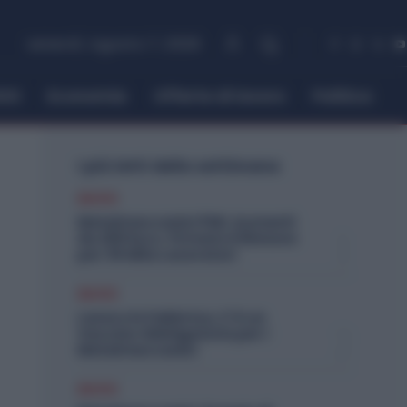
venerdì, Agosto 7, 2026
itti
Economia
Offerte di lavoro
Politica
I più letti della settimana
Diritti
Metalmeccanici PMI: Aumenti
da 200 Euro. Firmato il Rinnovo
per 36 Mila Lavoratori
Diritti
Lavoro in Fabbrica, C’è un
Vaccino Obbligatorio per i
Metalmeccanici
Diritti