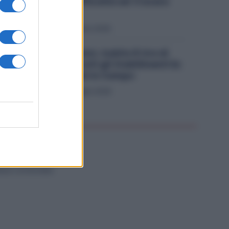
Restano le Difficoltà nel Trovare
Lavoratori
Economia
1 Agosto 2026
Metalmeccanici, Subito 8 Ore di
Sciopero in Tutti gli Stabilimenti Ex
Ilva: Sindacati in Campo
Economia
29 Luglio 2026
NZA CATEGORIA