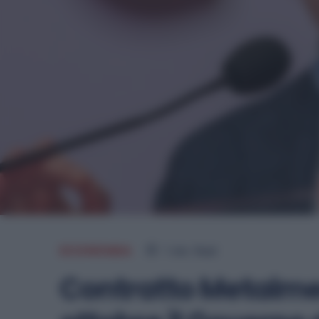
ECONOMIA
1
min.
Read
Contratto Metalmec