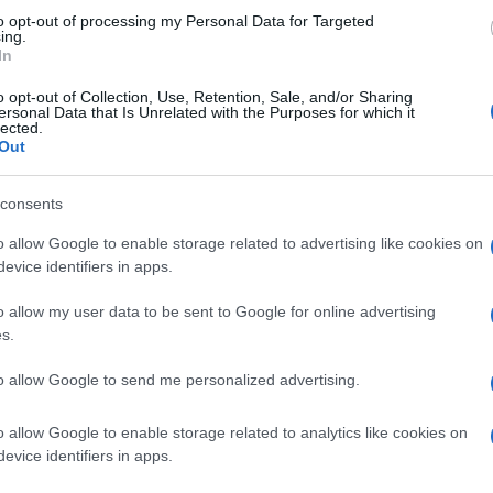
to opt-out of processing my Personal Data for Targeted
ing.
In
one del 6 ottobre
con Federmeccanica e Assistal per il
o opt-out of Collection, Use, Retention, Sale, and/or Sharing
una
convocazione del Governo
, nella persona della
ersonal Data that Is Unrelated with the Purposes for which it
lected.
re la
detassazione degli aumenti contrattuali
.
Il 6
Out
 sindacato attende una proposta salariale dagli
consents
o allow Google to enable storage related to advertising like cookies on
di una
norma da inserire nella manovra di bilancio
, ma
evice identifiers in apps.
saranno rese note le misure definitive del disegno di
o allow my user data to be sent to Google for online advertising
s.
to allow Google to send me personalized advertising.
FEDERMECCANICA
FIOM CGIL
FISCAL DRAG
o allow Google to enable storage related to analytics like cookies on
evice identifiers in apps.