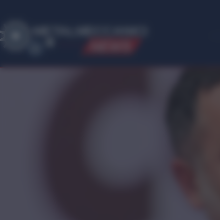
ME
T
ALMECCANICI
NEWS