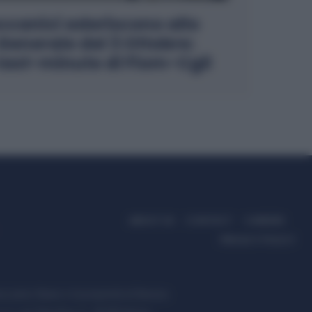
ccanici aderiscono allo
Generale del 3 Ottobre:
last-minute di Fiom-Cgil
ABOUT US
CONTACT
CAREERS
PRIVACY POLICY
ccanici News è di proprietà di Nevera