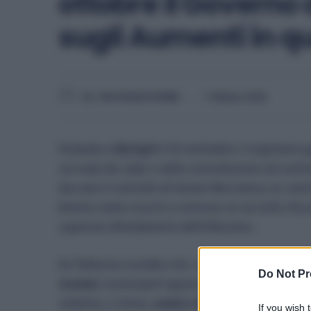
ottobre il Governo
sugli Aumenti in 
By
Veronica Cellai
1 Ottobre 2025
Parlando a
SkyTg24
il 30 settembre, il segretario 
sul nodo dei salari e della contrattazione nel se
due anni il contratto di Unione Meccanica, un cont
biennio siamo riusciti a costruire un accordo che
superiore all’andamento dell’inflazione».
De Palma ha ricordato che
«siamo invece in una fas
Do Not Pr
Assista
l, le principali organizzazioni datoriali del s
trattativa, è chiara:
andare oltre l’andamento dell’I
If you wish 