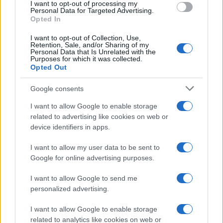
punta su Atessa,
I want to opt-out of processing my
Stress, Caldo e Lavori
consent section.
Pomigliano, Melfi. Nuovi
Personal Data for Targeted Advertising.
Pesanti: Aumentano le
Modelli e Investimenti
Malattie Professionali
Opted In
previsti
tra Metalmeccanici e
Installatori
I want to opt-out of Collection, Use,
Retention, Sale, and/or Sharing of my
Personal Data that Is Unrelated with the
Purposes for which it was collected.
Opted Out
Google consents
ME
T
ALMECCANICI
I want to allow Google to enable storage
NEWS
related to advertising like cookies on web or
device identifiers in apps.
I want to allow my user data to be sent to
ABOUT US
CONTACT
CAREERS
PRIVACY POLICY
Google for online advertising purposes.
Metalmeccanici News - Il portale di informazione sul mondo
I want to allow Google to send me
personalized advertising.
della Metalmeccanica, Installazione di Impianti, Automotive e
Componentistica. Nel sito é presente una sezione specifica
I want to allow Google to enable storage
con le Offerte di Lavoro dedicate alle professionalità della
related to analytics like cookies on web or