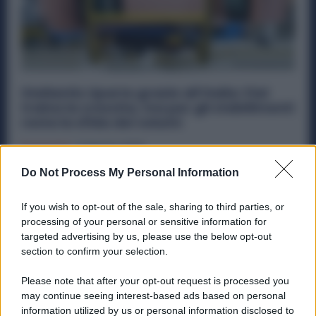
Stellantis riparte grazie all’Italia: Fiat
traina la crescita, ma per gli stabilimenti
resta la sfida dei volumi
Economia
2 Agosto 2026
Il mercato italiano torna a essere il principale motore della
Do Not Process My Personal Information
ripresa commerciale di Stellantis in Europa. Dopo un
2025...
If you wish to opt-out of the sale, sharing to third parties, or
processing of your personal or sensitive information for
targeted advertising by us, please use the below opt-out
section to confirm your selection.
Please note that after your opt-out request is processed you
may continue seeing interest-based ads based on personal
information utilized by us or personal information disclosed to