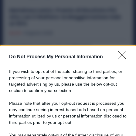
Metalmeccanici, Premio di Risultato Più
Alto con il Welfare: la Maggiorazione Sale
al 30%
Diritti
6 Agosto 2026
Metalmeccanici, AI e Software
Rivoluzionano l’Auto: Nasce in Italia il
Do Not Process My Personal Information
Nuovo Polo Tecnologico
Economia
6 Agosto 2026
If you wish to opt-out of the sale, sharing to third parties, or
processing of your personal or sensitive information for
targeted advertising by us, please use the below opt-out
section to confirm your selection.
Categorie popolari
Please note that after your opt-out request is processed you
DIRITTI
ECONOMIA
POLITICA
OFFERTE DI LAVORO
may continue seeing interest-based ads based on personal
information utilized by us or personal information disclosed to
SENZA CATEGORIA
third parties prior to your opt-out.
You may separately opt-out of the further disclosure of your