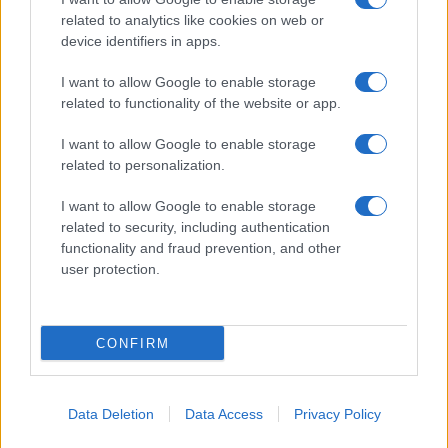
con le Offerte di Lavoro dedicate alle professionalità della
related to analytics like cookies on web or
device identifiers in apps.
filiera. Metalmeccanici News non è una testata giornalistica, in
quanto viene aggiornato senza alcuna periodicità. Non può
I want to allow Google to enable storage
related to functionality of the website or app.
pertanto considerarsi un prodotto editoriale ai sensi della legge
n. 62 del 07.03.2001
I want to allow Google to enable storage
related to personalization.
Metalmeccanici News è di proprietà di Nevera Editore s.r.l. via
I want to allow Google to enable storage
Tiburtina, 5 - 00185 Roma
related to security, including authentication
Copyright ©2025 - Tutti i diritti riservati
functionality and fraud prevention, and other
user protection.
CONFIRM
© Metalmeccanici News powered by
inNubes
Data Deletion
Data Access
Privacy Policy