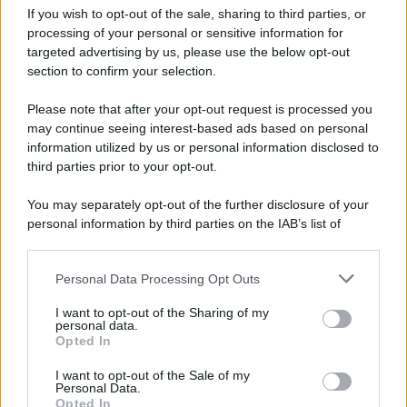
If you wish to opt-out of the sale, sharing to third parties, or
Economia
29 Luglio 2026
processing of your personal or sensitive information for
targeted advertising by us, please use the below opt-out
section to confirm your selection.
Categorie popolari
Please note that after your opt-out request is processed you
may continue seeing interest-based ads based on personal
DIRITTI
ECONOMIA
POLITICA
OFFERTE DI LAVORO
information utilized by us or personal information disclosed to
SENZA CATEGORIA
third parties prior to your opt-out.
You may separately opt-out of the further disclosure of your
personal information by third parties on the IAB’s list of
downstream participants.
Personal Data Processing Opt Outs
This information may also be disclosed by us to third parties
PREVIOUS ARTICLE
NEXT ARTICLE
on the IAB’s List of Downstream Participants that may further
I want to opt-out of the Sharing of my
disclose it to other third parties.
personal data.
Opted In
Please note that this website/app uses one or more Google
services and may gather and store information including but
I want to opt-out of the Sale of my
Personal Data.
not limited to your visit or usage behaviour. You may click to
Opted In