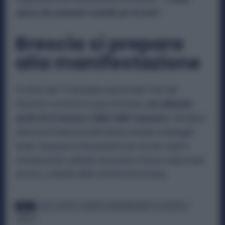
spesa che aumenta è quella per le armi”.
Brescia si prepara
alla manifestazione
Il corteo del 12 dicembre partirà alle 9 da San
Faustino e arriverà in piazza Duomo,
con adesioni
anche da Cremona e dalla Valle Camonica
. Sul palco
interverrà Francesca Re David, insieme ai delegati
locali. Una piazza che porterà con sé non solo le
rivendicazioni salariali, ma anche il futuro industriale
di Iveco, simbolo della vertenza bresciana.
TAGS
CGIL
IVECO
LANDINI
METALMECCANICI
SCIOPERO
TASSA