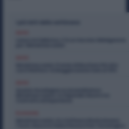
I più letti della settimana
Diritti
Lavoro in Fabbrica, C’è un Vaccino Obbligatorio
per i Metalmeccanici
Diritti
Metalmeccanici, Premio di Risultato Più Alto
con il Welfare: la Maggiorazione Sale al 30%
Diritti
Quanto Guadagna un Assemblatore
Metalmeccanico: lo Stipendio Giusto tra
Contratto ed Esperienza
Economia
Metalmeccanici, AI e Software Rivoluzionano
l’Auto: Nasce in Italia il Nuovo Polo Tecnologico