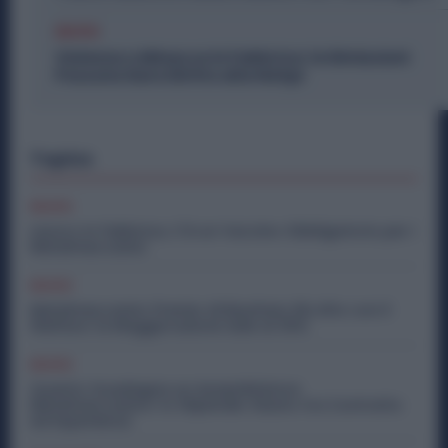
Diritti
Violenza o Minacce in Fabbrica: le Dimissioni
Possono Dare Diritto alla NASpI
Topics
Diritti
Lavoro in Fabbrica, C’è un Vaccino Obbligatorio per i
Metalmeccanici
Diritti
Metalmeccanici, Premio di Risultato Più Alto con il
Welfare: la Maggiorazione Sale al 30%
Diritti
Quanto Guadagna un Assemblatore
Metalmeccanico: lo Stipendio Giusto tra Contratto
ed Esperienza