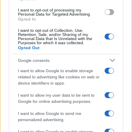
grant or deny consent to Google and its third-party tags to
use your data for below specified purposes in below Google
Montatori, Elettricisti,
I want to opt-out of processing my
Metalmeccanici, il
consent section.
Saldatori e Carpentieri:
Personal Data for Targeted Advertising.
Prossimo Aumento Sarà
le Aziende Assumono per
di 53€ e non 43€: il nuovo
Opted In
Natale
Contratto “batte” l’IPCA
NEI dell’ISTAT [UFFICIALE]
I want to opt-out of Collection, Use,
Retention, Sale, and/or Sharing of my
Personal Data that Is Unrelated with the
Purposes for which it was collected.
Opted Out
Google consents
ME
T
ALMECCANICI
I want to allow Google to enable storage
NEWS
related to advertising like cookies on web or
device identifiers in apps.
I want to allow my user data to be sent to
ABOUT US
CONTACT
CAREERS
PRIVACY POLICY
Google for online advertising purposes.
Metalmeccanici News - Il portale di informazione sul mondo
I want to allow Google to send me
personalized advertising.
della Metalmeccanica, Installazione di Impianti, Automotive e
Componentistica. Nel sito é presente una sezione specifica
I want to allow Google to enable storage