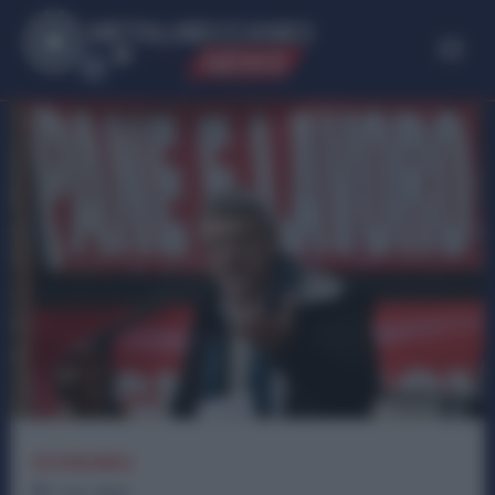
ME
T
ALMECCANICI
NEWS
ECONOMIA
1
min.
Read