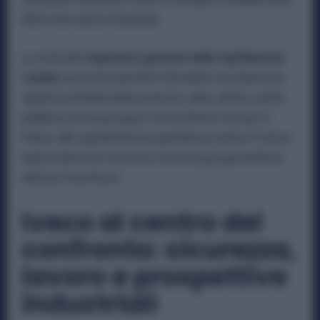
filiera meccanica lombarda.
La visita del
segretario generale della Cgil Maurizio
Landini
, avvenuta martedì 9 dicembre, ha chiarito le
ragioni profonde della protesta: salari, diritti, sanità
pubblica, fisco più equo e investimenti veri per il
Paese. Ma soprattutto ha riportato al centro il futuro
industriale di un territorio che non può permettersi
ulteriori incertezze.
Iveco al centro del
confronto: sicurezza,
lavoro e prospettive
industriali