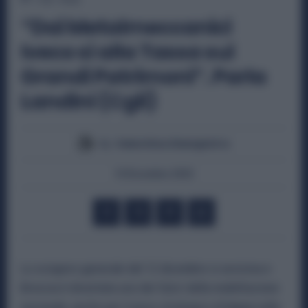
“Dai Metalmeccanici
Iveco sì alla Tassa sui
Grandi Patrimoni”. Parla
Landini (Cgil)
By
Valentina Giampietro
10 Dicembre 2025
Lo sciopero generale del 12 dicembre si avvicina e
Brescia è diventata uno dei fulcri della mobilitazione
nazionale, anche per il peso strategico di
Iveco
nella