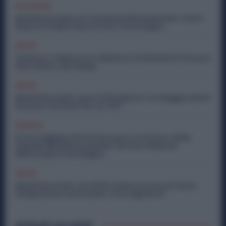
Economia
Metalmeccanici, AI e Software Rivoluzionano l’Auto:
Nasce in Italia il Nuovo Polo Tecnologico
Diritti
Violenza o Minacce in Fabbrica: le Dimissioni Possono
Dare Diritto alla NASpI
Diritti
Metalmeccanici, Lavori il 15 Agosto? Le Maggiorazioni
Possono Arrivare Fino al 75%
Politica
Ex Ilva, Migliaia di Posti di Lavoro e il Futuro delle
Aziende Metalmeccaniche: Perché il Rilancio
dell’Acciaio è Strategico
Diritti
Metalmeccanici, nel 2026 Calano le Ore di Cassa
Integrazione Autorizzate: Cosa Significa?
Articoli correlati