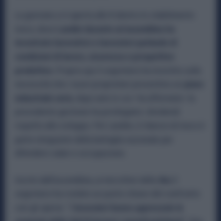
La giornata si è aperta alle 8 dentro lo stabilimento
Iveco, dove
Landini durante un’assemblea ha
incontrato lavoratrici e lavoratori parlando di
condizioni di lavoro, sicurezza e prospettive
produttive
. Proprio qui il segretario ha insistito sulla
necessità che i nuovi proprietari presentino un
piano
industriale serio
, dopo anni in cui—ha affermato—la
precedente gestione ha privilegiato i dividendi
rispetto allo sviluppo. Per Landini, il rilancio di Iveco è
parte integrante della battaglia nazionale per
difendere salari e occupazione.
Uscito dall’assemblea, ai microfoni della
Rai
, il
segretario ha rivelato un punto chiave del confronto
con gli operai: “
I lavoratori hanno apprezzato la