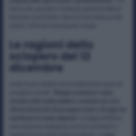
proposta della Cgil di tassare i grandi patrimoni
”. Una
misura che, secondo il sindacato, permetterebbe di
finanziare investimenti, ridurre le liste d’attesa nella
sanità e rafforzare la protezione sociale.
Le ragioni dello
sciopero del 12
dicembre
Landini ha poi ribadito che la mobilitazione nasce da
un’urgenza sociale: “
Bisogna aumentare i salari,
investire nella sanità pubblica e costruire una vera
riforma fiscale che faccia pagare di più a chi oggi non
contribuisce in modo adeguato”
. La legge di Bilancio
viene giudicata inadeguata, priva di investimenti e
segnata da una scelta politica evidente: “
L’unica