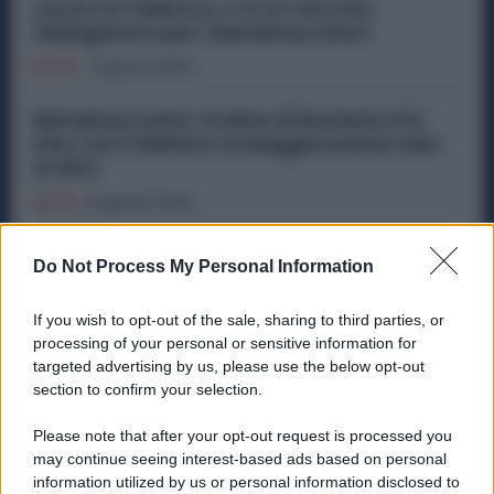
Lavoro in Fabbrica, C’è un Vaccino
Obbligatorio per i Metalmeccanici
Diritti
7 Agosto 2026
Metalmeccanici, Premio di Risultato Più
Alto con il Welfare: la Maggiorazione Sale
al 30%
Diritti
6 Agosto 2026
Quanto Guadagna un Assemblatore
Do Not Process My Personal Information
Metalmeccanico: lo Stipendio Giusto tra
Contratto ed Esperienza
If you wish to opt-out of the sale, sharing to third parties, or
Diritti
6 Agosto 2026
processing of your personal or sensitive information for
targeted advertising by us, please use the below opt-out
section to confirm your selection.
Categorie popolari
Please note that after your opt-out request is processed you
may continue seeing interest-based ads based on personal
DIRITTI
ECONOMIA
POLITICA
OFFERTE DI LAVORO
information utilized by us or personal information disclosed to