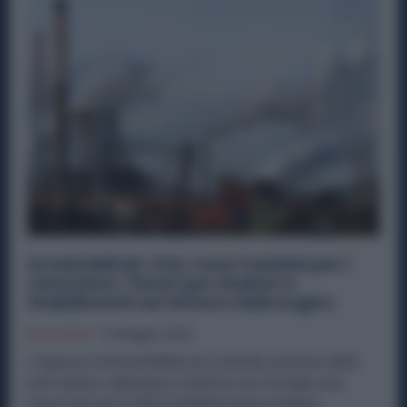
ArcelorMittal-CLN, Cosa Cambia per i
Lavoratori: Timori per Esuberi e
Stabilimenti nel Settore Siderurgico
Economia
17 Maggio 2026
L’ingresso di ArcelorMittal nel controllo esclusivo della
joint venture siderurgica condivisa con CLN apre una
nuova fase per la filiera metalmeccanica italiana....