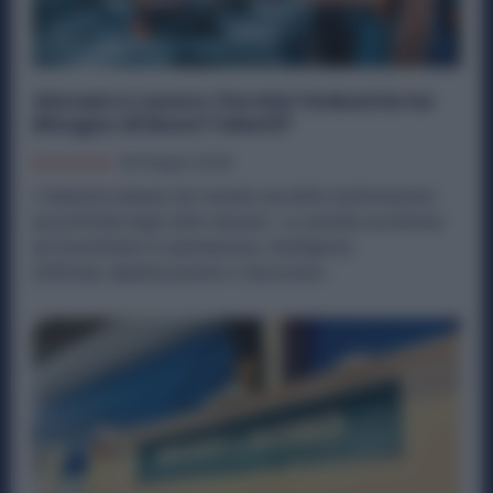
Giovani e Lavoro: Perché l’Industria ha
Bisogno di Nuovi Talenti?
Economia
28 Giugno 2026
L'industria italiana sta vivendo una delle trasformazioni
più profonde degli ultimi decenni. Le aziende accelerano
gli investimenti in automazione, intelligenza
artificiale, digitalizzazione e transizione...