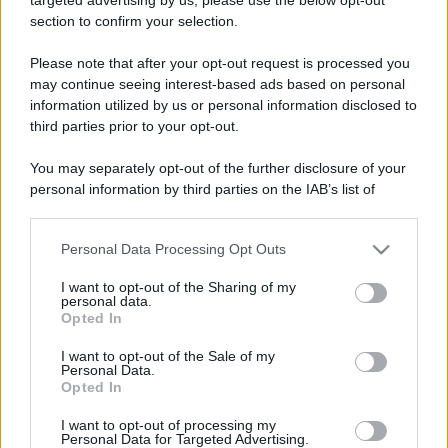
section to confirm your selection.
Please note that after your opt-out request is processed you
may continue seeing interest-based ads based on personal
information utilized by us or personal information disclosed to
third parties prior to your opt-out.
Formazione: «Colmare il Gap Scuola-
You may separately opt-out of the further disclosure of your
Lavoro è una Priorità per le PMI»
personal information by third parties on the IAB’s list of
downstream participants.
Politica
14 Gennaio 2026
Personal Data Processing Opt Outs
This information may also be disclosed by us to third parties
Il dialogo tra giovani, ITS, università e imprese è oggi una
on the IAB’s List of Downstream Participants that may further
leva strategica per la competitività del sistema
I want to opt-out of the Sharing of my
disclose it to other third parties.
personal data.
produttivo.A...
Opted In
Please note that this website/app uses one or more Google
services and may gather and store information including but
I want to opt-out of the Sale of my
Personal Data.
not limited to your visit or usage behaviour. You may click to
Opted In
grant or deny consent to Google and its third-party tags to
ME
T
ALMECCANICI
use your data for below specified purposes in below Google
I want to opt-out of processing my
NEWS
consent section.
Personal Data for Targeted Advertising.