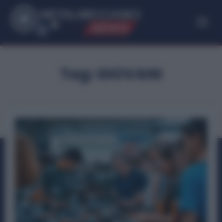
ME
T
ALMECCANICI
NEWS
Tag:
GIOVANI