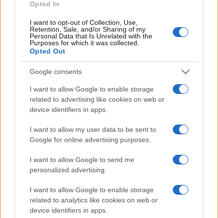
Opted In
I want to opt-out of Collection, Use,
Retention, Sale, and/or Sharing of my
ABOUT US
CONTACT
CAREERS
PRIVACY POLICY
Personal Data that Is Unrelated with the
Purposes for which it was collected.
Opted Out
Metalmeccanici News - Il portale di informazione sul mondo
della Metalmeccanica, Installazione di Impianti, Automotive e
Google consents
Componentistica. Nel sito é presente una sezione specifica
I want to allow Google to enable storage
con le Offerte di Lavoro dedicate alle professionalità della
related to advertising like cookies on web or
device identifiers in apps.
filiera. Metalmeccanici News non è una testata giornalistica, in
quanto viene aggiornato senza alcuna periodicità. Non può
I want to allow my user data to be sent to
pertanto considerarsi un prodotto editoriale ai sensi della legge
Google for online advertising purposes.
n. 62 del 07.03.2001
I want to allow Google to send me
personalized advertising.
Metalmeccanici News è di proprietà di Nevera Editore s.r.l. via
I want to allow Google to enable storage
Tiburtina, 5 - 00185 Roma
related to analytics like cookies on web or
Copyright ©2025 - Tutti i diritti riservati
device identifiers in apps.