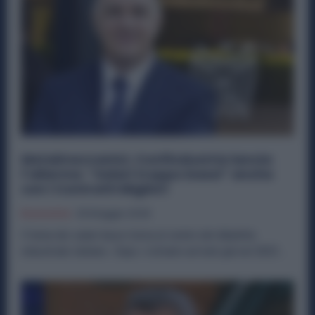
Metalmeccanici, Confindustria lancia
l’allarme: “Salari troppo bassi” anche
con i Contratti Migliori
Economia
26 Maggio 2026
Il tema dei salari bassi torna al centro del dibattito
industriale italiano. Dopo i richiami arrivati già nel 2025...