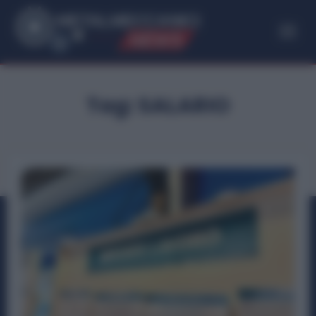
ME
T
ALMECCANICI
NEWS
Tag:
SALARIO