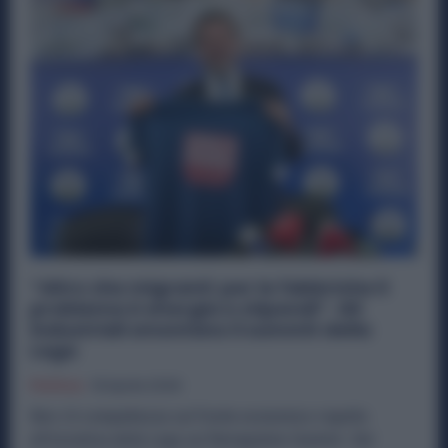
“Altro che migranti: per le fabbriche il
problema è energia e stipendi”. Gli
industriali smontano il summit della
Lega
Politica
18 Aprile 2026
Non c’è compattezza sul fronte economico rispetto
all’iniziativa della Lega sul Remigration Summit. Dal