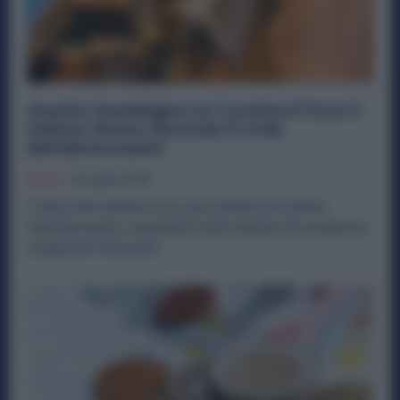
Quanto Guadagna un Tornitore? Ecco il
Salario Giusto Secondo il CCNL
Metalmeccanici
Diritti
15 Luglio 2026
Il lavoro del tornitore è tra i più richiesti nel settore
metalmeccanico, soprattutto nelle aziende che producono
componenti meccanici...