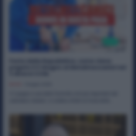
Festa della Repubblica, come viene
pagato il 2 Giugno ai Metalmeccanici nei
3 diversi CCNL
Diritti
1 Giugno 2026
Il 2 giugno è una delle festività civili più importanti del
calendario italiano: si celebra infatti la Festa della...