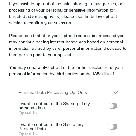
If you wish to opt-out of the sale, sharing to third parties, or
Arriva in Italia la direttiva europea sulla trasparenza
processing of your personal or sensitive information for
retributiva, ma non tutte le aziende dovranno fare tutto
targeted advertising by us, please use the below opt-out
subito. Le...
section to confirm your selection.
Please note that after your opt-out request is processed you
may continue seeing interest-based ads based on personal
information utilized by us or personal information disclosed to
third parties prior to your opt-out.
You may separately opt-out of the further disclosure of your
personal information by third parties on the IAB’s list of
downstream participants.
Personal Data Processing Opt Outs
This information may also be disclosed by us to third parties
on the IAB’s List of Downstream Participants that may further
I want to opt-out of the Sharing of my
disclose it to other third parties.
personal data.
Opted In
Please note that this website/app uses one or more Google
services and may gather and store information including but
Metalmeccanici con Salari fino a 1.600
I want to opt-out of the Sale of my
Personal Data.
not limited to your visit or usage behaviour. You may click to
Euro Netti: Perché il Taglio Irpef da 440
Opted In
grant or deny consent to Google and its third-party tags to