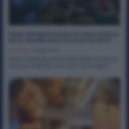
Salari, Metalmeccanica è l’Unico Settore
Dove i Redditi Sono Cresciuti del 16,5%
Economia
23 Luglio 2026
Mentre il quadro generale dei redditi italiani racconta una
lunga fase di difficoltà, c’è un settore che ha seguito...