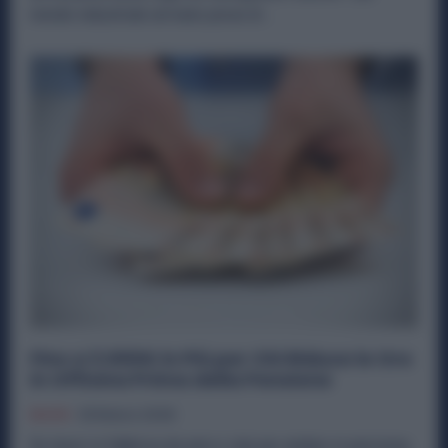
mondo industriale arrivano prese di...
Fino a 3.000€ in Più per Chi Riduce le Ore
in Officina Prima della Pensione
Diritti
29 Marzo 2026
Se lavori in fabbrica da anni e stai per andare in pensione,