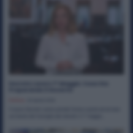
Decreto Lavoro 1° Maggio: Cosa Sta
Preparando il Governo
Politica
20 Aprile 2026
Il nuovo Decreto Lavoro prende forma e punta ad arrivare
sul tavolo del Consiglio dei ministri il 1° maggio,...