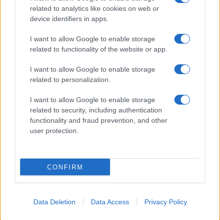
con le Offerte di Lavoro dedicate alle professionalità della
related to analytics like cookies on web or
device identifiers in apps.
filiera. Metalmeccanici News non è una testata giornalistica, in
quanto viene aggiornato senza alcuna periodicità. Non può
I want to allow Google to enable storage
related to functionality of the website or app.
pertanto considerarsi un prodotto editoriale ai sensi della legge
n. 62 del 07.03.2001
I want to allow Google to enable storage
related to personalization.
Metalmeccanici News è di proprietà di Nevera Editore s.r.l. via
I want to allow Google to enable storage
Tiburtina, 5 - 00185 Roma
related to security, including authentication
Copyright ©2025 - Tutti i diritti riservati
functionality and fraud prevention, and other
user protection.
CONFIRM
© Metalmeccanici News powered by
inNubes
Data Deletion
Data Access
Privacy Policy