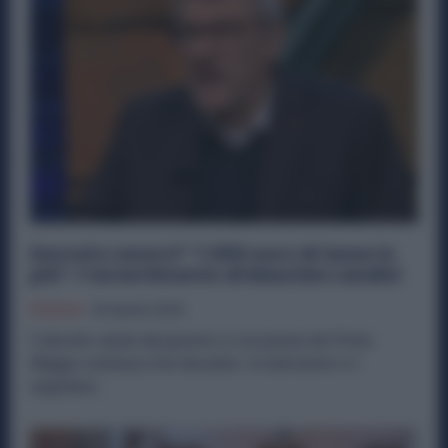
Decreto Lavoro? “1.500 euro di tasse in
più”: l’avvertimento di Maurizio Landini
Politica
29 Aprile 2026
Il decreto varato dal governo in occasione del Primo
Maggio continua a far discutere. A intervenire è il
segretario...