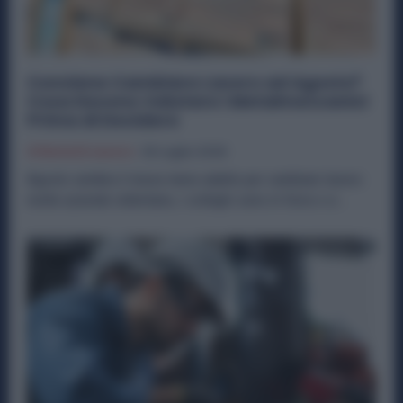
Conviene Cambiare Lavoro ad Agosto?
Cosa Devono Valutare i Metalmeccanici
Prima di Decidere
Offerte Di Lavoro
30 Luglio 2026
Agosto sembra il mese meno adatto per cambiare lavoro:
molte aziende rallentano, i colleghi sono in ferie e si...