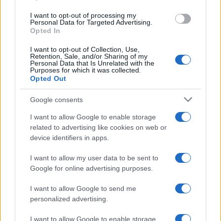
Euro Non Arriva
use your data for below specified purposes in below Google
I want to opt-out of processing my
consent section.
Diritti
12 Marzo 2026
Personal Data for Targeted Advertising.
Opted In
Negli ultimi anni il sistema dell’IRPEF è stato modificato
più volte nell’ambito della riforma fiscale. Gli interventi
I want to opt-out of Collection, Use,
Retention, Sale, and/or Sharing of my
hanno ridotto...
Personal Data that Is Unrelated with the
Purposes for which it was collected.
Opted Out
Google consents
ME
T
ALMECCANICI
I want to allow Google to enable storage
NEWS
related to advertising like cookies on web or
device identifiers in apps.
I want to allow my user data to be sent to
ABOUT US
CONTACT
CAREERS
PRIVACY POLICY
Google for online advertising purposes.
Metalmeccanici News - Il portale di informazione sul mondo
I want to allow Google to send me
personalized advertising.
della Metalmeccanica, Installazione di Impianti, Automotive e
Componentistica. Nel sito é presente una sezione specifica
I want to allow Google to enable storage