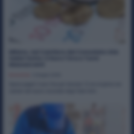
Milano, nel Cantiere del Consolato USA
Salari Sotto i 2 Euro l’Ora e Turni
Massacranti
Economia
2 Giugno 2026
Operai pagati 2 euro l'ora per lavorare 12 ore al giorno nei
cantieri del nuovo consolato degli Stati Uniti...