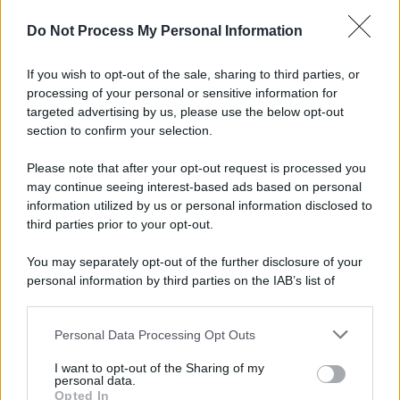
Diritti
6 Agosto 2026
Do Not Process My Personal Information
Violenza o Minacce in Fabbrica: le
Dimissioni Possono Dare Diritto alla NASpI
If you wish to opt-out of the sale, sharing to third parties, or
Diritti
5 Agosto 2026
processing of your personal or sensitive information for
targeted advertising by us, please use the below opt-out
section to confirm your selection.
Categorie popolari
Please note that after your opt-out request is processed you
may continue seeing interest-based ads based on personal
DIRITTI
ECONOMIA
POLITICA
OFFERTE DI LAVORO
information utilized by us or personal information disclosed to
third parties prior to your opt-out.
SENZA CATEGORIA
You may separately opt-out of the further disclosure of your
personal information by third parties on the IAB’s list of
downstream participants.
Personal Data Processing Opt Outs
This information may also be disclosed by us to third parties
PREVIOUS ARTICLE
NEXT ARTICLE
on the IAB’s List of Downstream Participants that may further
I want to opt-out of the Sharing of my
disclose it to other third parties.
personal data.
Opted In