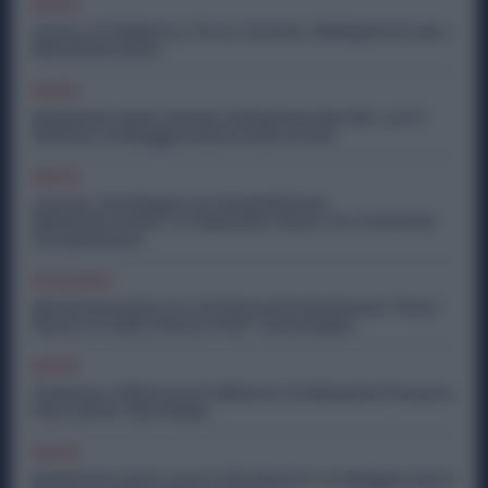
Diritti
Lavoro in Fabbrica, C’è un Vaccino Obbligatorio per i
Metalmeccanici
Diritti
Metalmeccanici, Premio di Risultato Più Alto con il
Welfare: la Maggiorazione Sale al 30%
Diritti
Quanto Guadagna un Assemblatore
Metalmeccanico: lo Stipendio Giusto tra Contratto
ed Esperienza
Economia
Metalmeccanici, AI e Software Rivoluzionano l’Auto:
Nasce in Italia il Nuovo Polo Tecnologico
Diritti
Violenza o Minacce in Fabbrica: le Dimissioni Possono
Dare Diritto alla NASpI
Diritti
Metalmeccanici, Lavori il 15 Agosto? Le Maggiorazioni