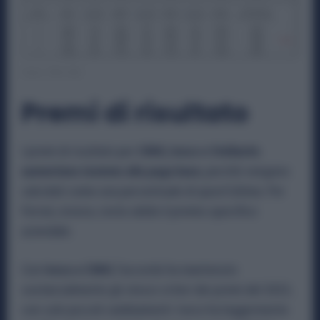
Fonte: FIM-CISL
Premi di risultato
I premi di risultato per
CNHI, Iveco e Stellantis
aumentano insieme alla paga base
, perché vengono
calcolati come una percentuale di quest’ultima. Per
Ferrari, invece, resta valido il premio specifico
aziendale.
Con
Iveco e CNHI
, l’accordo ha mantenuto
sostanzialmente gli stessi criteri dei premi del 2023,
con solo piccoli cambiamenti: Iveco ha leggermente