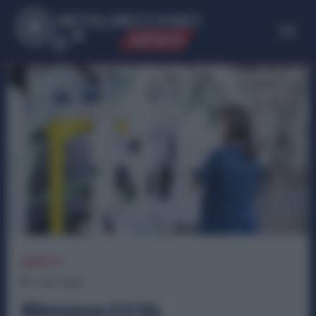
ME
T
ALMECCANICI
NEWS
DIRITTI
1
min.
Read
Rinnovo CCSL