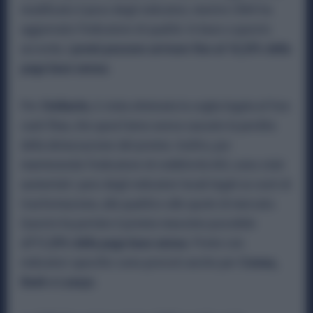
modificato il peso degli indicatori, mentre CNHI ha
aggiornato l’indicatore di qualità. In base a questo
accordo,
i premi possono arrivare fino al 10,35% della
paga base annua.
Per
Stellantis
, è stata eliminata la soglia legata al free
cash flow, che quest’anno aveva causato la perdita
della detassazione del premio. Inoltre, pur
mantenendo l’indicatore di redditività AOI, sono stati
aumentati i pesi degli indicatori locali legati ai costi di
trasformazione, alla qualità e alle quote di mercato.
Questo ha portato il premio massimo possibile
all’
11,55% della paga base annua
. Premi con
indicatori specifici sono previsti anche per
Comau,
Bank e Leasys
.