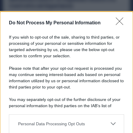
Contratto ed Esperienza
Diritti
6 Agosto 2026
Do Not Process My Personal Information
Violenza o Minacce in Fabbrica: le
Dimissioni Possono Dare Diritto alla NASpI
If you wish to opt-out of the sale, sharing to third parties, or
processing of your personal or sensitive information for
Diritti
5 Agosto 2026
targeted advertising by us, please use the below opt-out
section to confirm your selection.
Please note that after your opt-out request is processed you
Categorie popolari
may continue seeing interest-based ads based on personal
information utilized by us or personal information disclosed to
DIRITTI
ECONOMIA
POLITICA
OFFERTE DI LAVORO
third parties prior to your opt-out.
SENZA CATEGORIA
You may separately opt-out of the further disclosure of your
personal information by third parties on the IAB’s list of
downstream participants.
Personal Data Processing Opt Outs
This information may also be disclosed by us to third parties
PREVIOUS ARTICLE
NEXT ARTICLE
on the IAB’s List of Downstream Participants that may further