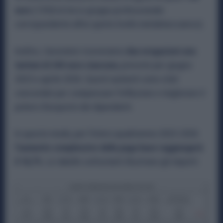
euro
(139,8 al terzo gruppo professionale
corrispondente all’ex quinto livello metalmeccanico).
Inoltre, i lavoratori riceveranno
due erogazioni una
tantum di 240 euro ciascuna
, previste per giugno
2025 e aprile 2026. Questi aumenti sono stati
concordati per compensare l’inflazione e migliorare il
potere d’acquisto dei dipendenti.
In questo modo, per l’intero quadriennio 2023-2026
l’aumento complessivo della paga base raggiungerà
il 18,7%
. Le tabelle sottostanti illustrano gli importi: