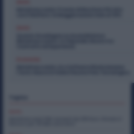
Diritti
Metalmeccanici, Premio di Risultato Più Alto
con il Welfare: la Maggiorazione Sale al 30%
Diritti
Quanto Guadagna un Assemblatore
Metalmeccanico: lo Stipendio Giusto tra
Contratto ed Esperienza
Economia
Metalmeccanici, AI e Software Rivoluzionano
l’Auto: Nasce in Italia il Nuovo Polo Tecnologico
Topics
Diritti
Metalmeccanici PMI: Aumenti da 200 Euro. Firmato il
Rinnovo per 36 Mila Lavoratori