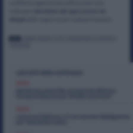
La definitiva approvazione dell’accordo resta
comunque
subordinata alla approvazione dei
delegati
delle organizzazioni sindacali firmatarie.
TAGS
AUMENTI SALARIALI
CCSL
METALMECCANICI
STELLANTIS
UNA TANTUM
I più letti della settimana
Diritti
Metalmeccanici PMI: Aumenti da 200 Euro.
Firmato il Rinnovo per 36 Mila Lavoratori
Diritti
Lavoro in Fabbrica, C’è un Vaccino Obbligatorio
per i Metalmeccanici