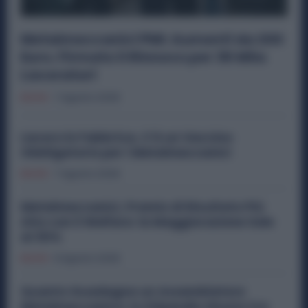
Metalmeccanici PMI: Aumenti da 200
Euro. Firmato il Rinnovo per 36 Mila
Lavoratori
Diritti
7 Agosto 2026
Lavoro in Fabbrica, C’è un Vaccino
Obbligatorio per i Metalmeccanici
Diritti
7 Agosto 2026
Metalmeccanici, Premio di Risultato Più
Alto con il Welfare: la Maggiorazione Sale
al 30%
Diritti
6 Agosto 2026
Quanto Guadagna un Assemblatore
Metalmeccanico: lo Stipendio Giusto tra