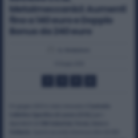
Metalmeccanici: Aumenti
fino a 140 euro e Doppio
Bonus da 240 euro
By
Redazione
10 Giugno 2025
Il 6 giugno 2025 è stato rinnovato il
Contratto
Collettivo Specifico di Lavoro (CCSL)
per i
dipendenti di
CNH Industrial, Ferrari, Iveco e
Stellantis
. Questo accordo interessa oltre 60.000