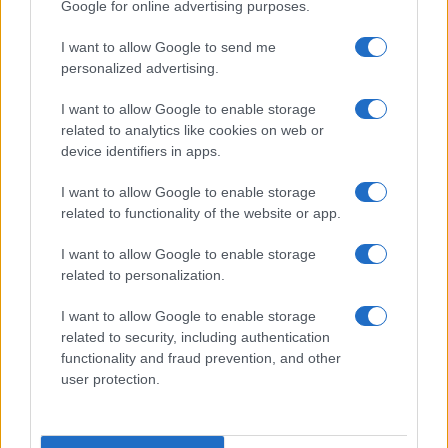
Google for online advertising purposes.
Metalmeccanici News - Il portale di informazione sul mondo
I want to allow Google to send me
personalized advertising.
della Metalmeccanica, Installazione di Impianti, Automotive e
Componentistica. Nel sito é presente una sezione specifica
I want to allow Google to enable storage
con le Offerte di Lavoro dedicate alle professionalità della
related to analytics like cookies on web or
device identifiers in apps.
filiera. Metalmeccanici News non è una testata giornalistica, in
quanto viene aggiornato senza alcuna periodicità. Non può
I want to allow Google to enable storage
related to functionality of the website or app.
pertanto considerarsi un prodotto editoriale ai sensi della legge
n. 62 del 07.03.2001
I want to allow Google to enable storage
related to personalization.
Metalmeccanici News è di proprietà di Nevera Editore s.r.l. via
I want to allow Google to enable storage
Tiburtina, 5 - 00185 Roma
related to security, including authentication
Copyright ©2025 - Tutti i diritti riservati
functionality and fraud prevention, and other
user protection.