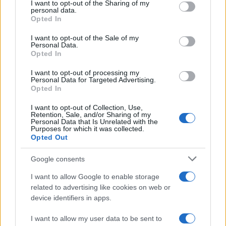
I want to opt-out of the Sharing of my
disclose it to other third parties.
personal data.
Opted In
Please note that this website/app uses one or more Google
services and may gather and store information including but
I want to opt-out of the Sale of my
Personal Data.
not limited to your visit or usage behaviour. You may click to
Opted In
grant or deny consent to Google and its third-party tags to
Stellantis caccia 610
use your data for below specified purposes in below Google
Operai da Mirafiori: Nuovi
I want to opt-out of processing my
consent section.
Assunti in Arrivo o Solo
Personal Data for Targeted Advertising.
Reddito di Povertà: IRFIS
Svuotamento?
Invia un Messaggio.
Opted In
Conviene controllare lo
Smartphone
I want to opt-out of Collection, Use,
Retention, Sale, and/or Sharing of my
Personal Data that Is Unrelated with the
Purposes for which it was collected.
Opted Out
Google consents
ME
T
ALMECCANICI
I want to allow Google to enable storage
NEWS
related to advertising like cookies on web or
device identifiers in apps.
I want to allow my user data to be sent to
ABOUT US
CONTACT
CAREERS
PRIVACY POLICY