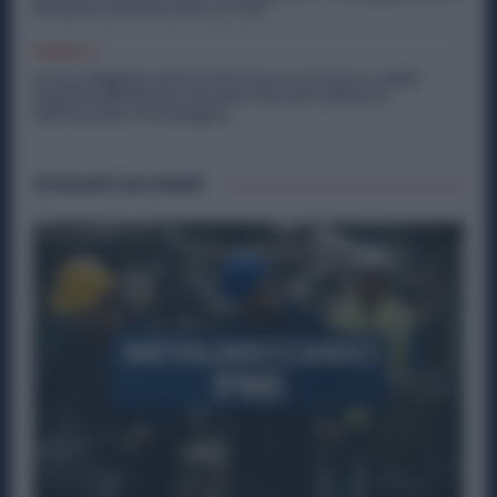
Possono Arrivare Fino al 75%
Politica
Ex Ilva, Migliaia di Posti di Lavoro e il Futuro delle
Aziende Metalmeccaniche: Perché il Rilancio
dell’Acciaio è Strategico
Articoli correlati