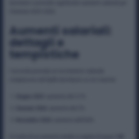
lavoratori e prevede significativi aumenti salariali per
il biennio 2025-2026.
Aumenti salariali:
dettagli e
tempistiche
L’accordo prevede un incremento salariale
complessivo del
6,6%
distribuito su tre tranche:
Giugno 2025
: aumento del 3,7%
Gennaio 2026
: aumento del 2%
Novembre 2026
: aumento dell’0,8%
Si tratta di un aumento medio a regime di quasi
140