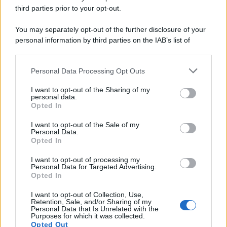
third parties prior to your opt-out.
DIRITTI
ECONOMIA
POLITICA
OFFERTE DI LAVORO
SENZA CATEGORIA
You may separately opt-out of the further disclosure of your
personal information by third parties on the IAB’s list of
downstream participants.
Personal Data Processing Opt Outs
This information may also be disclosed by us to third parties
on the IAB’s List of Downstream Participants that may further
PREVIOUS ARTICLE
NEXT ARTICLE
I want to opt-out of the Sharing of my
disclose it to other third parties.
personal data.
Opted In
Please note that this website/app uses one or more Google
services and may gather and store information including but
I want to opt-out of the Sale of my
Personal Data.
not limited to your visit or usage behaviour. You may click to
Opted In
grant or deny consent to Google and its third-party tags to
use your data for below specified purposes in below Google
I want to opt-out of processing my
consent section.
Autostrade, Bonus per
Personal Data for Targeted Advertising.
Ritardi Causati da
Lettera da INPS in Arrivo:
Opted In
Lavori: Rimborsi Fino al
le Aziende Dovranno
100%
Informare i Dipendenti
I want to opt-out of Collection, Use,
Retention, Sale, and/or Sharing of my
Personal Data that Is Unrelated with the
Purposes for which it was collected.
Opted Out