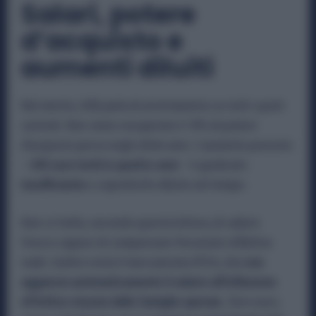
Salari, potere
d’acquisto e
aumenti diluiti
Nel merito, USB parla di arretramento su tutti i punti
centrali. Non viene recuperato il 18% di potere
d’acquisto perso negli ultimi anni. L’aumento previsto
–
205 euro lordi in quattro anni
– è giudicato
insufficiente
e soprattutto diluito nel tempo.
Non si tratta, secondo questa lettura, di salario
fresco capace di compensare l’erosione inflattiva
reale. Inoltre resta il meccanismo IPCA, che
non
aggancia automaticamente il salario all’inflazione
effettiva vissuta dalle famiglie operaie.
Zero euro,