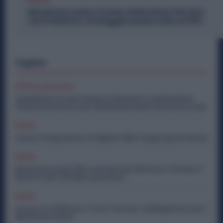
Metalmeccanici, Premio di Risultato Più Alto
con il Welfare: la Maggiorazione Sale al 30%
Topics
Offerte di lavoro
Candidati Ora per Essere Chiamato a Settembre:
Offerte di Lavoro per Metalmeccanici da Nord a Sud
Diritti
Cassa Integrazione Artigiani FSBA: Pagati gli Arretrati
Diritti
Metalmeccanici PMI: Aumenti da 200 Euro. Firmato il
Rinnovo per 36 Mila Lavoratori
Diritti
Lavoro in Fabbrica, C’è un Vaccino Obbligatorio per i
Metalmeccanici