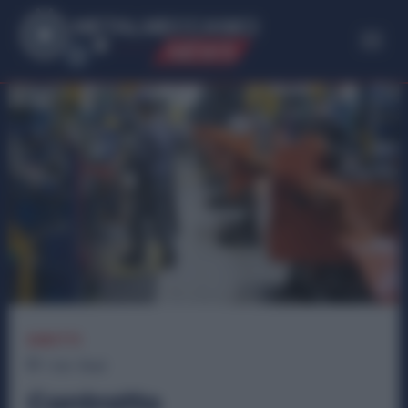
ME
T
ALMECCANICI
NEWS
DIRITTI
1
min.
Read
Contratto