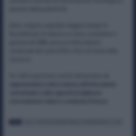
centrale in una fase di trasformazione tecnologica e
aumento della produttività.
Infine, vengono segnalate maggiori margini di
flessibilità per le imprese su orario, straordinari e
gestione dei
PAR
, senza un rafforzamento
sostanziale del ruolo di RSU e RLS sul fronte della
sicurezza.
Per USB la questione è anche democratica:
la
rappresentanza reale si misura sull’intera platea
contrattuale e sulla capacità di migliorare
concretamente salario e condizioni di lavoro.
TAGS
CCNL
INDUSTRIA METALMECCANICA
METALMECCANICI
USB