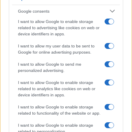
Google consents
ME
T
ALMECCANICI
I want to allow Google to enable storage
NEWS
related to advertising like cookies on web or
device identifiers in apps.
I want to allow my user data to be sent to
ABOUT US
CONTACT
CAREERS
PRIVACY POLICY
Google for online advertising purposes.
Metalmeccanici News - Il portale di informazione sul mondo
I want to allow Google to send me
personalized advertising.
della Metalmeccanica, Installazione di Impianti, Automotive e
Componentistica. Nel sito é presente una sezione specifica
I want to allow Google to enable storage
con le Offerte di Lavoro dedicate alle professionalità della
related to analytics like cookies on web or
device identifiers in apps.
filiera. Metalmeccanici News non è una testata giornalistica, in
quanto viene aggiornato senza alcuna periodicità. Non può
I want to allow Google to enable storage
related to functionality of the website or app.
pertanto considerarsi un prodotto editoriale ai sensi della legge
n. 62 del 07.03.2001
I want to allow Google to enable storage
related to personalization.