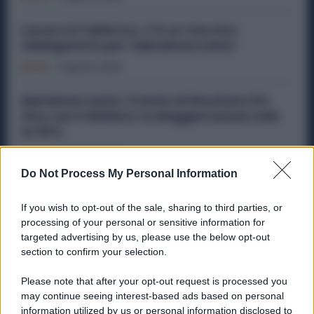
Lavoro in Fabbrica, C’è un Vaccino
Obbligatorio per i Metalmeccanici
Diritti
7 Agosto 2026
Metalmeccanici, Premio di Risultato Più
Alto con il Welfare: la Maggiorazione Sale
al 30%
Diritti
6 Agosto 2026
Do Not Process My Personal Information
Quanto Guadagna un Assemblatore
Metalmeccanico: lo Stipendio Giusto tra
If you wish to opt-out of the sale, sharing to third parties, or
Contratto ed Esperienza
processing of your personal or sensitive information for
targeted advertising by us, please use the below opt-out
Diritti
6 Agosto 2026
section to confirm your selection.
Please note that after your opt-out request is processed you
Categorie popolari
may continue seeing interest-based ads based on personal
information utilized by us or personal information disclosed to