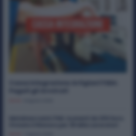
Cassa Integrazione Artigiani FSBA:
Pagati gli Arretrati
Diritti
8 Agosto 2026
Metalmeccanici PMI: Aumenti da 200 Euro.
Firmato il Rinnovo per 36 Mila Lavoratori
Diritti
7 Agosto 2026