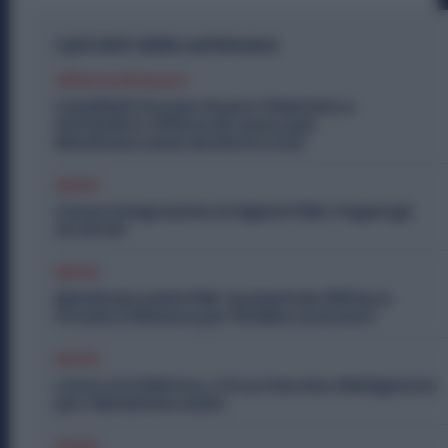
I più letti della settimana
Offerte di lavoro
Candidati Ora per Essere Chiamato a
Settembre: Offerte di Lavoro per
Metalmeccanici da Nord a Sud
Diritti
Cassa Integrazione Artigiani FSBA: Pagati gli
Arretrati
Diritti
Metalmeccanici PMI: Aumenti da 200 Euro.
Firmato il Rinnovo per 36 Mila Lavoratori
Diritti
Lavoro in Fabbrica, C’è un Vaccino Obbligatorio
per i Metalmeccanici
Diritti