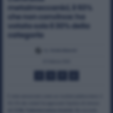
metalmeccanici, il 93%
che non convince: ha
votato solo il 30% della
categoria
By
Otello Bianchi
25 Febbraio 2026
È stato annunciato come un risultato plebiscitario: il
93,13% dei votanti ha approvato l’ipotesi di rinnovo
del
CCNL Federmeccanica-Assistal.
Ma secondo