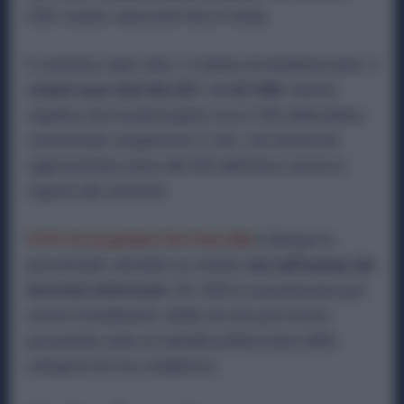
USB i numeri vanno letti fino in fondo.
Il contratto copre oltre 1,5 milioni di metalmeccanici.
I
votanti sono stati 464.287. I sì 427.898
. Questo
significa che ha partecipato circa il 30% della platea
contrattuale complessiva. E che i voti favorevoli
rappresentano meno del 30% dell’intero universo
coperto dal contratto.
Il 93% di cui parlano Fim-Fiom-Uilm
è dunque la
percentuale calcolata sui votanti,
non sull’insieme dei
lavoratori interessati.
Per USB la consultazione può
essere formalmente valida, ma non può essere
presentata come un mandato plebiscitario della
categoria nel suo complesso.