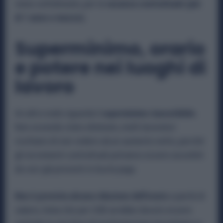
viene sottolineato, per la
vacanza contrattuale (più
di 1 anno e mezzo).
Superminimo, orario
e potere nei luoghi di
lavoro
Un altro nodo riguarda il
superminimo riassorbibile.
Non essendo stato eliminato, molti lavoratori
rischiano di non vedere alcun aumento netto, perché
gli incrementi contrattuali potranno essere assorbiti
da voci già presenti in busta paga.
Non è prevista alcuna riduzione dell’orario
a parità di
salario, tema che per USB avrebbe dovuto essere