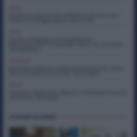
Diritti
Metalmeccanici, Premio di Risultato Più Alto con il
Welfare: la Maggiorazione Sale al 30%
Diritti
Quanto Guadagna un Assemblatore
Metalmeccanico: lo Stipendio Giusto tra Contratto
ed Esperienza
Economia
Metalmeccanici, AI e Software Rivoluzionano l’Auto:
Nasce in Italia il Nuovo Polo Tecnologico
Diritti
Violenza o Minacce in Fabbrica: le Dimissioni Possono
Dare Diritto alla NASpI
Articoli correlati