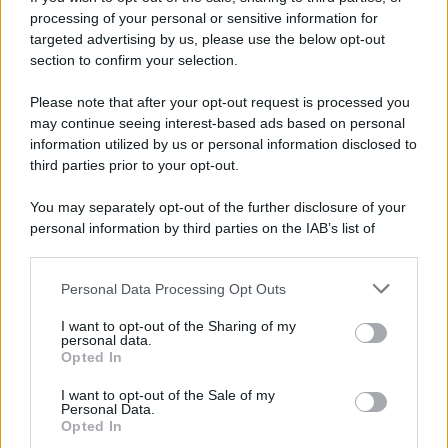
75%
processing of your personal or sensitive information for
Diritti
5 Agosto 2026
targeted advertising by us, please use the below opt-out
section to confirm your selection.
Please note that after your opt-out request is processed you
Categorie popolari
may continue seeing interest-based ads based on personal
information utilized by us or personal information disclosed to
DIRITTI
ECONOMIA
POLITICA
OFFERTE DI LAVORO
third parties prior to your opt-out.
SENZA CATEGORIA
You may separately opt-out of the further disclosure of your
personal information by third parties on the IAB’s list of
downstream participants.
Personal Data Processing Opt Outs
This information may also be disclosed by us to third parties
on the IAB’s List of Downstream Participants that may further
PREVIOUS ARTICLE
NEXT ARTICLE
I want to opt-out of the Sharing of my
disclose it to other third parties.
personal data.
Opted In
Please note that this website/app uses one or more Google
services and may gather and store information including but
I want to opt-out of the Sale of my
Personal Data.
not limited to your visit or usage behaviour. You may click to
Opted In
grant or deny consent to Google and its third-party tags to